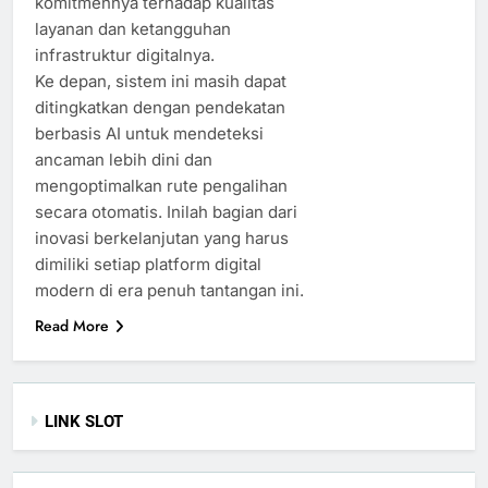
komitmennya terhadap kualitas
layanan dan ketangguhan
infrastruktur digitalnya.
Ke depan, sistem ini masih dapat
ditingkatkan dengan pendekatan
berbasis AI untuk mendeteksi
ancaman lebih dini dan
mengoptimalkan rute pengalihan
secara otomatis. Inilah bagian dari
inovasi berkelanjutan yang harus
dimiliki setiap platform digital
modern di era penuh tantangan ini.
Read More
LINK SLOT