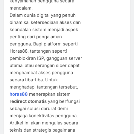
kenyamanan pengguna secara
mendalam.
Dalam dunia digital yang penuh
dinamika, ketersediaan akses dan
keandalan sistem menjadi aspek
penting dari pengalaman
pengguna. Bagi platform seperti
Horas88, tantangan seperti
pemblokiran ISP, gangguan server
utama, atau serangan siber dapat
menghambat akses pengguna
secara tiba-tiba. Untuk
menghadapi tantangan tersebut,
horas88
menerapkan sistem
redirect otomatis
yang berfungsi
sebagai solusi darurat demi
menjaga konektivitas pengguna.
Artikel ini akan mengulas secara
teknis dan strategis bagaimana