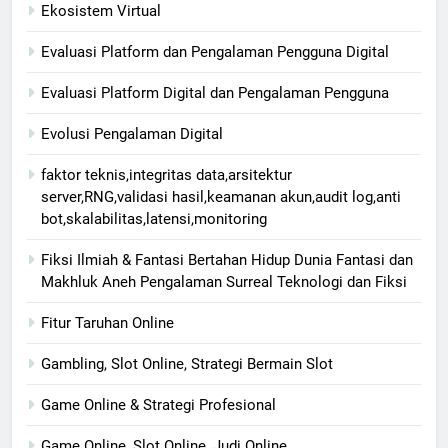
Ekosistem Virtual
Evaluasi Platform dan Pengalaman Pengguna Digital
Evaluasi Platform Digital dan Pengalaman Pengguna
Evolusi Pengalaman Digital
faktor teknis,integritas data,arsitektur
server,RNG,validasi hasil,keamanan akun,audit log,anti
bot,skalabilitas,latensi,monitoring
Fiksi Ilmiah & Fantasi Bertahan Hidup Dunia Fantasi dan
Makhluk Aneh Pengalaman Surreal Teknologi dan Fiksi
Fitur Taruhan Online
Gambling, Slot Online, Strategi Bermain Slot
Game Online & Strategi Profesional
Game Online, Slot Online, Judi Online