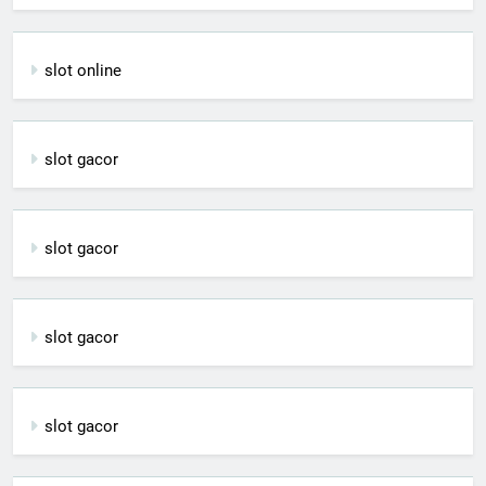
slot online
slot gacor
slot gacor
slot gacor
slot gacor