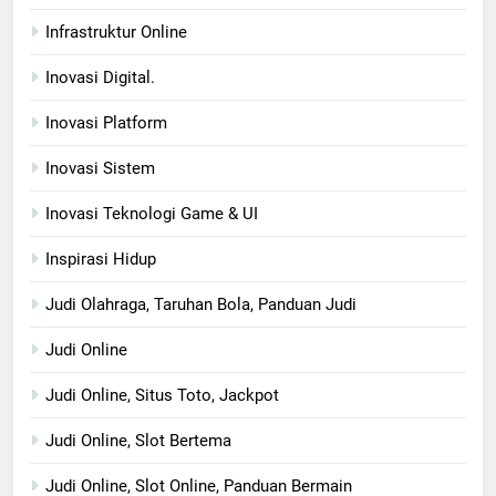
Infrastruktur Online
Inovasi Digital.
Inovasi Platform
Inovasi Sistem
Inovasi Teknologi Game & UI
Inspirasi Hidup
Judi Olahraga, Taruhan Bola, Panduan Judi
Judi Online
Judi Online, Situs Toto, Jackpot
Judi Online, Slot Bertema
Judi Online, Slot Online, Panduan Bermain