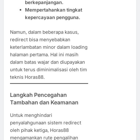
berkepanjangan.
Mempertahankan tingkat
kepercayaan pengguna.
Namun, dalam beberapa kasus,
redirect bisa menyebabkan
keterlambatan minor dalam loading
halaman pertama. Hal ini masih
dalam batas wajar dan diupayakan
untuk terus diminimalisasi oleh tim
teknis Horas88.
Langkah Pencegahan
Tambahan dan Keamanan
Untuk menghindari
penyalahgunaan sistem redirect
oleh pihak ketiga, Horas88
mengamankan rute pengalihan