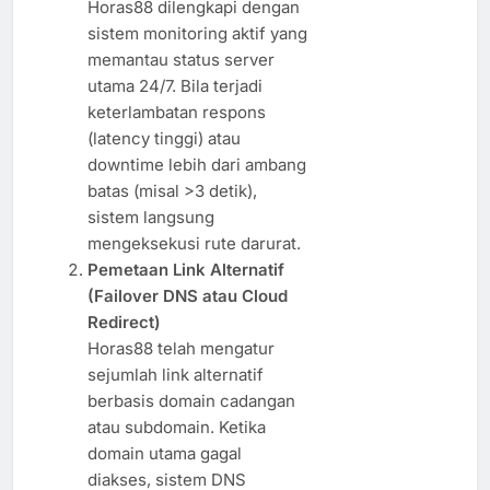
Horas88 dilengkapi dengan
sistem monitoring aktif yang
memantau status server
utama 24/7. Bila terjadi
keterlambatan respons
(latency tinggi) atau
downtime lebih dari ambang
batas (misal >3 detik),
sistem langsung
mengeksekusi rute darurat.
Pemetaan Link Alternatif
(Failover DNS atau Cloud
Redirect)
Horas88 telah mengatur
sejumlah link alternatif
berbasis domain cadangan
atau subdomain. Ketika
domain utama gagal
diakses, sistem DNS