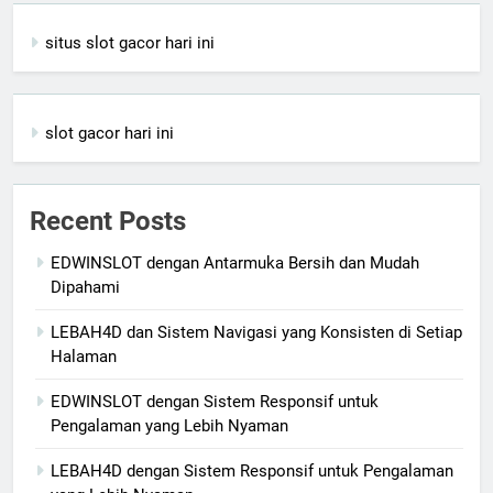
situs slot gacor hari ini
slot gacor hari ini
Recent Posts
EDWINSLOT dengan Antarmuka Bersih dan Mudah
Dipahami
LEBAH4D dan Sistem Navigasi yang Konsisten di Setiap
Halaman
EDWINSLOT dengan Sistem Responsif untuk
Pengalaman yang Lebih Nyaman
LEBAH4D dengan Sistem Responsif untuk Pengalaman