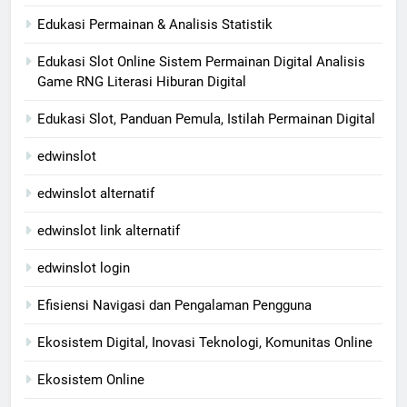
Edukasi Permainan & Analisis Statistik
Edukasi Slot Online Sistem Permainan Digital Analisis
Game RNG Literasi Hiburan Digital
Edukasi Slot, Panduan Pemula, Istilah Permainan Digital
edwinslot
edwinslot alternatif
edwinslot link alternatif
edwinslot login
Efisiensi Navigasi dan Pengalaman Pengguna
Ekosistem Digital, Inovasi Teknologi, Komunitas Online
Ekosistem Online