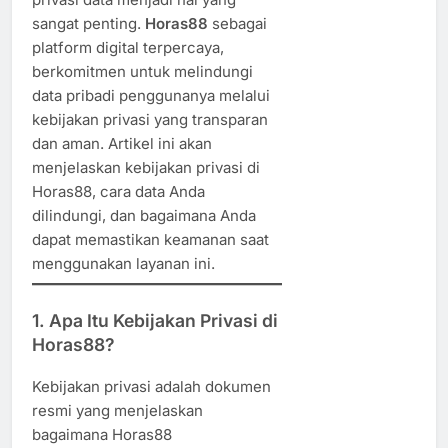
sangat penting.
Horas88
sebagai
platform digital terpercaya,
berkomitmen untuk melindungi
data pribadi penggunanya melalui
kebijakan privasi yang transparan
dan aman. Artikel ini akan
menjelaskan kebijakan privasi di
Horas88, cara data Anda
dilindungi, dan bagaimana Anda
dapat memastikan keamanan saat
menggunakan layanan ini.
1.
Apa Itu Kebijakan Privasi di
Horas88?
Kebijakan privasi adalah dokumen
resmi yang menjelaskan
bagaimana Horas88