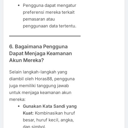
Pengguna dapat mengatur
preferensi mereka terkait
pemasaran atau
penggunaan data tertentu.
6.
Bagaimana Pengguna
Dapat Menjaga Keamanan
Akun Mereka?
Selain langkah-langkah yang
diambil oleh Horas88, pengguna
juga memiliki tanggung jawab
untuk menjaga keamanan akun
mereka:
Gunakan Kata Sandi yang
Kuat:
Kombinasikan huruf
besar, huruf kecil, angka,
dan simbol.