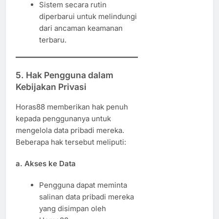
Sistem secara rutin
diperbarui untuk melindungi
dari ancaman keamanan
terbaru.
5.
Hak Pengguna dalam
Kebijakan Privasi
Horas88 memberikan hak penuh
kepada penggunanya untuk
mengelola data pribadi mereka.
Beberapa hak tersebut meliputi:
a. Akses ke Data
Pengguna dapat meminta
salinan data pribadi mereka
yang disimpan oleh