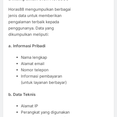
Horas88 mengumpulkan berbagai
jenis data untuk memberikan
pengalaman terbaik kepada
penggunanya. Data yang
dikumpulkan meliputi:
a. Informasi Pribadi
Nama lengkap
Alamat email
Nomor telepon
Informasi pembayaran
(untuk layanan berbayar)
b. Data Teknis
Alamat IP
Perangkat yang digunakan