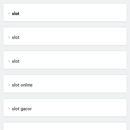
slot
slot
slot
slot online
slot gacor