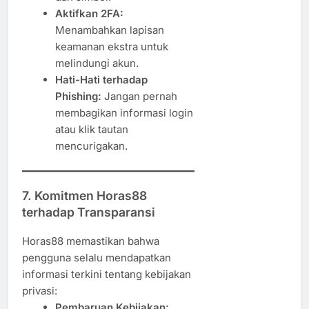
Aktifkan 2FA:
Menambahkan lapisan
keamanan ekstra untuk
melindungi akun.
Hati-Hati terhadap
Phishing:
Jangan pernah
membagikan informasi login
atau klik tautan
mencurigakan.
7.
Komitmen Horas88
terhadap Transparansi
Horas88 memastikan bahwa
pengguna selalu mendapatkan
informasi terkini tentang kebijakan
privasi:
Pembaruan Kebijakan: