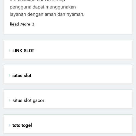
pengguna dapat menggunakan
layanan dengan aman dan nyaman.
Read More
LINK SLOT
situs slot
situs slot gacor
toto togel