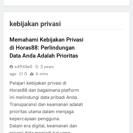
kebijakan privasi
Memahami Kebijakan Privasi
di Horas88: Perlindungan
Data Anda Adalah Prioritas
e4945e0
2 years
ago
0
6 mins
Pelajari kebijakan privasi di
Horas88 dan bagaimana platform
ini melindungi data pribadi Anda.
Transparansi dan keamanan adalah
prioritas utama dalam menjaga
kepercayaan pengguna.
Dalam era digital, keamanan dan
privasi data menjadi hal yang