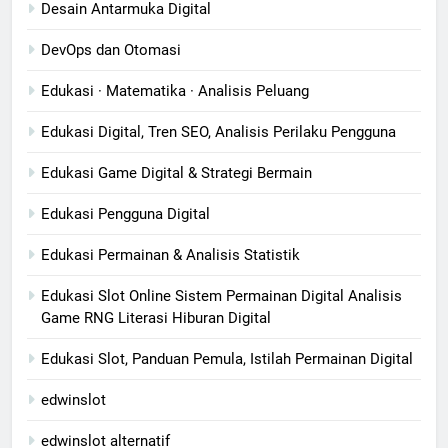
Desain Antarmuka Digital
DevOps dan Otomasi
Edukasi · Matematika · Analisis Peluang
Edukasi Digital, Tren SEO, Analisis Perilaku Pengguna
Edukasi Game Digital & Strategi Bermain
Edukasi Pengguna Digital
Edukasi Permainan & Analisis Statistik
Edukasi Slot Online Sistem Permainan Digital Analisis
Game RNG Literasi Hiburan Digital
Edukasi Slot, Panduan Pemula, Istilah Permainan Digital
edwinslot
edwinslot alternatif