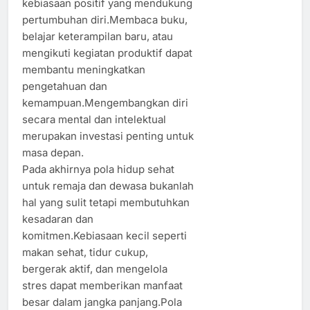
kebiasaan positif yang mendukung
pertumbuhan diri.Membaca buku,
belajar keterampilan baru, atau
mengikuti kegiatan produktif dapat
membantu meningkatkan
pengetahuan dan
kemampuan.Mengembangkan diri
secara mental dan intelektual
merupakan investasi penting untuk
masa depan.
Pada akhirnya pola hidup sehat
untuk remaja dan dewasa bukanlah
hal yang sulit tetapi membutuhkan
kesadaran dan
komitmen.Kebiasaan kecil seperti
makan sehat, tidur cukup,
bergerak aktif, dan mengelola
stres dapat memberikan manfaat
besar dalam jangka panjang.Pola