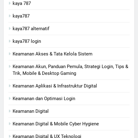
kaya 787
kaya787
kaya787 alternatif
kaya787 login
Keamanan Akses & Tata Kelola Sistem
Keamanan Akun, Panduan Pemula, Strategi Login, Tips &
Trik, Mobile & Desktop Gaming
Keamanan Aplikasi & Infrastruktur Digital
Keamanan dan Optimasi Login
Keamanan Digital
Keamanan Digital & Mobile Cyber Hygiene
Keamanan Digital & UX Teknologi