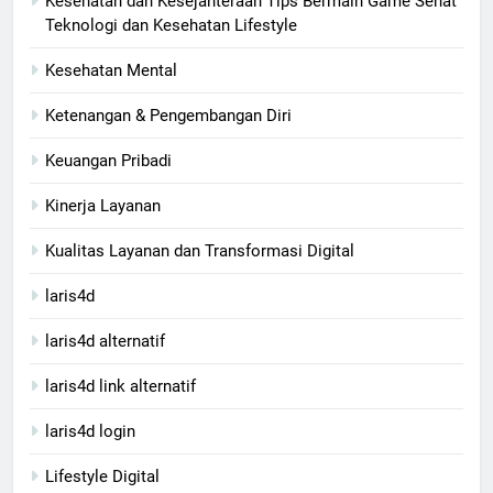
Kesehatan dan Kesejahteraan Tips Bermain Game Sehat
Teknologi dan Kesehatan Lifestyle
Kesehatan Mental
Ketenangan & Pengembangan Diri
Keuangan Pribadi
Kinerja Layanan
Kualitas Layanan dan Transformasi Digital
laris4d
laris4d alternatif
laris4d link alternatif
laris4d login
Lifestyle Digital