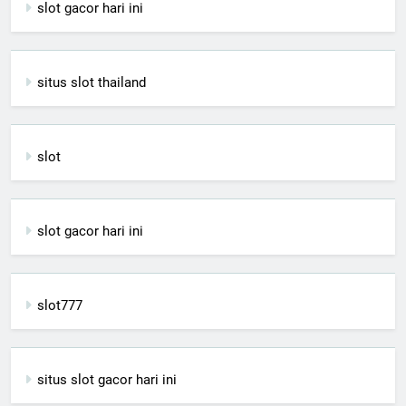
slot gacor hari ini
situs slot thailand
slot
slot gacor hari ini
slot777
situs slot gacor hari ini