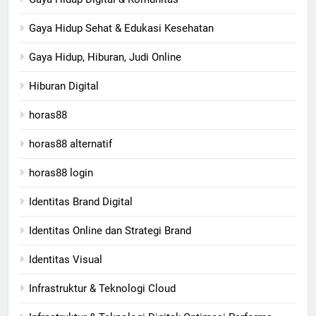
Gaya Hidup Sehat & Edukasi Kesehatan
Gaya Hidup, Hiburan, Judi Online
Hiburan Digital
horas88
horas88 alternatif
horas88 login
Identitas Brand Digital
Identitas Online dan Strategi Brand
Identitas Visual
Infrastruktur & Teknologi Cloud