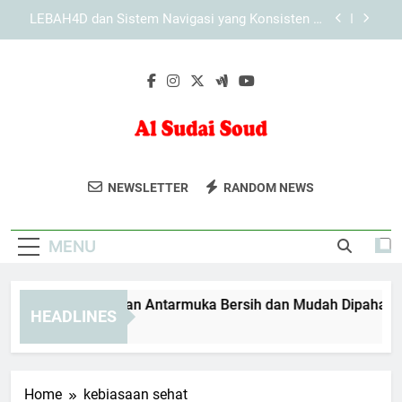
Skip
EDWINSLOT dengan Sistem Responsif untuk
to
Pengalaman yang Lebih Nyaman
content
LEBAH4D dengan Sistem Responsif untuk
Pengalaman yang Lebih Nyaman
EDWINSLOT dengan Antarmuka Bersih dan
Mudah Dipahami
LEBAH4D dan Sistem Navigasi yang Konsisten di
Setiap Halaman
Al Sudai Soud
Rasakan Aroma Elegan Dari Parfum Dan
EDWINSLOT dengan Sistem Responsif untuk
NEWSLETTER
RANDOM NEWS
Pengalaman yang Lebih Nyaman
Minyak Wangi Al Sudais Oud. Koleksi
LEBAH4D dengan Sistem Responsif untuk
Mewah Yang Tahan Lama.
Pengalaman yang Lebih Nyaman
MENU
DWINSLOT dengan Antarmuka Bersih dan Mudah Dipahami
HEADLINES
Weeks Ago
Home
kebiasaan sehat