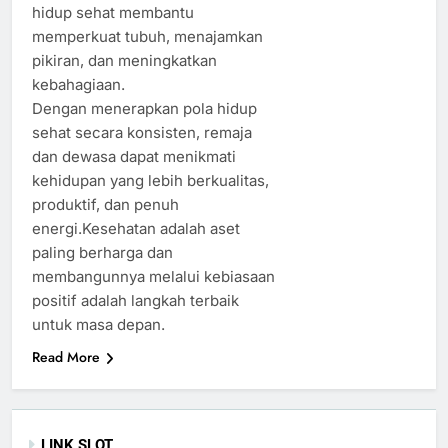
hidup sehat membantu
memperkuat tubuh, menajamkan
pikiran, dan meningkatkan
kebahagiaan.
Dengan menerapkan pola hidup
sehat secara konsisten, remaja
dan dewasa dapat menikmati
kehidupan yang lebih berkualitas,
produktif, dan penuh
energi.Kesehatan adalah aset
paling berharga dan
membangunnya melalui kebiasaan
positif adalah langkah terbaik
untuk masa depan.
Read More
LINK SLOT