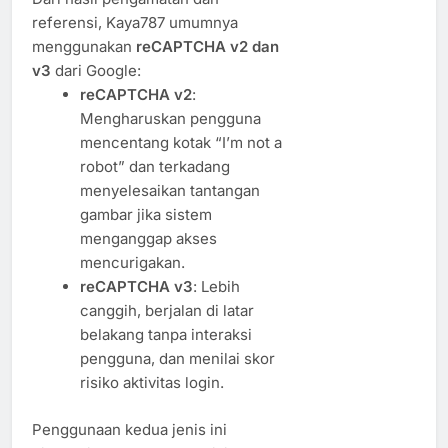
referensi, Kaya787 umumnya
menggunakan
reCAPTCHA v2 dan
v3
dari Google:
reCAPTCHA v2
:
Mengharuskan pengguna
mencentang kotak “I’m not a
robot” dan terkadang
menyelesaikan tantangan
gambar jika sistem
menganggap akses
mencurigakan.
reCAPTCHA v3
: Lebih
canggih, berjalan di latar
belakang tanpa interaksi
pengguna, dan menilai skor
risiko aktivitas login.
Penggunaan kedua jenis ini