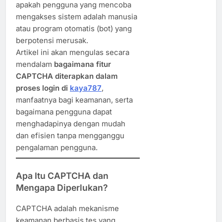
apakah pengguna yang mencoba
mengakses sistem adalah manusia
atau program otomatis (bot) yang
berpotensi merusak.
Artikel ini akan mengulas secara
mendalam
bagaimana fitur
CAPTCHA diterapkan dalam
proses login di
kaya787
,
manfaatnya bagi keamanan, serta
bagaimana pengguna dapat
menghadapinya dengan mudah
dan efisien tanpa mengganggu
pengalaman pengguna.
Apa Itu CAPTCHA dan
Mengapa Diperlukan?
CAPTCHA adalah mekanisme
keamanan berbasis tes yang