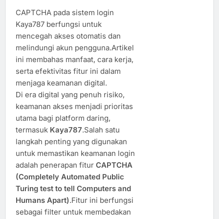
CAPTCHA pada sistem login
Kaya787 berfungsi untuk
mencegah akses otomatis dan
melindungi akun pengguna.Artikel
ini membahas manfaat, cara kerja,
serta efektivitas fitur ini dalam
menjaga keamanan digital.
Di era digital yang penuh risiko,
keamanan akses menjadi prioritas
utama bagi platform daring,
termasuk
Kaya787
.Salah satu
langkah penting yang digunakan
untuk memastikan keamanan login
adalah penerapan fitur
CAPTCHA
(Completely Automated Public
Turing test to tell Computers and
Humans Apart)
.Fitur ini berfungsi
sebagai filter untuk membedakan