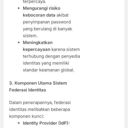
terpercaya.
Mengurangi risiko
kebocoran data
akibat
penyimpanan password
yang berulang di banyak
sistem.
Meningkatkan
kepercayaan
karena sistem
terhubung dengan penyedia
identitas yang memiliki
standar keamanan global.
3. Komponen Utama Sistem
Federasi Identitas
Dalam penerapannya, federasi
identitas melibatkan beberapa
komponen kunci:
Identity Provider (IdP):