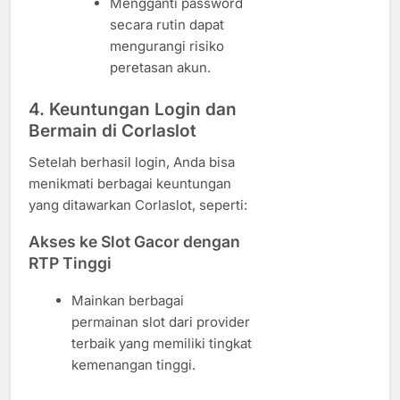
Mengganti password
secara rutin dapat
mengurangi risiko
peretasan akun.
4. Keuntungan Login dan
Bermain di Corlaslot
Setelah berhasil login, Anda bisa
menikmati berbagai keuntungan
yang ditawarkan Corlaslot, seperti:
Akses ke Slot Gacor dengan
RTP Tinggi
Mainkan berbagai
permainan slot dari provider
terbaik yang memiliki tingkat
kemenangan tinggi.