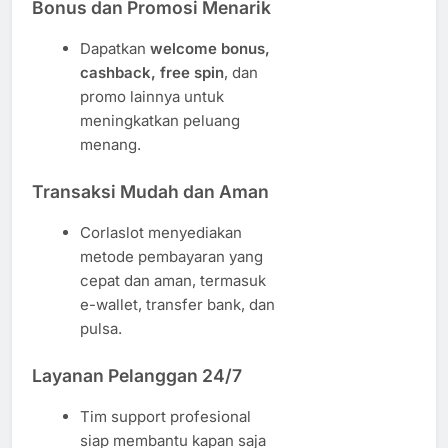
Bonus dan Promosi Menarik
Dapatkan
welcome bonus,
cashback, free spin
, dan
promo lainnya untuk
meningkatkan peluang
menang.
Transaksi Mudah dan Aman
Corlaslot menyediakan
metode pembayaran yang
cepat dan aman, termasuk
e-wallet, transfer bank, dan
pulsa.
Layanan Pelanggan 24/7
Tim support profesional
siap membantu kapan saja