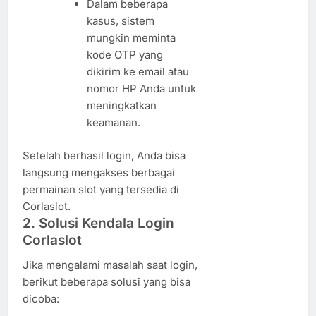
Dalam beberapa
kasus, sistem
mungkin meminta
kode OTP yang
dikirim ke email atau
nomor HP Anda untuk
meningkatkan
keamanan.
Setelah berhasil login, Anda bisa
langsung mengakses berbagai
permainan slot yang tersedia di
Corlaslot.
2. Solusi Kendala Login
Corlaslot
Jika mengalami masalah saat login,
berikut beberapa solusi yang bisa
dicoba: