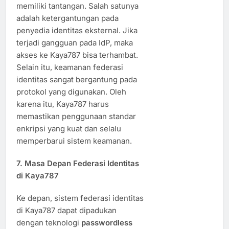
memiliki tantangan. Salah satunya
adalah ketergantungan pada
penyedia identitas eksternal. Jika
terjadi gangguan pada IdP, maka
akses ke Kaya787 bisa terhambat.
Selain itu, keamanan federasi
identitas sangat bergantung pada
protokol yang digunakan. Oleh
karena itu, Kaya787 harus
memastikan penggunaan standar
enkripsi yang kuat dan selalu
memperbarui sistem keamanan.
7. Masa Depan Federasi Identitas
di Kaya787
Ke depan, sistem federasi identitas
di Kaya787 dapat dipadukan
dengan teknologi
passwordless