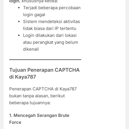
login
, khususnya ketika:
Terjadi beberapa percobaan
login gagal
Sistem mendeteksi aktivitas
tidak biasa dari IP tertentu
Login dilakukan dari lokasi
atau perangkat yang belum
dikenali
Tujuan Penerapan CAPTCHA
di Kaya787
Penerapan CAPTCHA di Kaya787
bukan tanpa alasan, berikut
beberapa tujuannya:
1.
Mencegah Serangan Brute
Force