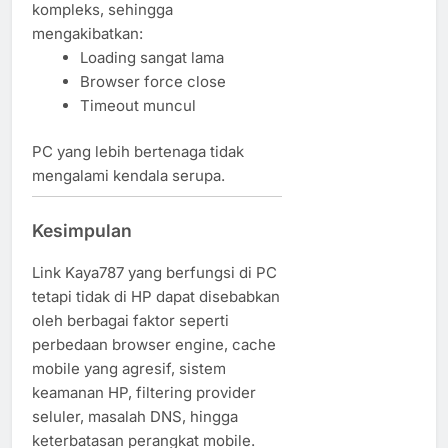
kompleks, sehingga
mengakibatkan:
Loading sangat lama
Browser force close
Timeout muncul
PC yang lebih bertenaga tidak
mengalami kendala serupa.
Kesimpulan
Link Kaya787 yang berfungsi di PC
tetapi tidak di HP dapat disebabkan
oleh berbagai faktor seperti
perbedaan browser engine, cache
mobile yang agresif, sistem
keamanan HP, filtering provider
seluler, masalah DNS, hingga
keterbatasan perangkat mobile.