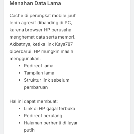
Menahan Data Lama
Cache di perangkat mobile jauh
lebih agresif dibanding di PC,
karena browser HP berusaha
menghemat data serta memori.
Akibatnya, ketika link Kaya787
diperbarui, HP mungkin masih
menggunakan:
Redirect lama
Tampilan lama
Struktur link sebelum
pembaruan
Hal ini dapat membuat:
Link di HP gagal terbuka
Redirect berulang
Halaman berhenti di layar
putih