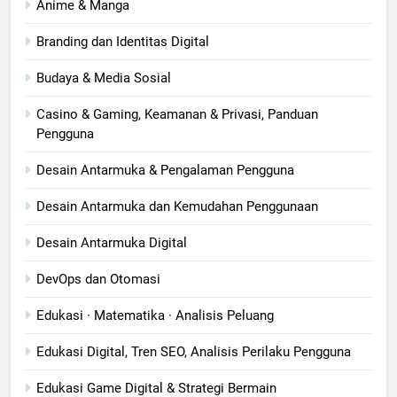
Anime & Manga
Branding dan Identitas Digital
Budaya & Media Sosial
Casino & Gaming, Keamanan & Privasi, Panduan
Pengguna
Desain Antarmuka & Pengalaman Pengguna
Desain Antarmuka dan Kemudahan Penggunaan
Desain Antarmuka Digital
DevOps dan Otomasi
Edukasi · Matematika · Analisis Peluang
Edukasi Digital, Tren SEO, Analisis Perilaku Pengguna
Edukasi Game Digital & Strategi Bermain