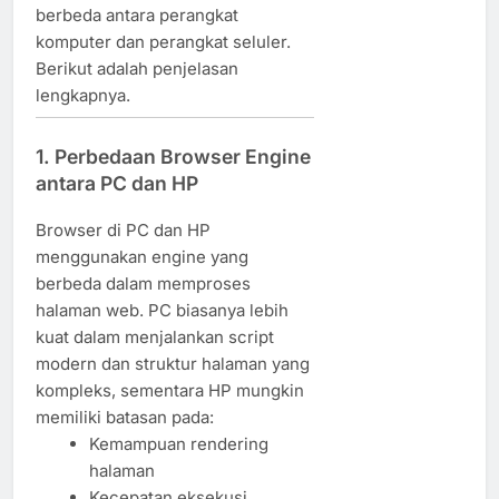
berbeda antara perangkat
komputer dan perangkat seluler.
Berikut adalah penjelasan
lengkapnya.
1. Perbedaan Browser Engine
antara PC dan HP
Browser di PC dan HP
menggunakan engine yang
berbeda dalam memproses
halaman web. PC biasanya lebih
kuat dalam menjalankan script
modern dan struktur halaman yang
kompleks, sementara HP mungkin
memiliki batasan pada:
Kemampuan rendering
halaman
Kecepatan eksekusi