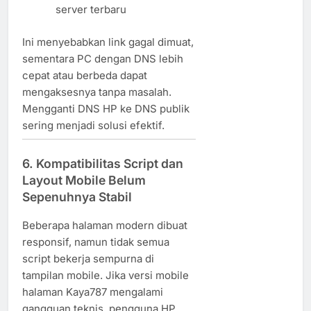
server terbaru
Ini menyebabkan link gagal dimuat,
sementara PC dengan DNS lebih
cepat atau berbeda dapat
mengaksesnya tanpa masalah.
Mengganti DNS HP ke DNS publik
sering menjadi solusi efektif.
6. Kompatibilitas Script dan
Layout Mobile Belum
Sepenuhnya Stabil
Beberapa halaman modern dibuat
responsif, namun tidak semua
script bekerja sempurna di
tampilan mobile. Jika versi mobile
halaman Kaya787 mengalami
gangguan teknis, pengguna HP