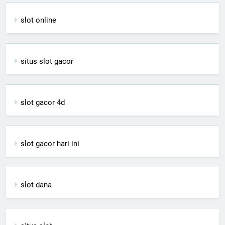
slot online
situs slot gacor
slot gacor 4d
slot gacor hari ini
slot dana