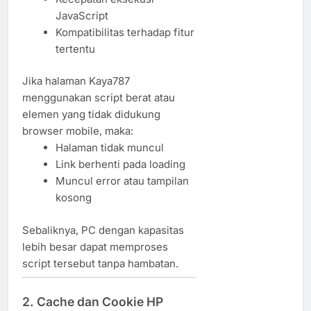
JavaScript
Kompatibilitas terhadap fitur
tertentu
Jika halaman Kaya787
menggunakan script berat atau
elemen yang tidak didukung
browser mobile, maka:
Halaman tidak muncul
Link berhenti pada loading
Muncul error atau tampilan
kosong
Sebaliknya, PC dengan kapasitas
lebih besar dapat memproses
script tersebut tanpa hambatan.
2. Cache dan Cookie HP