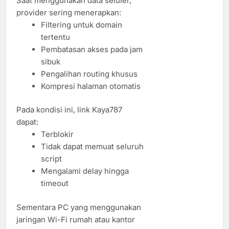
Saat menggunakan data seluler,
provider sering menerapkan:
Filtering untuk domain
tertentu
Pembatasan akses pada jam
sibuk
Pengalihan routing khusus
Kompresi halaman otomatis
Pada kondisi ini, link Kaya787
dapat:
Terblokir
Tidak dapat memuat seluruh
script
Mengalami delay hingga
timeout
Sementara PC yang menggunakan
jaringan Wi-Fi rumah atau kantor