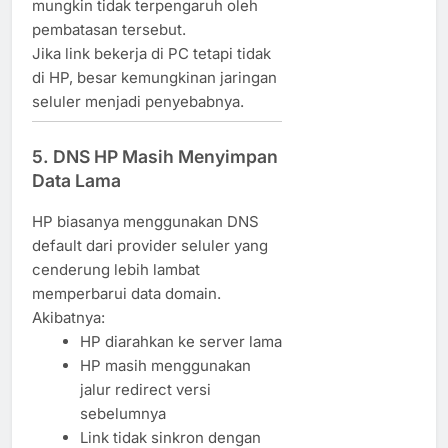
mungkin tidak terpengaruh oleh
pembatasan tersebut.
Jika link bekerja di PC tetapi tidak
di HP, besar kemungkinan jaringan
seluler menjadi penyebabnya.
5. DNS HP Masih Menyimpan
Data Lama
HP biasanya menggunakan DNS
default dari provider seluler yang
cenderung lebih lambat
memperbarui data domain.
Akibatnya:
HP diarahkan ke server lama
HP masih menggunakan
jalur redirect versi
sebelumnya
Link tidak sinkron dengan