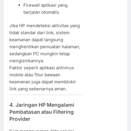
Firewall aplikasi yang
berjalan otomatis
Jika HP mendeteksi aktivitas yang
tidak standar dari link, sistem
keamanan dapat langsung
menghentikan pemuatan halaman,
sedangkan PC mungkin tetap
mengizinkannya.
Faktor seperti aplikasi antivirus
mobile atau fitur bawaan
keamanan juga dapat memblokir
link yang sebenarnya aman.
4. Jaringan HP Mengalami
Pembatasan atau Filtering
Provider