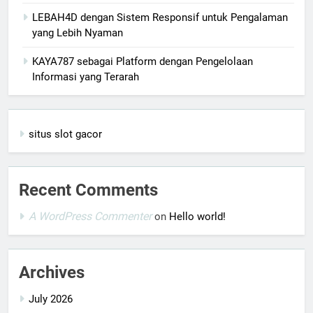
LEBAH4D dengan Sistem Responsif untuk Pengalaman
yang Lebih Nyaman
KAYA787 sebagai Platform dengan Pengelolaan
Informasi yang Terarah
situs slot gacor
Recent Comments
A WordPress Commenter
on
Hello world!
Archives
July 2026