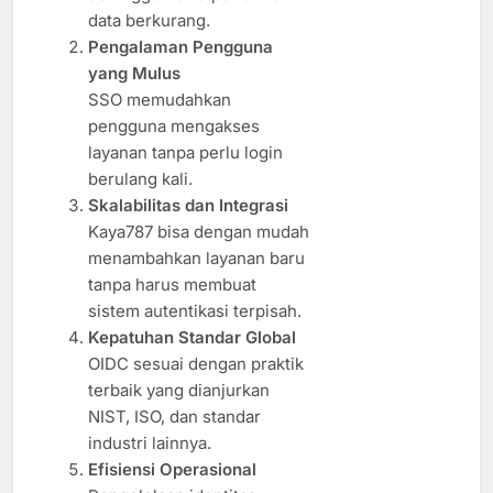
data berkurang.
Pengalaman Pengguna
yang Mulus
SSO memudahkan
pengguna mengakses
layanan tanpa perlu login
berulang kali.
Skalabilitas dan Integrasi
Kaya787 bisa dengan mudah
menambahkan layanan baru
tanpa harus membuat
sistem autentikasi terpisah.
Kepatuhan Standar Global
OIDC sesuai dengan praktik
terbaik yang dianjurkan
NIST, ISO, dan standar
industri lainnya.
Efisiensi Operasional