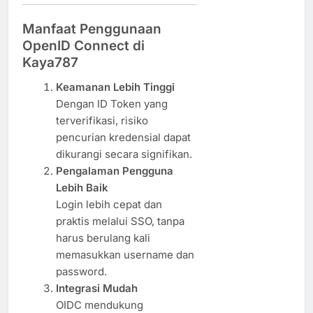
Manfaat Penggunaan
OpenID Connect di
Kaya787
Keamanan Lebih Tinggi
Dengan ID Token yang
terverifikasi, risiko
pencurian kredensial dapat
dikurangi secara signifikan.
Pengalaman Pengguna
Lebih Baik
Login lebih cepat dan
praktis melalui SSO, tanpa
harus berulang kali
memasukkan username dan
password.
Integrasi Mudah
OIDC mendukung