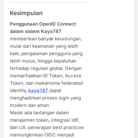
Kesimpulan
Penggunaan OpenID Connect
dalam sistem Kaya787
memberikan banyak keuntungan,
mulai dari keamanan yang lebih
baik, pengalaman pengguna yang
lebih mulus, hingga kepatuhan
terhadap regulasi global. Dengan
memanfaatkan ID Token, Access
Token, dan mekanisme federated
identity,
kaya787
dapat
menghadirkan proses login yang
modern dan aman.
Meski ada tantangan dalam
manajemen token, integrasi IdP,
dan UX, penerapan best practices
memungkinkan OIDC menjadi