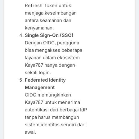
Refresh Token untuk
menjaga keseimbangan
antara keamanan dan
kenyamanan.
Single Sign-On (SSO)
Dengan OIDC, pengguna
bisa mengakses beberapa
layanan dalam ekosistem
Kaya787 hanya dengan
sekali login.
Federated Identity
Management
OIDC memungkinkan
Kaya787 untuk menerima
autentikasi dari berbagai IdP
tanpa harus membangun
sistem identitas sendiri dari
awal.