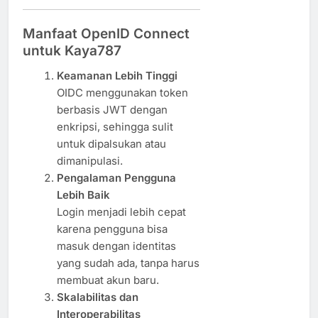
Manfaat OpenID Connect
untuk Kaya787
Keamanan Lebih Tinggi
OIDC menggunakan token
berbasis JWT dengan
enkripsi, sehingga sulit
untuk dipalsukan atau
dimanipulasi.
Pengalaman Pengguna
Lebih Baik
Login menjadi lebih cepat
karena pengguna bisa
masuk dengan identitas
yang sudah ada, tanpa harus
membuat akun baru.
Skalabilitas dan
Interoperabilitas