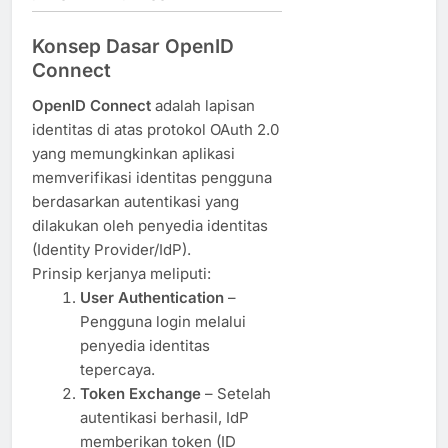
Konsep Dasar OpenID
Connect
OpenID Connect
adalah lapisan
identitas di atas protokol OAuth 2.0
yang memungkinkan aplikasi
memverifikasi identitas pengguna
berdasarkan autentikasi yang
dilakukan oleh penyedia identitas
(Identity Provider/IdP).
Prinsip kerjanya meliputi:
User Authentication
–
Pengguna login melalui
penyedia identitas
tepercaya.
Token Exchange
– Setelah
autentikasi berhasil, IdP
memberikan token (ID