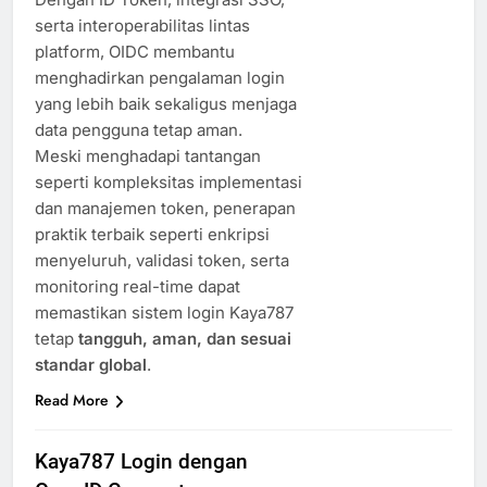
serta interoperabilitas lintas
platform, OIDC membantu
menghadirkan pengalaman login
yang lebih baik sekaligus menjaga
data pengguna tetap aman.
Meski menghadapi tantangan
seperti kompleksitas implementasi
dan manajemen token, penerapan
praktik terbaik seperti enkripsi
menyeluruh, validasi token, serta
monitoring real-time dapat
memastikan sistem login Kaya787
tetap
tangguh, aman, dan sesuai
standar global
.
Read More
Kaya787 Login dengan