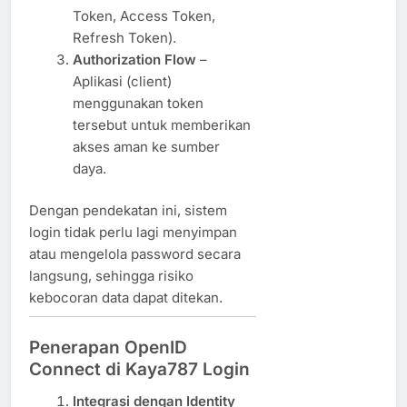
Token, Access Token,
Refresh Token).
Authorization Flow
–
Aplikasi (client)
menggunakan token
tersebut untuk memberikan
akses aman ke sumber
daya.
Dengan pendekatan ini, sistem
login tidak perlu lagi menyimpan
atau mengelola password secara
langsung, sehingga risiko
kebocoran data dapat ditekan.
Penerapan OpenID
Connect di Kaya787 Login
Integrasi dengan Identity