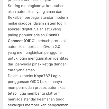
Seiring meningkatnya kebutuhan
akan autentikasi yang aman dan
fleksibel, berbagai standar modern
mulai diadopsi dalam sistem login
aplikasi digital. Salah satu yang
paling populer adalah
OpenID
Connect (OIDC)
, sebuah protokol
autentikasi berbasis OAuth 2.0
yang memungkinkan pengguna
untuk login menggunakan identitas
dari penyedia pihak ketiga dengan
cara yang aman.
Dalam konteks
Kaya787 Login
,
penggunaan OIDC bukan hanya
mempermudah proses autentikasi,
tetapi juga membantu platform
menjaga standar keamanan tinggi
sekaligus memberikan pengalaman