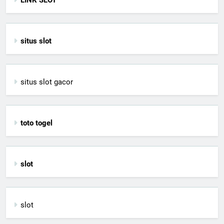
LINK SLOT
situs slot
situs slot gacor
toto togel
slot
slot