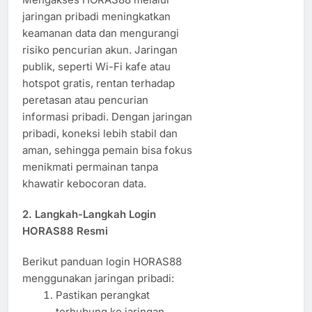
jaringan pribadi meningkatkan
keamanan data dan mengurangi
risiko pencurian akun. Jaringan
publik, seperti Wi-Fi kafe atau
hotspot gratis, rentan terhadap
peretasan atau pencurian
informasi pribadi. Dengan jaringan
pribadi, koneksi lebih stabil dan
aman, sehingga pemain bisa fokus
menikmati permainan tanpa
khawatir kebocoran data.
2. Langkah-Langkah Login
HORAS88 Resmi
Berikut panduan login HORAS88
menggunakan jaringan pribadi:
Pastikan perangkat
terhubung ke jaringan