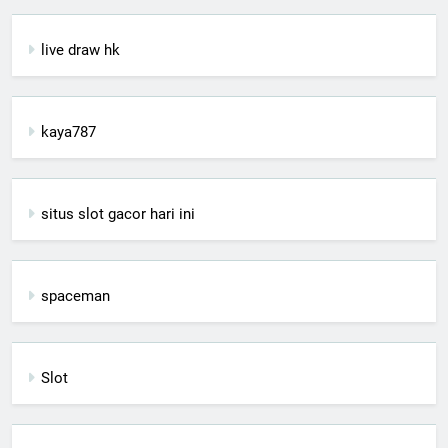
live draw hk
kaya787
situs slot gacor hari ini
spaceman
Slot