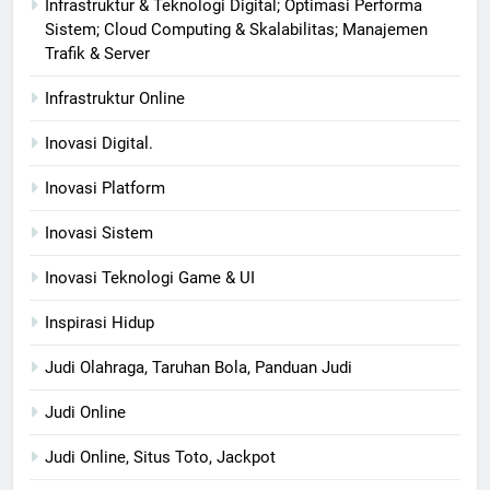
Infrastruktur & Teknologi Digital; Optimasi Performa
Sistem; Cloud Computing & Skalabilitas; Manajemen
Trafik & Server
Infrastruktur Online
Inovasi Digital.
Inovasi Platform
Inovasi Sistem
Inovasi Teknologi Game & UI
Inspirasi Hidup
Judi Olahraga, Taruhan Bola, Panduan Judi
Judi Online
Judi Online, Situs Toto, Jackpot