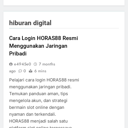
hiburan digital
Cara Login HORAS88 Resmi
Menggunakan Jaringan
Pribadi
e4945e0
7 months
ago
0
6 mins
Pelajari cara login HORAS88 resmi
menggunakan jaringan pribadi.
Temukan panduan aman, tips
mengelola akun, dan strategi
bermain slot online dengan
nyaman dan terkendali.
HORAS88 menjadi salah satu
platform slot online terpercaya