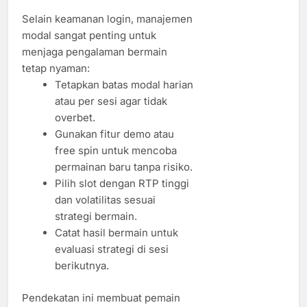
Selain keamanan login, manajemen
modal sangat penting untuk
menjaga pengalaman bermain
tetap nyaman:
Tetapkan batas modal harian
atau per sesi agar tidak
overbet.
Gunakan fitur demo atau
free spin untuk mencoba
permainan baru tanpa risiko.
Pilih slot dengan RTP tinggi
dan volatilitas sesuai
strategi bermain.
Catat hasil bermain untuk
evaluasi strategi di sesi
berikutnya.
Pendekatan ini membuat pemain