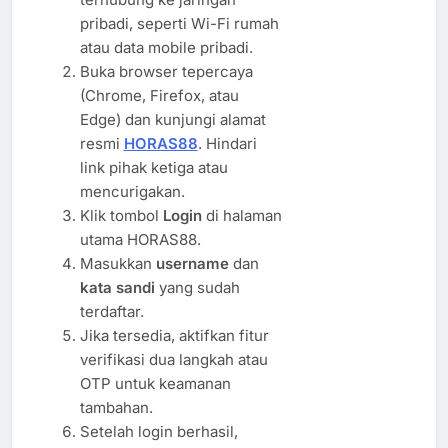
pribadi, seperti Wi-Fi rumah
atau data mobile pribadi.
Buka browser tepercaya
(Chrome, Firefox, atau
Edge) dan kunjungi alamat
resmi
HORAS88
. Hindari
link pihak ketiga atau
mencurigakan.
Klik tombol
Login
di halaman
utama HORAS88.
Masukkan
username
dan
kata sandi
yang sudah
terdaftar.
Jika tersedia, aktifkan fitur
verifikasi dua langkah atau
OTP untuk keamanan
tambahan.
Setelah login berhasil,