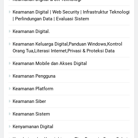
Keamanan Digital | Web Security | Infrastruktur Teknologi
| Perlindungan Data | Evaluasi Sistem
Keamanan Digital.
Keamanan Keluarga Digital,Panduan Windows,Kontrol
Orang Tua,Literasi Internet,Privasi & Proteksi Data
Keamanan Mobile dan Akses Digital
Keamanan Pengguna
Keamanan Platform
Keamanan Siber
Keamanan Sistem
Kenyamanan Digital