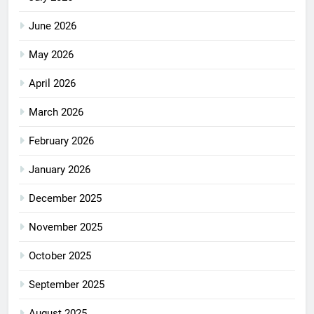
June 2026
May 2026
April 2026
March 2026
February 2026
January 2026
December 2025
November 2025
October 2025
September 2025
August 2025