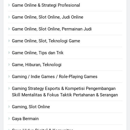
Game Online & Strategi Profesional
Game Online, Slot Online, Judi Online
Game Online, Slot Online, Permainan Judi
Game Online, Slot, Teknologi Game
Game Online, Tips dan Trik
Game, Hiburan, Teknologi
Gaming / Indie Games / Role-Playing Games
Gaming Strategy Esports & Kompetisi Pengembangan
Skill Mentalitas & Fokus Taktik Pertahanan & Serangan
Gaming, Slot Online
Gaya Bermain