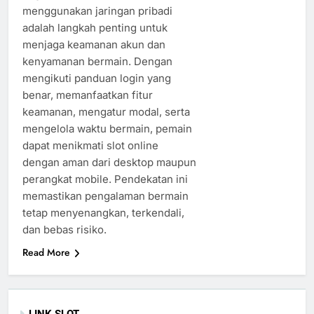
menggunakan jaringan pribadi
adalah langkah penting untuk
menjaga keamanan akun dan
kenyamanan bermain. Dengan
mengikuti panduan login yang
benar, memanfaatkan fitur
keamanan, mengatur modal, serta
mengelola waktu bermain, pemain
dapat menikmati slot online
dengan aman dari desktop maupun
perangkat mobile. Pendekatan ini
memastikan pengalaman bermain
tetap menyenangkan, terkendali,
dan bebas risiko.
Read More