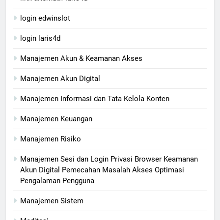
login edwinslot
login laris4d
Manajemen Akun & Keamanan Akses
Manajemen Akun Digital
Manajemen Informasi dan Tata Kelola Konten
Manajemen Keuangan
Manajemen Risiko
Manajemen Sesi dan Login Privasi Browser Keamanan
Akun Digital Pemecahan Masalah Akses Optimasi
Pengalaman Pengguna
Manajemen Sistem