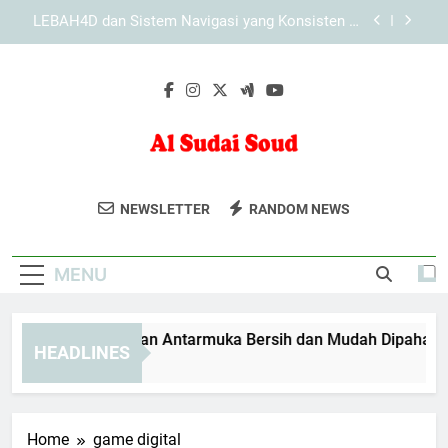
Skip
EDWINSLOT dengan Sistem Responsif untuk
to
Pengalaman yang Lebih Nyaman
content
LEBAH4D dengan Sistem Responsif untuk
Pengalaman yang Lebih Nyaman
EDWINSLOT dengan Antarmuka Bersih dan
Mudah Dipahami
LEBAH4D dan Sistem Navigasi yang Konsisten di
Setiap Halaman
Al Sudai Soud
Rasakan Aroma Elegan Dari Parfum Dan
EDWINSLOT dengan Sistem Responsif untuk
NEWSLETTER
RANDOM NEWS
Pengalaman yang Lebih Nyaman
Minyak Wangi Al Sudais Oud. Koleksi
LEBAH4D dengan Sistem Responsif untuk
Mewah Yang Tahan Lama.
Pengalaman yang Lebih Nyaman
MENU
WINSLOT dengan Antarmuka Bersih dan Mudah Dipahami
HEADLINES
Weeks Ago
Home
game digital