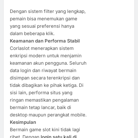
Dengan sistem filter yang lengkap,
pemain bisa menemukan game
yang sesuai preferensi hanya
dalam beberapa klik.
Keamanan dan Performa Stabil
Corlaslot menerapkan sistem
enkripsi modern untuk menjamin
keamanan akun pengguna. Seluruh
data login dan riwayat bermain
disimpan secara terenkripsi dan
tidak dibagikan ke pihak ketiga. Di
sisi lain, performa situs yang
ringan memastikan pengalaman
bermain tetap lancar, baik di
desktop maupun perangkat mobile.
Kesimpulan
Bermain game slot kini tidak lagi
ribet. Dengan
login satu kali di