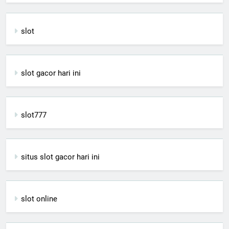
slot
slot gacor hari ini
slot777
situs slot gacor hari ini
slot online