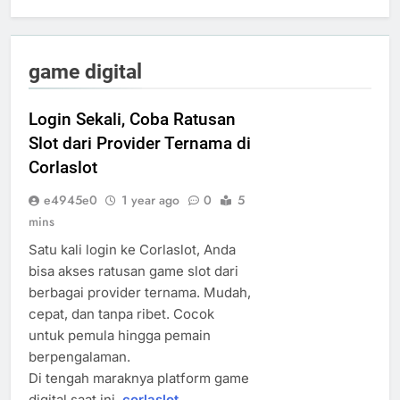
game digital
Login Sekali, Coba Ratusan
Slot dari Provider Ternama di
Corlaslot
e4945e0
1 year ago
0
5
mins
Satu kali login ke Corlaslot, Anda
bisa akses ratusan game slot dari
berbagai provider ternama. Mudah,
cepat, dan tanpa ribet. Cocok
untuk pemula hingga pemain
berpengalaman.
Di tengah maraknya platform game
digital saat ini,
corlaslot