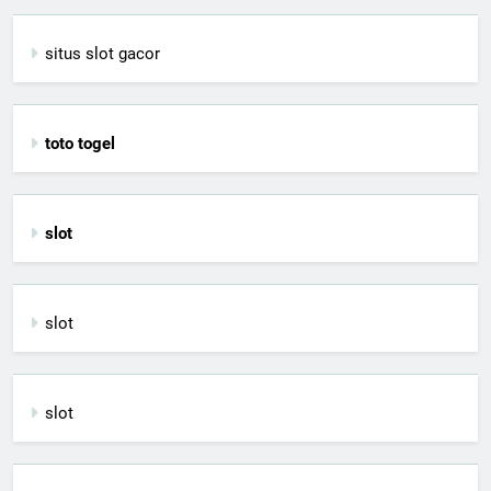
situs slot gacor
toto togel
slot
slot
slot