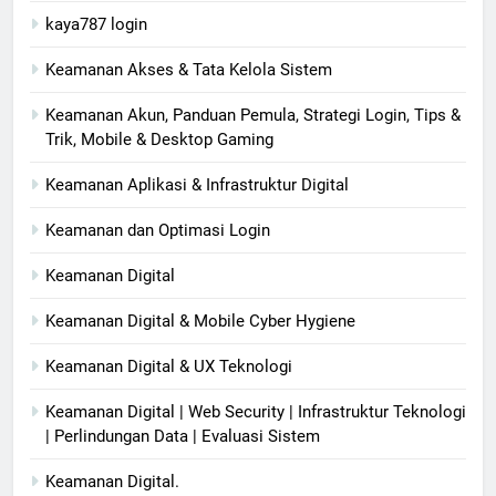
kaya787 login
Keamanan Akses & Tata Kelola Sistem
Keamanan Akun, Panduan Pemula, Strategi Login, Tips &
Trik, Mobile & Desktop Gaming
Keamanan Aplikasi & Infrastruktur Digital
Keamanan dan Optimasi Login
Keamanan Digital
Keamanan Digital & Mobile Cyber Hygiene
Keamanan Digital & UX Teknologi
Keamanan Digital | Web Security | Infrastruktur Teknologi
| Perlindungan Data | Evaluasi Sistem
Keamanan Digital.