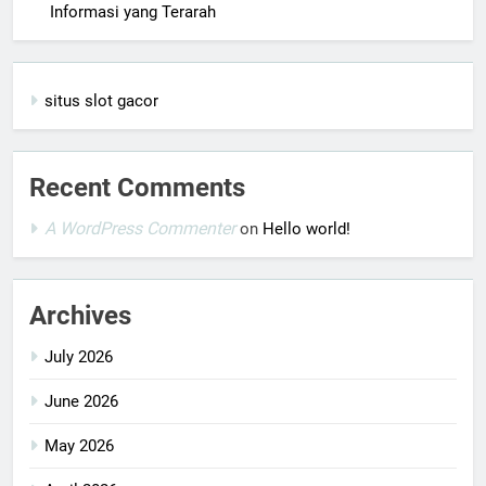
Informasi yang Terarah
situs slot gacor
Recent Comments
A WordPress Commenter
on
Hello world!
Archives
July 2026
June 2026
May 2026