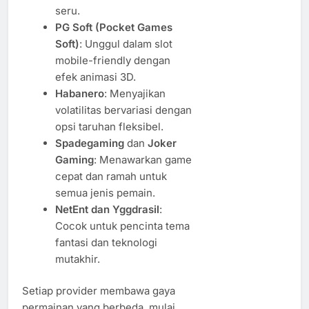
seru.
PG Soft (Pocket Games
Soft)
: Unggul dalam slot
mobile-friendly dengan
efek animasi 3D.
Habanero
: Menyajikan
volatilitas bervariasi dengan
opsi taruhan fleksibel.
Spadegaming
dan
Joker
Gaming
: Menawarkan game
cepat dan ramah untuk
semua jenis pemain.
NetEnt dan Yggdrasil
:
Cocok untuk pencinta tema
fantasi dan teknologi
mutakhir.
Setiap provider membawa gaya
permainan yang berbeda, mulai