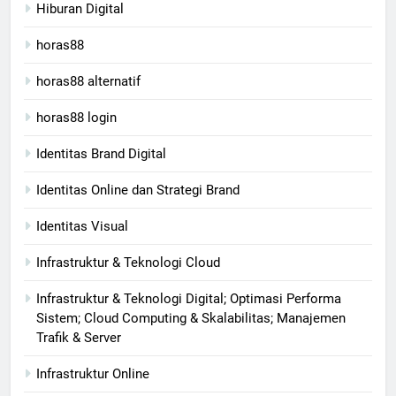
Hiburan Digital
horas88
horas88 alternatif
horas88 login
Identitas Brand Digital
Identitas Online dan Strategi Brand
Identitas Visual
Infrastruktur & Teknologi Cloud
Infrastruktur & Teknologi Digital; Optimasi Performa
Sistem; Cloud Computing & Skalabilitas; Manajemen
Trafik & Server
Infrastruktur Online