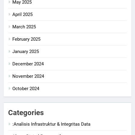
May 2025
April 2025
March 2025
February 2025
January 2025
December 2024
November 2024
October 2024
Categories
:Analisis Infrastruktur & Integritas Data