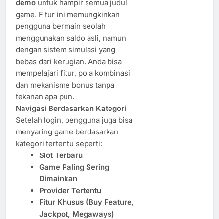
demo
untuk hampir semua judul
game. Fitur ini memungkinkan
pengguna bermain seolah
menggunakan saldo asli, namun
dengan sistem simulasi yang
bebas dari kerugian. Anda bisa
mempelajari fitur, pola kombinasi,
dan mekanisme bonus tanpa
tekanan apa pun.
Navigasi Berdasarkan Kategori
Setelah login, pengguna juga bisa
menyaring game berdasarkan
kategori tertentu seperti:
Slot Terbaru
Game Paling Sering
Dimainkan
Provider Tertentu
Fitur Khusus (Buy Feature,
Jackpot, Megaways)