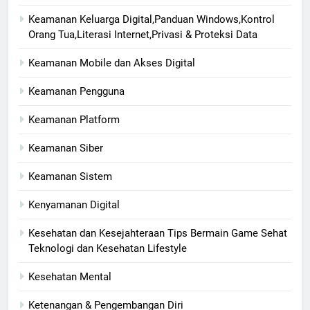
Keamanan Keluarga Digital,Panduan Windows,Kontrol
Orang Tua,Literasi Internet,Privasi & Proteksi Data
Keamanan Mobile dan Akses Digital
Keamanan Pengguna
Keamanan Platform
Keamanan Siber
Keamanan Sistem
Kenyamanan Digital
Kesehatan dan Kesejahteraan Tips Bermain Game Sehat
Teknologi dan Kesehatan Lifestyle
Kesehatan Mental
Ketenangan & Pengembangan Diri