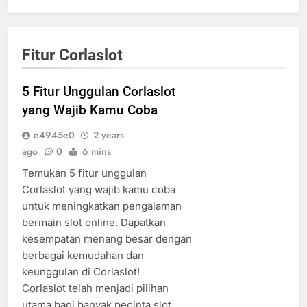
Fitur Corlaslot
5 Fitur Unggulan Corlaslot
yang Wajib Kamu Coba
e4945e0
2 years
ago
0
6 mins
Temukan 5 fitur unggulan
Corlaslot yang wajib kamu coba
untuk meningkatkan pengalaman
bermain slot online. Dapatkan
kesempatan menang besar dengan
berbagai kemudahan dan
keunggulan di Corlaslot!
Corlaslot telah menjadi pilihan
utama bagi banyak pecinta slot