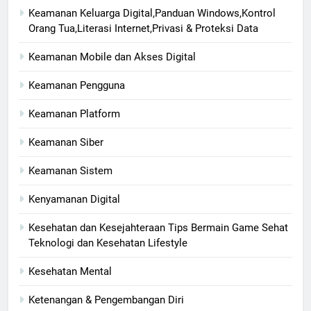
Keamanan Keluarga Digital,Panduan Windows,Kontrol
Orang Tua,Literasi Internet,Privasi & Proteksi Data
Keamanan Mobile dan Akses Digital
Keamanan Pengguna
Keamanan Platform
Keamanan Siber
Keamanan Sistem
Kenyamanan Digital
Kesehatan dan Kesejahteraan Tips Bermain Game Sehat
Teknologi dan Kesehatan Lifestyle
Kesehatan Mental
Ketenangan & Pengembangan Diri