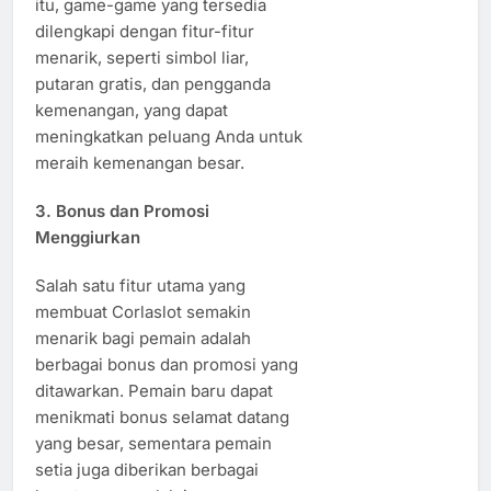
itu, game-game yang tersedia
dilengkapi dengan fitur-fitur
menarik, seperti simbol liar,
putaran gratis, dan pengganda
kemenangan, yang dapat
meningkatkan peluang Anda untuk
meraih kemenangan besar.
3.
Bonus dan Promosi
Menggiurkan
Salah satu fitur utama yang
membuat Corlaslot semakin
menarik bagi pemain adalah
berbagai bonus dan promosi yang
ditawarkan. Pemain baru dapat
menikmati bonus selamat datang
yang besar, sementara pemain
setia juga diberikan berbagai