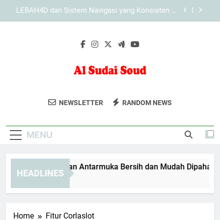
Skip
EDWINSLOT dengan Sistem Responsif untuk
to
Pengalaman yang Lebih Nyaman
content
LEBAH4D dengan Sistem Responsif untuk
Pengalaman yang Lebih Nyaman
EDWINSLOT dengan Antarmuka Bersih dan
Mudah Dipahami
LEBAH4D dan Sistem Navigasi yang Konsisten di
Setiap Halaman
Al Sudai Soud
Rasakan Aroma Elegan Dari Parfum Dan
EDWINSLOT dengan Sistem Responsif untuk
NEWSLETTER
RANDOM NEWS
Pengalaman yang Lebih Nyaman
Minyak Wangi Al Sudais Oud. Koleksi
LEBAH4D dengan Sistem Responsif untuk
Mewah Yang Tahan Lama.
Pengalaman yang Lebih Nyaman
MENU
DWINSLOT dengan Antarmuka Bersih dan Mudah Dipahami
HEADLINES
Weeks Ago
Home
Fitur Corlaslot