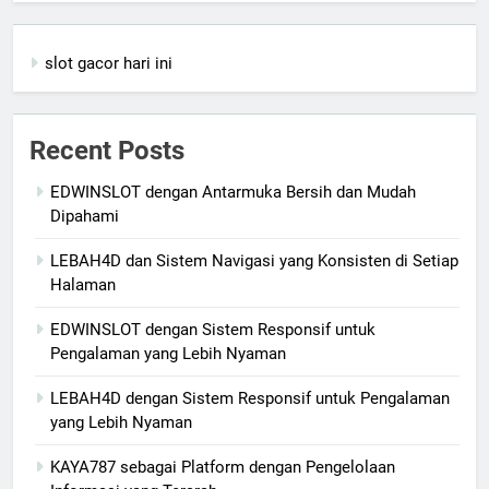
slot gacor hari ini
Recent Posts
EDWINSLOT dengan Antarmuka Bersih dan Mudah
Dipahami
LEBAH4D dan Sistem Navigasi yang Konsisten di Setiap
Halaman
EDWINSLOT dengan Sistem Responsif untuk
Pengalaman yang Lebih Nyaman
LEBAH4D dengan Sistem Responsif untuk Pengalaman
yang Lebih Nyaman
KAYA787 sebagai Platform dengan Pengelolaan