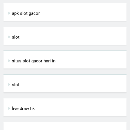
apk slot gacor
slot
situs slot gacor hari ini
slot
live draw hk