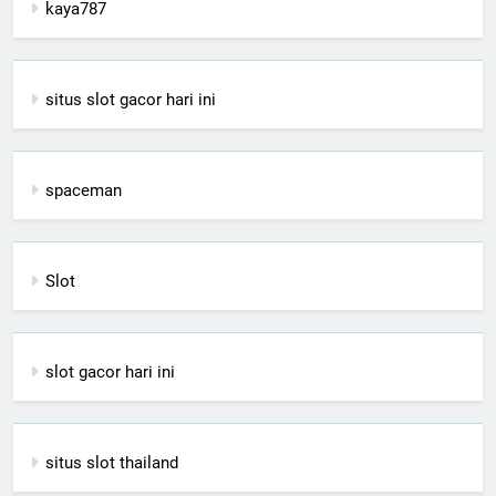
kaya787
situs slot gacor hari ini
spaceman
Slot
slot gacor hari ini
situs slot thailand