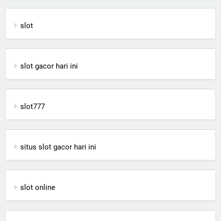
slot
slot gacor hari ini
slot777
situs slot gacor hari ini
slot online