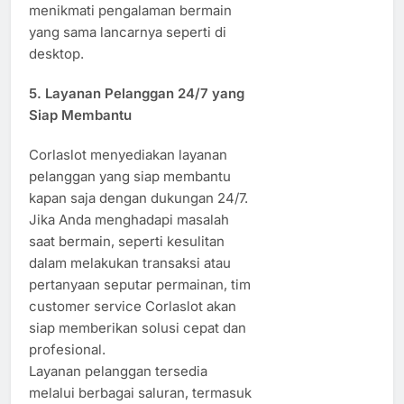
menikmati pengalaman bermain
yang sama lancarnya seperti di
desktop.
5.
Layanan Pelanggan 24/7 yang
Siap Membantu
Corlaslot menyediakan layanan
pelanggan yang siap membantu
kapan saja dengan dukungan 24/7.
Jika Anda menghadapi masalah
saat bermain, seperti kesulitan
dalam melakukan transaksi atau
pertanyaan seputar permainan, tim
customer service Corlaslot akan
siap memberikan solusi cepat dan
profesional.
Layanan pelanggan tersedia
melalui berbagai saluran, termasuk