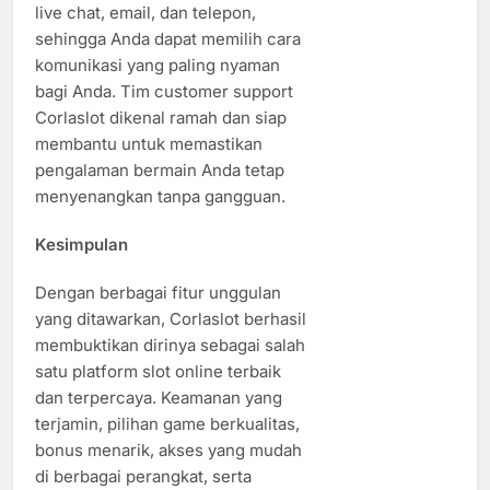
live chat, email, dan telepon,
sehingga Anda dapat memilih cara
komunikasi yang paling nyaman
bagi Anda. Tim customer support
Corlaslot dikenal ramah dan siap
membantu untuk memastikan
pengalaman bermain Anda tetap
menyenangkan tanpa gangguan.
Kesimpulan
Dengan berbagai fitur unggulan
yang ditawarkan, Corlaslot berhasil
membuktikan dirinya sebagai salah
satu platform slot online terbaik
dan terpercaya. Keamanan yang
terjamin, pilihan game berkualitas,
bonus menarik, akses yang mudah
di berbagai perangkat, serta