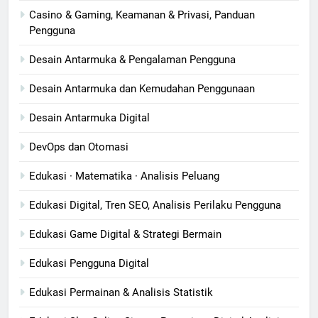
Casino & Gaming, Keamanan & Privasi, Panduan
Pengguna
Desain Antarmuka & Pengalaman Pengguna
Desain Antarmuka dan Kemudahan Penggunaan
Desain Antarmuka Digital
DevOps dan Otomasi
Edukasi · Matematika · Analisis Peluang
Edukasi Digital, Tren SEO, Analisis Perilaku Pengguna
Edukasi Game Digital & Strategi Bermain
Edukasi Pengguna Digital
Edukasi Permainan & Analisis Statistik