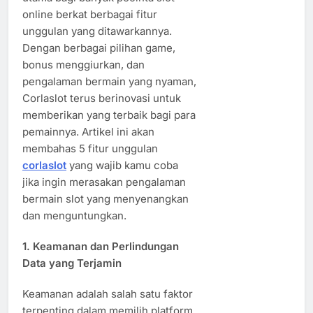
online berkat berbagai fitur
unggulan yang ditawarkannya.
Dengan berbagai pilihan game,
bonus menggiurkan, dan
pengalaman bermain yang nyaman,
Corlaslot terus berinovasi untuk
memberikan yang terbaik bagi para
pemainnya. Artikel ini akan
membahas 5 fitur unggulan
corlaslot
yang wajib kamu coba
jika ingin merasakan pengalaman
bermain slot yang menyenangkan
dan menguntungkan.
1.
Keamanan dan Perlindungan
Data yang Terjamin
Keamanan adalah salah satu faktor
terpenting dalam memilih platform