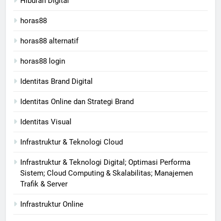
Hiburan Digital
horas88
horas88 alternatif
horas88 login
Identitas Brand Digital
Identitas Online dan Strategi Brand
Identitas Visual
Infrastruktur & Teknologi Cloud
Infrastruktur & Teknologi Digital; Optimasi Performa
Sistem; Cloud Computing & Skalabilitas; Manajemen
Trafik & Server
Infrastruktur Online