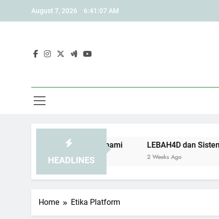
Skip
August 7, 2026
6:41:08 AM
to
content
Al 
Rasakan A
h dan Mudah Dipahami
LEBAH4D dan Sistem Navigasi y
2 Weeks Ago
HEADLINES
Home
Etika Platform