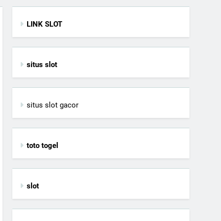
LINK SLOT
situs slot
situs slot gacor
toto togel
slot