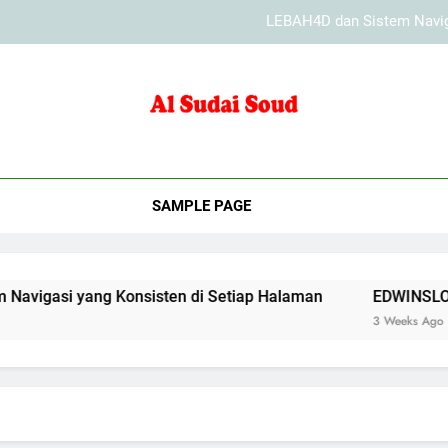
LEBAH4D dan Sistem Navig
EDWINSLOT dengan Sistem Responsif 
LEBAH4D dengan Sistem Responsif 
Sudai Soud
EDWINSLOT dengan A
roma Elegan Dari Parfum Dan Minyak Wangi Al Sudais Oud. K
LEBAH4D dan Sistem Navig
SAMPLE PAGE
EDWINSLOT dengan Sistem Responsif 
LEBAH4D dengan Sistem Responsif 
ang Konsisten di Setiap Halaman
EDWINSLOT dengan Si
3 Weeks Ago