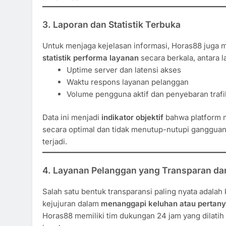
3. Laporan dan Statistik Terbuka
Untuk menjaga kejelasan informasi, Horas88 juga
statistik performa layanan
secara berkala, antara la
Uptime server dan latensi akses
Waktu respons layanan pelanggan
Volume pengguna aktif dan penyebaran trafi
Data ini menjadi
indikator objektif
bahwa platform 
secara optimal dan tidak menutup-nutupi gangguan
terjadi.
4. Layanan Pelanggan yang Transparan da
Salah satu bentuk transparansi paling nyata adalah
kejujuran dalam
menanggapi keluhan atau pertan
Horas88 memiliki tim dukungan 24 jam yang dilati