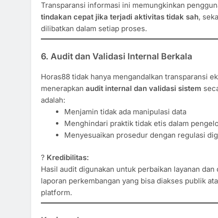
Transparansi informasi ini memungkinkan penggu
tindakan cepat jika terjadi aktivitas tidak sah
, sek
dilibatkan dalam setiap proses.
6. Audit dan Validasi Internal Berkala
Horas88 tidak hanya mengandalkan transparansi ekst
menerapkan
audit internal dan validasi sistem
seca
adalah:
Menjamin tidak ada manipulasi data
Menghindari praktik tidak etis dalam pengel
Menyesuaikan prosedur dengan regulasi digi
?
Kredibilitas:
Hasil audit digunakan untuk perbaikan layanan dan
laporan perkembangan yang bisa diakses publik ata
platform.