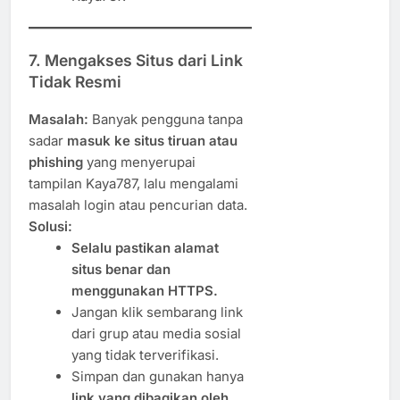
7.
Mengakses Situs dari Link
Tidak Resmi
Masalah:
Banyak pengguna tanpa
sadar
masuk ke situs tiruan atau
phishing
yang menyerupai
tampilan Kaya787, lalu mengalami
masalah login atau pencurian data.
Solusi:
Selalu pastikan alamat
situs benar dan
menggunakan HTTPS.
Jangan klik sembarang link
dari grup atau media sosial
yang tidak terverifikasi.
Simpan dan gunakan hanya
link yang dibagikan oleh