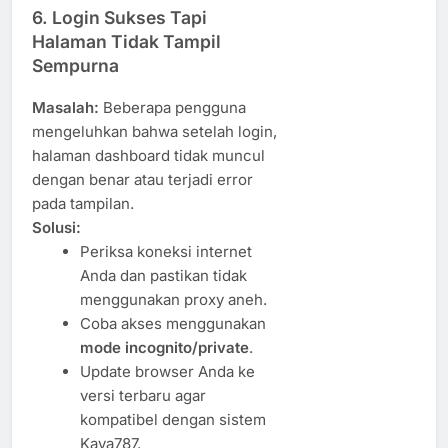
6.
Login Sukses Tapi
Halaman Tidak Tampil
Sempurna
Masalah:
Beberapa pengguna
mengeluhkan bahwa setelah login,
halaman dashboard tidak muncul
dengan benar atau terjadi error
pada tampilan.
Solusi:
Periksa koneksi internet
Anda dan pastikan tidak
menggunakan proxy aneh.
Coba akses menggunakan
mode incognito/private
.
Update browser Anda ke
versi terbaru agar
kompatibel dengan sistem
Kaya787.