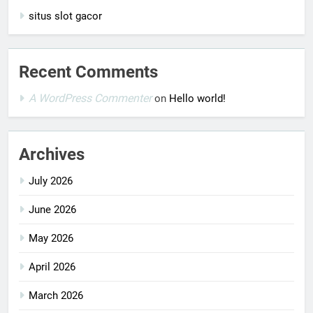
situs slot gacor
Recent Comments
A WordPress Commenter
on
Hello world!
Archives
July 2026
June 2026
May 2026
April 2026
March 2026