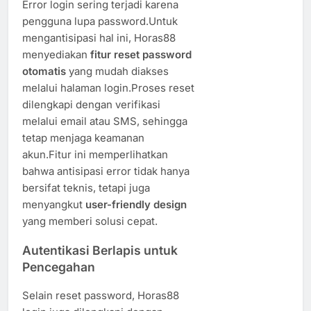
Error login sering terjadi karena
pengguna lupa password.Untuk
mengantisipasi hal ini, Horas88
menyediakan
fitur reset password
otomatis
yang mudah diakses
melalui halaman login.Proses reset
dilengkapi dengan verifikasi
melalui email atau SMS, sehingga
tetap menjaga keamanan
akun.Fitur ini memperlihatkan
bahwa antisipasi error tidak hanya
bersifat teknis, tetapi juga
menyangkut
user-friendly design
yang memberi solusi cepat.
Autentikasi Berlapis untuk
Pencegahan
Selain reset password, Horas88