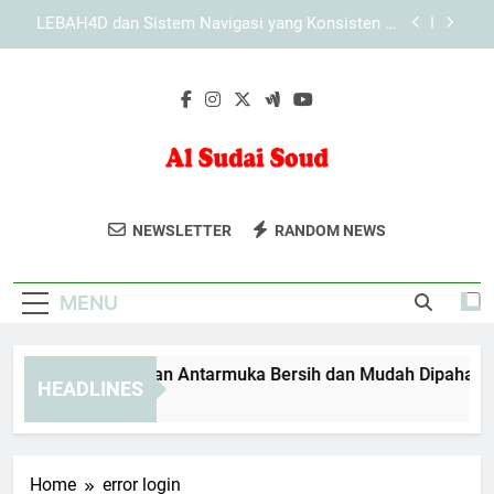
Skip
EDWINSLOT dengan Sistem Responsif untuk
to
Pengalaman yang Lebih Nyaman
content
LEBAH4D dengan Sistem Responsif untuk
Pengalaman yang Lebih Nyaman
EDWINSLOT dengan Antarmuka Bersih dan
Mudah Dipahami
LEBAH4D dan Sistem Navigasi yang Konsisten di
Setiap Halaman
Al Sudai Soud
Rasakan Aroma Elegan Dari Parfum Dan
EDWINSLOT dengan Sistem Responsif untuk
NEWSLETTER
RANDOM NEWS
Pengalaman yang Lebih Nyaman
Minyak Wangi Al Sudais Oud. Koleksi
LEBAH4D dengan Sistem Responsif untuk
Mewah Yang Tahan Lama.
Pengalaman yang Lebih Nyaman
MENU
WINSLOT dengan Antarmuka Bersih dan Mudah Dipahami
HEADLINES
Weeks Ago
Home
error login