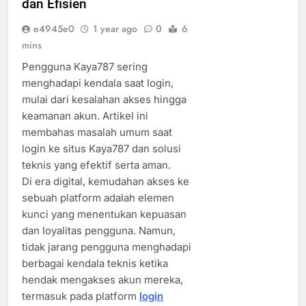
dan Efisien
e4945e0
1 year ago
0
6
mins
Pengguna Kaya787 sering
menghadapi kendala saat login,
mulai dari kesalahan akses hingga
keamanan akun. Artikel ini
membahas masalah umum saat
login ke situs Kaya787 dan solusi
teknis yang efektif serta aman.
Di era digital, kemudahan akses ke
sebuah platform adalah elemen
kunci yang menentukan kepuasan
dan loyalitas pengguna. Namun,
tidak jarang pengguna menghadapi
berbagai kendala teknis ketika
hendak mengakses akun mereka,
termasuk pada platform
login