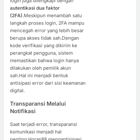
login juga dilengkapi dengan
autentikasi dua faktor
(2FA)
.Meskipun menambah satu
langkah proses login, 2FA mampu
mencegah error yang lebih besar
berupa akses tidak sah.Dengan
kode verifikasi yang dikirim ke
perangkat pengguna, sistem
memastikan bahwa login hanya
dilakukan oleh pemilik akun
sah.Hal ini menjadi bentuk
antisipasi error dari sisi keamanan
digital.
Transparansi Melalui
Notifikasi
Saat terjadi error, transparansi
komunikasi menjadi hal
penting.Horas88 mengantisipasi