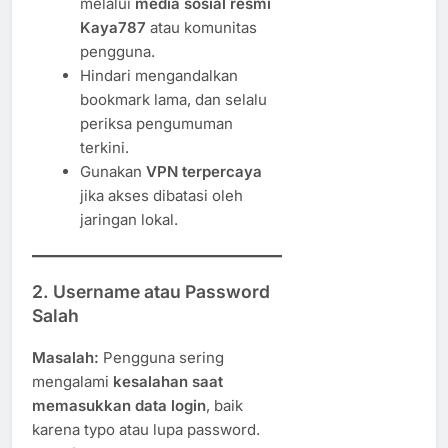
melalui
media sosial resmi
Kaya787
atau komunitas
pengguna.
Hindari mengandalkan
bookmark lama, dan selalu
periksa pengumuman
terkini.
Gunakan
VPN terpercaya
jika akses dibatasi oleh
jaringan lokal.
2.
Username atau Password
Salah
Masalah:
Pengguna sering
mengalami
kesalahan saat
memasukkan data login
, baik
karena typo atau lupa password.