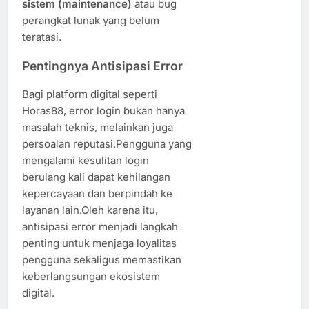
sistem (maintenance)
atau bug
perangkat lunak yang belum
teratasi.
Pentingnya Antisipasi Error
Bagi platform digital seperti
Horas88, error login bukan hanya
masalah teknis, melainkan juga
persoalan reputasi.Pengguna yang
mengalami kesulitan login
berulang kali dapat kehilangan
kepercayaan dan berpindah ke
layanan lain.Oleh karena itu,
antisipasi error menjadi langkah
penting untuk menjaga loyalitas
pengguna sekaligus memastikan
keberlangsungan ekosistem
digital.