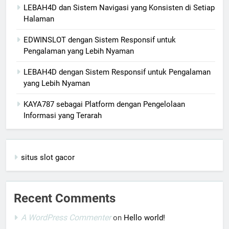
LEBAH4D dan Sistem Navigasi yang Konsisten di Setiap
Halaman
EDWINSLOT dengan Sistem Responsif untuk
Pengalaman yang Lebih Nyaman
LEBAH4D dengan Sistem Responsif untuk Pengalaman
yang Lebih Nyaman
KAYA787 sebagai Platform dengan Pengelolaan
Informasi yang Terarah
situs slot gacor
Recent Comments
A WordPress Commenter
on
Hello world!