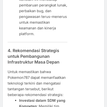
pembaruan perangkat lunak,
perbaikan bug, dan
pengawasan terus-menerus
untuk memastikan
keamanan dan kinerja
platform.
4. Rekomendasi Strategis
untuk Pembangunan
Infrastruktur Masa Depan
Untuk memastikan bahwa
Pokemon787 dapat memanfaatkan
teknologi terkini dan mengatasi
tantangan tersebut, berikut
beberapa rekomendasi strategis:
Investasi dalam SDM yang
Kompeten
: Memiliki tim