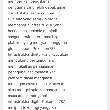
memberikan pengalaman
pengguna yang lebih cepat, aman,
dan skalabel secara global.
Di dunia yang semakin digital,
membangun infrastruktur yang
handal dan scalable menjadi
sangat penting, terutama bagi
platform yang melayani pengguna
global seperti Pokemon787.
Infrastruktur digital yang kuat akan
mendukung pertumbuhan,
meningkatkan pengalaman
pengguna, dan memastikan
platform dapat mengatasi
tantangan masa depan. Artikel ini
akan mengeksplorasi pandangan
masa depan mengenai
infrastruktur digital Pokemon787,
meliputi teknologi yang akan