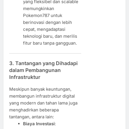
yang fleksibel dan scalable
memungkinkan
Pokemon787 untuk
berinovasi dengan lebih
cepat, mengadaptasi
teknologi baru, dan merilis
fitur baru tanpa gangguan.
3. Tantangan yang Dihadapi
dalam Pembangunan
Infrastruktur
Meskipun banyak keuntungan,
membangun infrastruktur digital
yang modern dan tahan lama juga
menghadirkan beberapa
tantangan, antara lain:
Biaya Investasi
: