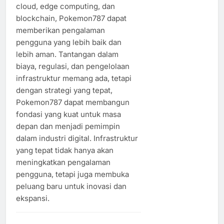
cloud, edge computing, dan
blockchain, Pokemon787 dapat
memberikan pengalaman
pengguna yang lebih baik dan
lebih aman. Tantangan dalam
biaya, regulasi, dan pengelolaan
infrastruktur memang ada, tetapi
dengan strategi yang tepat,
Pokemon787 dapat membangun
fondasi yang kuat untuk masa
depan dan menjadi pemimpin
dalam industri digital. Infrastruktur
yang tepat tidak hanya akan
meningkatkan pengalaman
pengguna, tetapi juga membuka
peluang baru untuk inovasi dan
ekspansi.