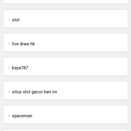
slot
live draw hk
kaya787
situs slot gacor hari ini
spaceman