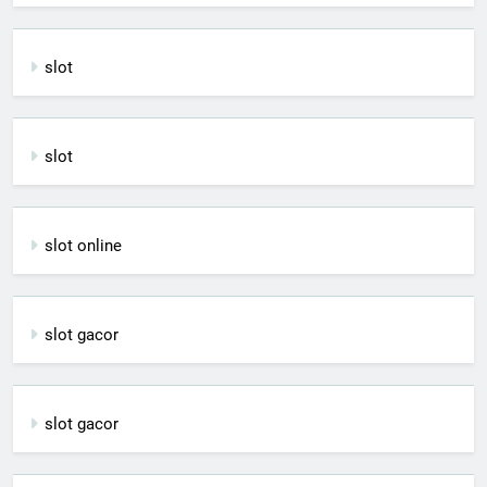
slot
slot
slot online
slot gacor
slot gacor