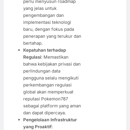
perlu menyusun roadmap
yang jelas untuk
pengembangan dan
implementasi teknologi
baru, dengan fokus pada
penerapan yang terukur dan
bertahap.
Kepatuhan terhadap
Regulasi
: Memastikan
bahwa kebijakan privasi dan
perlindungan data
pengguna selalu mengikuti
perkembangan regulasi
global akan memperkuat
reputasi Pokemon787
sebagai platform yang aman
dan dapat dipercaya.
Pengelolaan Infrastruktur
yang Proaktif
: