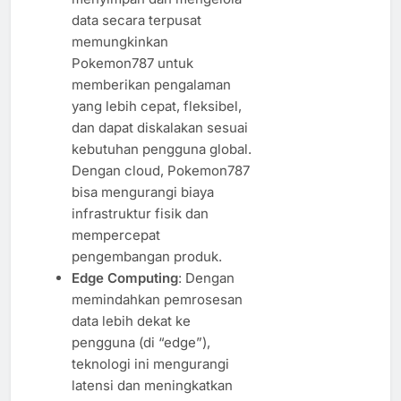
data secara terpusat
memungkinkan
Pokemon787 untuk
memberikan pengalaman
yang lebih cepat, fleksibel,
dan dapat diskalakan sesuai
kebutuhan pengguna global.
Dengan cloud, Pokemon787
bisa mengurangi biaya
infrastruktur fisik dan
mempercepat
pengembangan produk.
Edge Computing
: Dengan
memindahkan pemrosesan
data lebih dekat ke
pengguna (di “edge”),
teknologi ini mengurangi
latensi dan meningkatkan