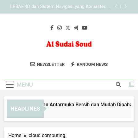
Skip
EDWINSLOT dengan Sistem Responsif untuk
to
Pengalaman yang Lebih Nyaman
content
LEBAH4D dengan Sistem Responsif untuk
Pengalaman yang Lebih Nyaman
EDWINSLOT dengan Antarmuka Bersih dan
Mudah Dipahami
LEBAH4D dan Sistem Navigasi yang Konsisten di
Setiap Halaman
Al Sudai Soud
Rasakan Aroma Elegan Dari Parfum Dan
EDWINSLOT dengan Sistem Responsif untuk
NEWSLETTER
RANDOM NEWS
Pengalaman yang Lebih Nyaman
Minyak Wangi Al Sudais Oud. Koleksi
LEBAH4D dengan Sistem Responsif untuk
Mewah Yang Tahan Lama.
Pengalaman yang Lebih Nyaman
MENU
WINSLOT dengan Antarmuka Bersih dan Mudah Dipahami
HEADLINES
Weeks Ago
Home
cloud computing