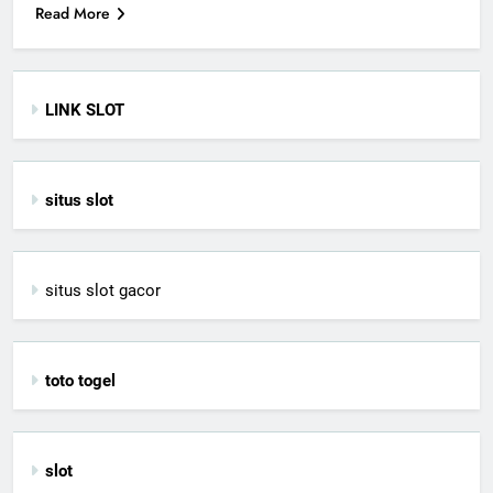
Read More
LINK SLOT
situs slot
situs slot gacor
toto togel
slot