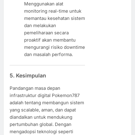
Menggunakan alat
monitoring real-time untuk
memantau kesehatan sistem
dan melakukan
pemeliharaan secara
proaktif akan membantu
mengurangi risiko downtime
dan masalah performa.
5. Kesimpulan
Pandangan masa depan
infrastruktur digital Pokemon787
adalah tentang membangun sistem
yang scalable, aman, dan dapat
diandalkan untuk mendukung
pertumbuhan global. Dengan
mengadopsi teknologi seperti