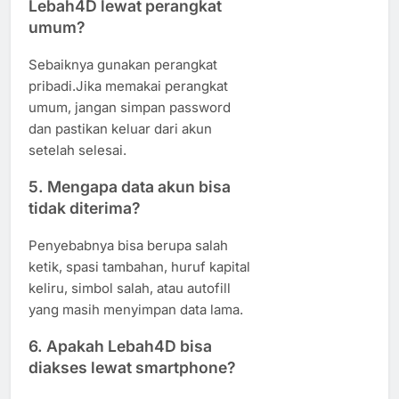
Lebah4D lewat perangkat
umum?
Sebaiknya gunakan perangkat
pribadi.Jika memakai perangkat
umum, jangan simpan password
dan pastikan keluar dari akun
setelah selesai.
5. Mengapa data akun bisa
tidak diterima?
Penyebabnya bisa berupa salah
ketik, spasi tambahan, huruf kapital
keliru, simbol salah, atau autofill
yang masih menyimpan data lama.
6. Apakah Lebah4D bisa
diakses lewat smartphone?