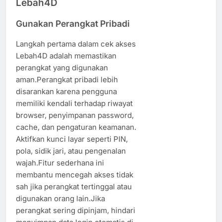
Lebah4D
Gunakan Perangkat Pribadi
Langkah pertama dalam cek akses
Lebah4D adalah memastikan
perangkat yang digunakan
aman.Perangkat pribadi lebih
disarankan karena pengguna
memiliki kendali terhadap riwayat
browser, penyimpanan password,
cache, dan pengaturan keamanan.
Aktifkan kunci layar seperti PIN,
pola, sidik jari, atau pengenalan
wajah.Fitur sederhana ini
membantu mencegah akses tidak
sah jika perangkat tertinggal atau
digunakan orang lain.Jika
perangkat sering dipinjam, hindari