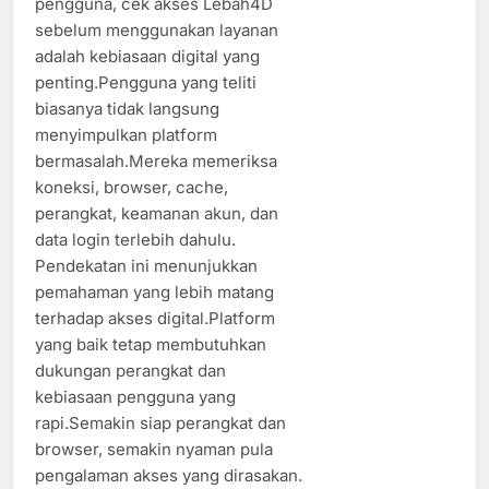
pengguna, cek akses Lebah4D
sebelum menggunakan layanan
adalah kebiasaan digital yang
penting.Pengguna yang teliti
biasanya tidak langsung
menyimpulkan platform
bermasalah.Mereka memeriksa
koneksi, browser, cache,
perangkat, keamanan akun, dan
data login terlebih dahulu.
Pendekatan ini menunjukkan
pemahaman yang lebih matang
terhadap akses digital.Platform
yang baik tetap membutuhkan
dukungan perangkat dan
kebiasaan pengguna yang
rapi.Semakin siap perangkat dan
browser, semakin nyaman pula
pengalaman akses yang dirasakan.