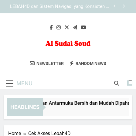
Skip
EDWINSLOT dengan Sistem Responsif untuk
to
Pengalaman yang Lebih Nyaman
content
LEBAH4D dengan Sistem Responsif untuk
Pengalaman yang Lebih Nyaman
EDWINSLOT dengan Antarmuka Bersih dan
Mudah Dipahami
LEBAH4D dan Sistem Navigasi yang Konsisten di
Setiap Halaman
Al Sudai Soud
Rasakan Aroma Elegan Dari Parfum Dan
EDWINSLOT dengan Sistem Responsif untuk
NEWSLETTER
RANDOM NEWS
Pengalaman yang Lebih Nyaman
Minyak Wangi Al Sudais Oud. Koleksi
LEBAH4D dengan Sistem Responsif untuk
Mewah Yang Tahan Lama.
Pengalaman yang Lebih Nyaman
MENU
WINSLOT dengan Antarmuka Bersih dan Mudah Dipahami
HEADLINES
Weeks Ago
Home
Cek Akses Lebah4D