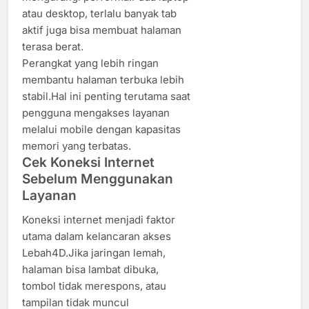
atau desktop, terlalu banyak tab
aktif juga bisa membuat halaman
terasa berat.
Perangkat yang lebih ringan
membantu halaman terbuka lebih
stabil.Hal ini penting terutama saat
pengguna mengakses layanan
melalui mobile dengan kapasitas
memori yang terbatas.
Cek Koneksi Internet
Sebelum Menggunakan
Layanan
Koneksi internet menjadi faktor
utama dalam kelancaran akses
Lebah4D.Jika jaringan lemah,
halaman bisa lambat dibuka,
tombol tidak merespons, atau
tampilan tidak muncul