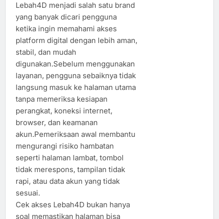
Lebah4D menjadi salah satu brand
yang banyak dicari pengguna
ketika ingin memahami akses
platform digital dengan lebih aman,
stabil, dan mudah
digunakan.Sebelum menggunakan
layanan, pengguna sebaiknya tidak
langsung masuk ke halaman utama
tanpa memeriksa kesiapan
perangkat, koneksi internet,
browser, dan keamanan
akun.Pemeriksaan awal membantu
mengurangi risiko hambatan
seperti halaman lambat, tombol
tidak merespons, tampilan tidak
rapi, atau data akun yang tidak
sesuai.
Cek akses Lebah4D bukan hanya
soal memastikan halaman bisa