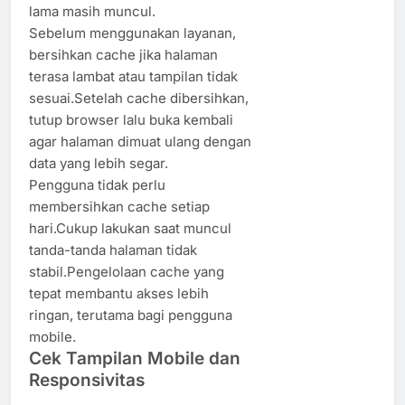
lama masih muncul.
Sebelum menggunakan layanan,
bersihkan cache jika halaman
terasa lambat atau tampilan tidak
sesuai.Setelah cache dibersihkan,
tutup browser lalu buka kembali
agar halaman dimuat ulang dengan
data yang lebih segar.
Pengguna tidak perlu
membersihkan cache setiap
hari.Cukup lakukan saat muncul
tanda-tanda halaman tidak
stabil.Pengelolaan cache yang
tepat membantu akses lebih
ringan, terutama bagi pengguna
mobile.
Cek Tampilan Mobile dan
Responsivitas