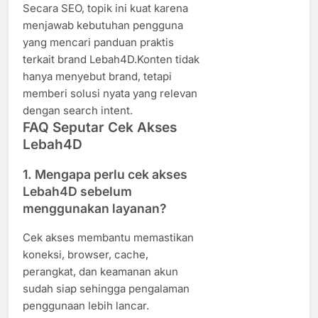
Secara SEO, topik ini kuat karena
menjawab kebutuhan pengguna
yang mencari panduan praktis
terkait brand Lebah4D.Konten tidak
hanya menyebut brand, tetapi
memberi solusi nyata yang relevan
dengan search intent.
FAQ Seputar Cek Akses
Lebah4D
1. Mengapa perlu cek akses
Lebah4D sebelum
menggunakan layanan?
Cek akses membantu memastikan
koneksi, browser, cache,
perangkat, dan keamanan akun
sudah siap sehingga pengalaman
penggunaan lebih lancar.