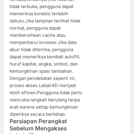
tidak terbuka, pengguna dapat
memeriksa koneksi terlebih
dahulu.Jika tampilan terlihat tidak
normal, pengguna dapat
membersihkan cache atau
memperbarui browser.Jika data
akun tidak diterima, pengguna
dapat memeriksa kembali autofill,
huruf kapital, angka, simbol, dan
kemungkinan spasi tambahan.
Dengan pendekatan seperti ini,
proses akses Lebah4D menjadi
lebih efisien.Pengguna tidak perlu
mencoba langkah berulang tanpa
arah karena setiap kemungkinan
diperiksa secara bertahap.
Persiapan Perangkat
Sebelum Mengakses