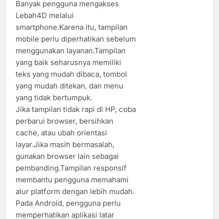
Banyak pengguna mengakses
Lebah4D melalui
smartphone.Karena itu, tampilan
mobile perlu diperhatikan sebelum
menggunakan layanan.Tampilan
yang baik seharusnya memiliki
teks yang mudah dibaca, tombol
yang mudah ditekan, dan menu
yang tidak bertumpuk.
Jika tampilan tidak rapi di HP, coba
perbarui browser, bersihkan
cache, atau ubah orientasi
layar.Jika masih bermasalah,
gunakan browser lain sebagai
pembanding.Tampilan responsif
membantu pengguna memahami
alur platform dengan lebih mudah.
Pada Android, pengguna perlu
memperhatikan aplikasi latar