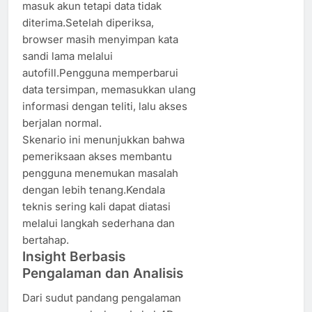
masuk akun tetapi data tidak
diterima.Setelah diperiksa,
browser masih menyimpan kata
sandi lama melalui
autofill.Pengguna memperbarui
data tersimpan, memasukkan ulang
informasi dengan teliti, lalu akses
berjalan normal.
Skenario ini menunjukkan bahwa
pemeriksaan akses membantu
pengguna menemukan masalah
dengan lebih tenang.Kendala
teknis sering kali dapat diatasi
melalui langkah sederhana dan
bertahap.
Insight Berbasis
Pengalaman dan Analisis
Dari sudut pandang pengalaman