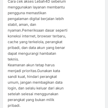
Cara cek akses Lebah4D sebelum
menggunakan layanan membantu
pengguna memastikan
pengalaman digital berjalan lebih
stabil, aman, dan
nyaman.Pemeriksaan dasar seperti
koneksi internet, browser terbaru,
cache yang terkelola, perangkat
pribadi, dan data akun yang benar
dapat mengurangi hambatan
teknis.
Keamanan akun tetap harus
menjadi prioritas.Gunakan kata
sandi kuat, hindari perangkat
umum, jangan membagikan data
login, dan selalu keluar dari akun
setelah selesai menggunakan
perangkat yang bukan milik
pribadi.