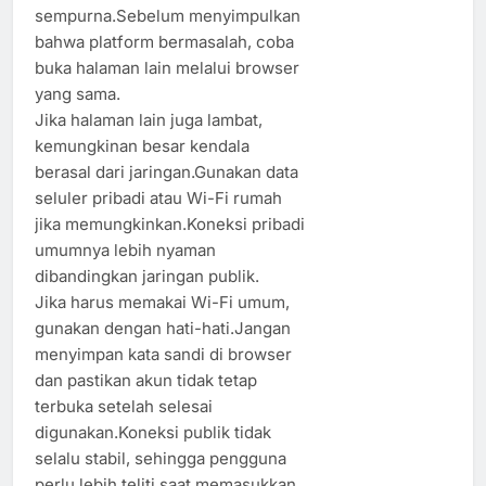
sempurna.Sebelum menyimpulkan
bahwa platform bermasalah, coba
buka halaman lain melalui browser
yang sama.
Jika halaman lain juga lambat,
kemungkinan besar kendala
berasal dari jaringan.Gunakan data
seluler pribadi atau Wi-Fi rumah
jika memungkinkan.Koneksi pribadi
umumnya lebih nyaman
dibandingkan jaringan publik.
Jika harus memakai Wi-Fi umum,
gunakan dengan hati-hati.Jangan
menyimpan kata sandi di browser
dan pastikan akun tidak tetap
terbuka setelah selesai
digunakan.Koneksi publik tidak
selalu stabil, sehingga pengguna
perlu lebih teliti saat memasukkan