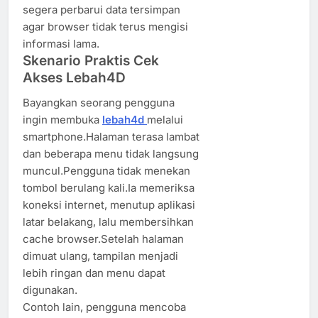
segera perbarui data tersimpan
agar browser tidak terus mengisi
informasi lama.
Skenario Praktis Cek
Akses Lebah4D
Bayangkan seorang pengguna
ingin membuka
lebah4d
melalui
smartphone.Halaman terasa lambat
dan beberapa menu tidak langsung
muncul.Pengguna tidak menekan
tombol berulang kali.Ia memeriksa
koneksi internet, menutup aplikasi
latar belakang, lalu membersihkan
cache browser.Setelah halaman
dimuat ulang, tampilan menjadi
lebih ringan dan menu dapat
digunakan.
Contoh lain, pengguna mencoba