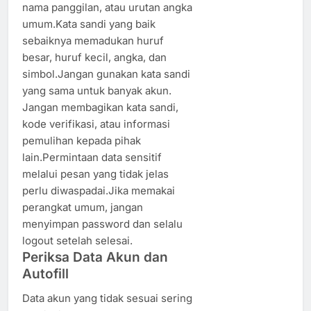
nama panggilan, atau urutan angka
umum.Kata sandi yang baik
sebaiknya memadukan huruf
besar, huruf kecil, angka, dan
simbol.Jangan gunakan kata sandi
yang sama untuk banyak akun.
Jangan membagikan kata sandi,
kode verifikasi, atau informasi
pemulihan kepada pihak
lain.Permintaan data sensitif
melalui pesan yang tidak jelas
perlu diwaspadai.Jika memakai
perangkat umum, jangan
menyimpan password dan selalu
logout setelah selesai.
Periksa Data Akun dan
Autofill
Data akun yang tidak sesuai sering