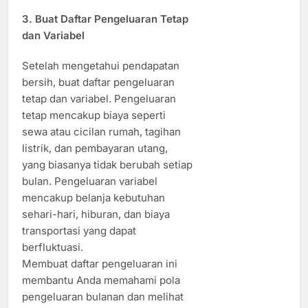
3. Buat Daftar Pengeluaran Tetap
dan Variabel
Setelah mengetahui pendapatan
bersih, buat daftar pengeluaran
tetap dan variabel. Pengeluaran
tetap mencakup biaya seperti
sewa atau cicilan rumah, tagihan
listrik, dan pembayaran utang,
yang biasanya tidak berubah setiap
bulan. Pengeluaran variabel
mencakup belanja kebutuhan
sehari-hari, hiburan, dan biaya
transportasi yang dapat
berfluktuasi.
Membuat daftar pengeluaran ini
membantu Anda memahami pola
pengeluaran bulanan dan melihat