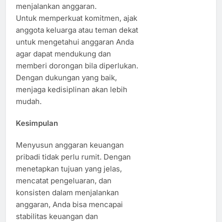
menjalankan anggaran.
Untuk memperkuat komitmen, ajak
anggota keluarga atau teman dekat
untuk mengetahui anggaran Anda
agar dapat mendukung dan
memberi dorongan bila diperlukan.
Dengan dukungan yang baik,
menjaga kedisiplinan akan lebih
mudah.
Kesimpulan
Menyusun anggaran keuangan
pribadi tidak perlu rumit. Dengan
menetapkan tujuan yang jelas,
mencatat pengeluaran, dan
konsisten dalam menjalankan
anggaran, Anda bisa mencapai
stabilitas keuangan dan