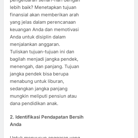
lebih baik? Menetapkan tujuan
finansial akan memberikan arah
yang jelas dalam perencanaan
keuangan Anda dan memotivasi
Anda untuk disiplin dalam
menjalankan anggaran.
Tuliskan tujuan-tujuan ini dan
bagilah menjadi jangka pendek,
menengah, dan panjang. Tujuan
jangka pendek bisa berupa
menabung untuk liburan,
sedangkan jangka panjang
mungkin meliputi pensiun atau
dana pendidikan anak.
2. Identifikasi Pendapatan Bersih
Anda
Untuk menyusun anggaran yang