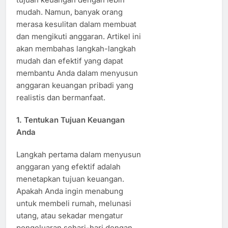
mudah. Namun, banyak orang
merasa kesulitan dalam membuat
dan mengikuti anggaran. Artikel ini
akan membahas langkah-langkah
mudah dan efektif yang dapat
membantu Anda dalam menyusun
anggaran keuangan pribadi yang
realistis dan bermanfaat.
1. Tentukan Tujuan Keuangan
Anda
Langkah pertama dalam menyusun
anggaran yang efektif adalah
menetapkan tujuan keuangan.
Apakah Anda ingin menabung
untuk membeli rumah, melunasi
utang, atau sekadar mengatur
pengeluaran sehari-hari dengan