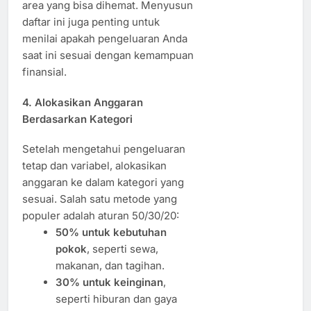
area yang bisa dihemat. Menyusun
daftar ini juga penting untuk
menilai apakah pengeluaran Anda
saat ini sesuai dengan kemampuan
finansial.
4. Alokasikan Anggaran
Berdasarkan Kategori
Setelah mengetahui pengeluaran
tetap dan variabel, alokasikan
anggaran ke dalam kategori yang
sesuai. Salah satu metode yang
populer adalah aturan 50/30/20:
50% untuk kebutuhan
pokok
, seperti sewa,
makanan, dan tagihan.
30% untuk keinginan
,
seperti hiburan dan gaya