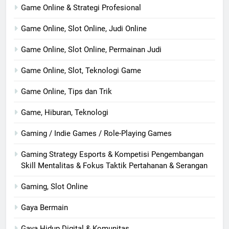
Game Online & Strategi Profesional
Game Online, Slot Online, Judi Online
Game Online, Slot Online, Permainan Judi
Game Online, Slot, Teknologi Game
Game Online, Tips dan Trik
Game, Hiburan, Teknologi
Gaming / Indie Games / Role-Playing Games
Gaming Strategy Esports & Kompetisi Pengembangan
Skill Mentalitas & Fokus Taktik Pertahanan & Serangan
Gaming, Slot Online
Gaya Bermain
Gaya Hidup Digital & Komunitas