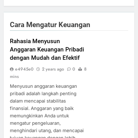
Cara Mengatur Keuangan
Rahasia Menyusun
Anggaran Keuangan Pribadi
dengan Mudah dan Efektif
e4945e0
2 years ago
0
8
mins
Menyusun anggaran keuangan
pribadi adalah langkah penting
dalam mencapai stabilitas
finansial. Anggaran yang baik
memungkinkan Anda untuk
mengatur pengeluaran,
menghindari utang, dan mencapai
tujuan keuangan dengan lebih