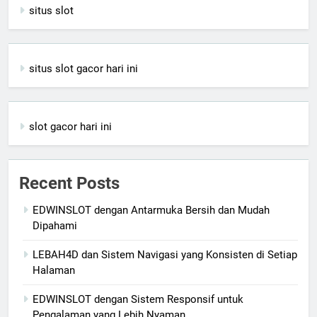
situs slot
situs slot gacor hari ini
slot gacor hari ini
Recent Posts
EDWINSLOT dengan Antarmuka Bersih dan Mudah
Dipahami
LEBAH4D dan Sistem Navigasi yang Konsisten di Setiap
Halaman
EDWINSLOT dengan Sistem Responsif untuk
Pengalaman yang Lebih Nyaman