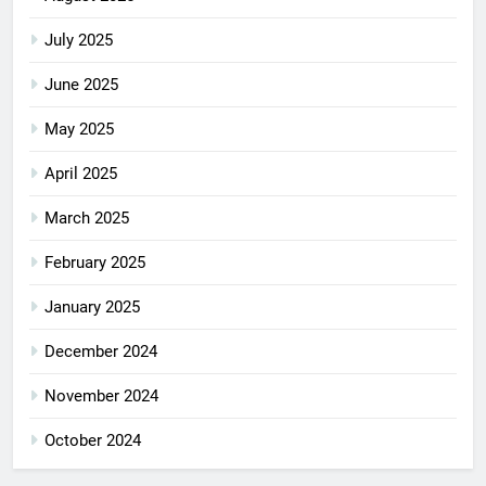
July 2025
June 2025
May 2025
April 2025
March 2025
February 2025
January 2025
December 2024
November 2024
October 2024