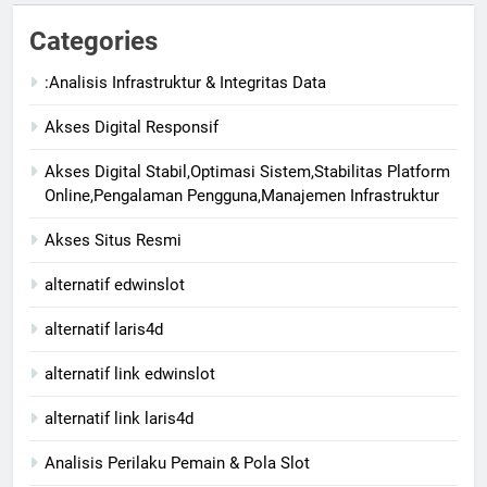
Categories
:Analisis Infrastruktur & Integritas Data
Akses Digital Responsif
Akses Digital Stabil,Optimasi Sistem,Stabilitas Platform
Online,Pengalaman Pengguna,Manajemen Infrastruktur
Akses Situs Resmi
alternatif edwinslot
alternatif laris4d
alternatif link edwinslot
alternatif link laris4d
Analisis Perilaku Pemain & Pola Slot