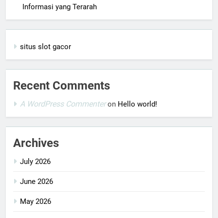
Informasi yang Terarah
situs slot gacor
Recent Comments
A WordPress Commenter
on
Hello world!
Archives
July 2026
June 2026
May 2026