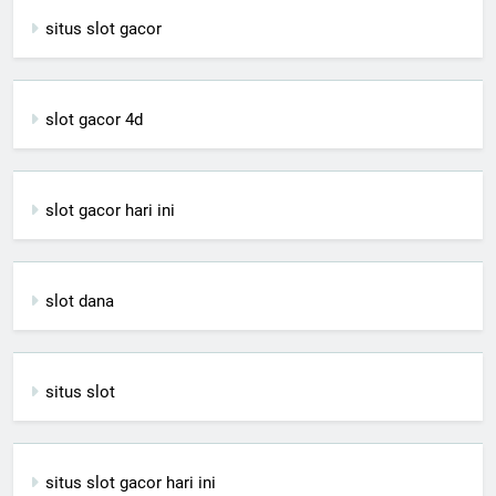
situs slot gacor
slot gacor 4d
slot gacor hari ini
slot dana
situs slot
situs slot gacor hari ini