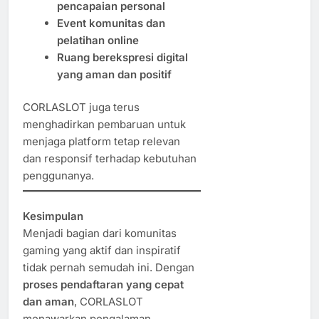
pencapaian personal
Event komunitas dan
pelatihan online
Ruang berekspresi digital
yang aman dan positif
CORLASLOT juga terus
menghadirkan pembaruan untuk
menjaga platform tetap relevan
dan responsif terhadap kebutuhan
penggunanya.
Kesimpulan
Menjadi bagian dari komunitas
gaming yang aktif dan inspiratif
tidak pernah semudah ini. Dengan
proses pendaftaran yang cepat
dan aman
, CORLASLOT
menawarkan pengalaman