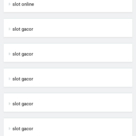
slot online
slot gacor
slot gacor
slot gacor
slot gacor
slot gacor