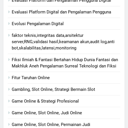
Evaluasi Platform dan Pengalaman Pengguna Digital
Evaluasi Platform Digital dan Pengalaman Pengguna
Evolusi Pengalaman Digital
faktor teknis,integritas data,arsitektur
server,RNG,validasi hasil,keamanan akun,audit log,anti
bot,skalabilitas,latensi,monitoring
Fiksi Ilmiah & Fantasi Bertahan Hidup Dunia Fantasi dan
Makhluk Aneh Pengalaman Surreal Teknologi dan Fiksi
Fitur Taruhan Online
Gambling, Slot Online, Strategi Bermain Slot
Game Online & Strategi Profesional
Game Online, Slot Online, Judi Online
Game Online, Slot Online, Permainan Judi