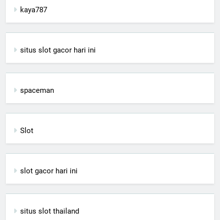
kaya787
situs slot gacor hari ini
spaceman
Slot
slot gacor hari ini
situs slot thailand