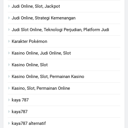
Judi Online, Slot, Jackpot
Judi Online, Strategi Kemenangan
Judi Slot Online, Teknologi Perjudian, Platform Judi
Karakter Pokémon
Kasino Online, Judi Online, Slot
Kasino Online, Slot
Kasino Online, Slot, Permainan Kasino
Kasino, Slot, Permainan Online
kaya 787
kaya787
kaya787 alternatif