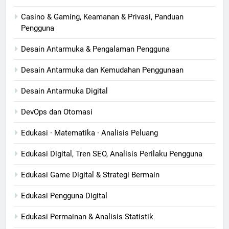
Casino & Gaming, Keamanan & Privasi, Panduan
Pengguna
Desain Antarmuka & Pengalaman Pengguna
Desain Antarmuka dan Kemudahan Penggunaan
Desain Antarmuka Digital
DevOps dan Otomasi
Edukasi · Matematika · Analisis Peluang
Edukasi Digital, Tren SEO, Analisis Perilaku Pengguna
Edukasi Game Digital & Strategi Bermain
Edukasi Pengguna Digital
Edukasi Permainan & Analisis Statistik