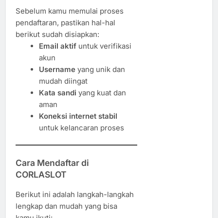
Sebelum kamu memulai proses
pendaftaran, pastikan hal-hal
berikut sudah disiapkan:
Email aktif
untuk verifikasi
akun
Username
yang unik dan
mudah diingat
Kata sandi
yang kuat dan
aman
Koneksi internet stabil
untuk kelancaran proses
Cara Mendaftar di
CORLASLOT
Berikut ini adalah langkah-langkah
lengkap dan mudah yang bisa
kamu ikuti: