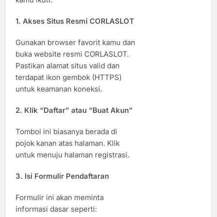
1. Akses Situs Resmi CORLASLOT
Gunakan browser favorit kamu dan
buka website resmi CORLASLOT.
Pastikan alamat situs valid dan
terdapat ikon gembok (HTTPS)
untuk keamanan koneksi.
2. Klik “Daftar” atau “Buat Akun”
Tombol ini biasanya berada di
pojok kanan atas halaman. Klik
untuk menuju halaman registrasi.
3. Isi Formulir Pendaftaran
Formulir ini akan meminta
informasi dasar seperti: