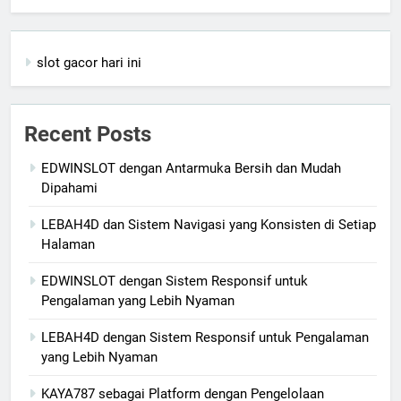
slot gacor hari ini
Recent Posts
EDWINSLOT dengan Antarmuka Bersih dan Mudah
Dipahami
LEBAH4D dan Sistem Navigasi yang Konsisten di Setiap
Halaman
EDWINSLOT dengan Sistem Responsif untuk
Pengalaman yang Lebih Nyaman
LEBAH4D dengan Sistem Responsif untuk Pengalaman
yang Lebih Nyaman
KAYA787 sebagai Platform dengan Pengelolaan