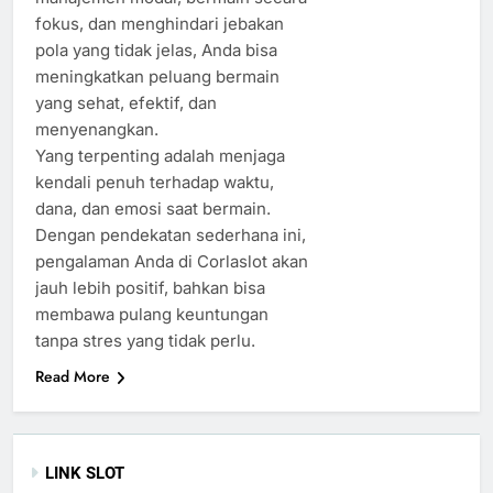
fokus, dan menghindari jebakan
pola yang tidak jelas, Anda bisa
meningkatkan peluang bermain
yang sehat, efektif, dan
menyenangkan.
Yang terpenting adalah menjaga
kendali penuh terhadap waktu,
dana, dan emosi saat bermain.
Dengan pendekatan sederhana ini,
pengalaman Anda di Corlaslot akan
jauh lebih positif, bahkan bisa
membawa pulang keuntungan
tanpa stres yang tidak perlu.
Read More
LINK SLOT