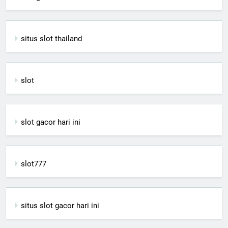
situs slot thailand
slot
slot gacor hari ini
slot777
situs slot gacor hari ini