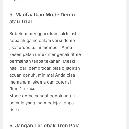
5.
Manfaatkan Mode Demo
atau Trial
Sebelum menggunakan saldo asli,
cobalah game dalam versi demo
jika tersedia. Ini memberi Anda
kesempatan untuk mengenali ritme
permainan tanpa tekanan. Meski
hasil dari demo tidak bisa dijadikan
acuan penuh, minimal Anda bisa
memahami skema dan potensi
fitur-fiturnya.
Mode demo sangat cocok untuk
pemula yang ingin belajar tanpa
risiko.
6.
Jangan Terjebak Tren Pola