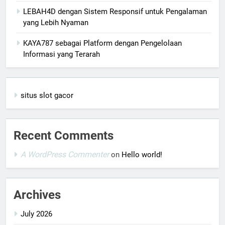
LEBAH4D dengan Sistem Responsif untuk Pengalaman
yang Lebih Nyaman
KAYA787 sebagai Platform dengan Pengelolaan
Informasi yang Terarah
situs slot gacor
Recent Comments
A WordPress Commenter
on
Hello world!
Archives
July 2026