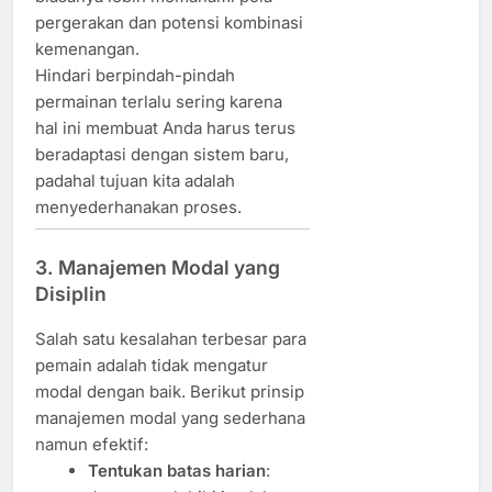
pergerakan dan potensi kombinasi
kemenangan.
Hindari berpindah-pindah
permainan terlalu sering karena
hal ini membuat Anda harus terus
beradaptasi dengan sistem baru,
padahal tujuan kita adalah
menyederhanakan proses.
3.
Manajemen Modal yang
Disiplin
Salah satu kesalahan terbesar para
pemain adalah tidak mengatur
modal dengan baik. Berikut prinsip
manajemen modal yang sederhana
namun efektif:
Tentukan batas harian
: