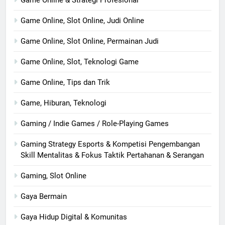
Game Online & Strategi Profesional
Game Online, Slot Online, Judi Online
Game Online, Slot Online, Permainan Judi
Game Online, Slot, Teknologi Game
Game Online, Tips dan Trik
Game, Hiburan, Teknologi
Gaming / Indie Games / Role-Playing Games
Gaming Strategy Esports & Kompetisi Pengembangan
Skill Mentalitas & Fokus Taktik Pertahanan & Serangan
Gaming, Slot Online
Gaya Bermain
Gaya Hidup Digital & Komunitas