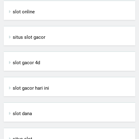
slot online
situs slot gacor
slot gacor 4d
slot gacor hari ini
slot dana