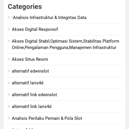
Categories
:Analisis Infrastruktur & Integritas Data
Akses Digital Responsif
Akses Digital Stabil,Optimasi Sistem,Stabilitas Platform
Online,Pengalaman Pengguna,Manajemen Infrastruktur
Akses Situs Resmi
alternatif edwinslot
alternatif laris4d
alternatif link edwinslot
alternatif link laris4d
Analisis Perilaku Pemain & Pola Slot