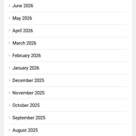
June 2026
May 2026
April 2026
March 2026
February 2026
January 2026
December 2025
November 2025
October 2025
September 2025
August 2025