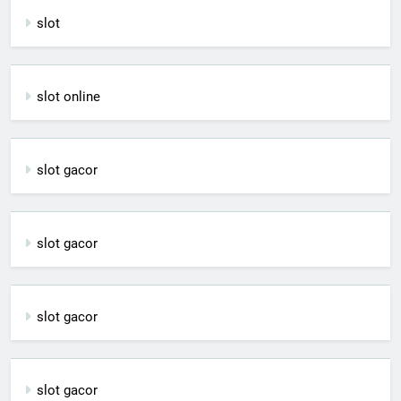
slot
slot online
slot gacor
slot gacor
slot gacor
slot gacor