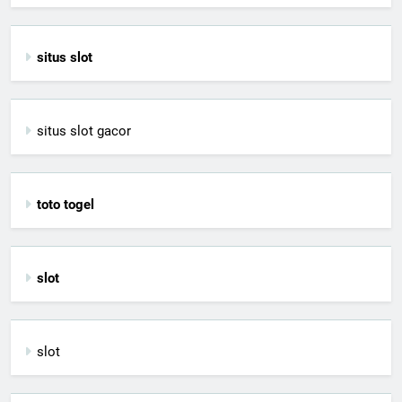
situs slot
situs slot gacor
toto togel
slot
slot