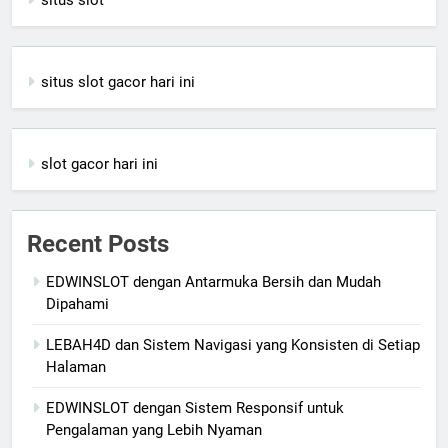
situs slot
situs slot gacor hari ini
slot gacor hari ini
Recent Posts
EDWINSLOT dengan Antarmuka Bersih dan Mudah
Dipahami
LEBAH4D dan Sistem Navigasi yang Konsisten di Setiap
Halaman
EDWINSLOT dengan Sistem Responsif untuk
Pengalaman yang Lebih Nyaman