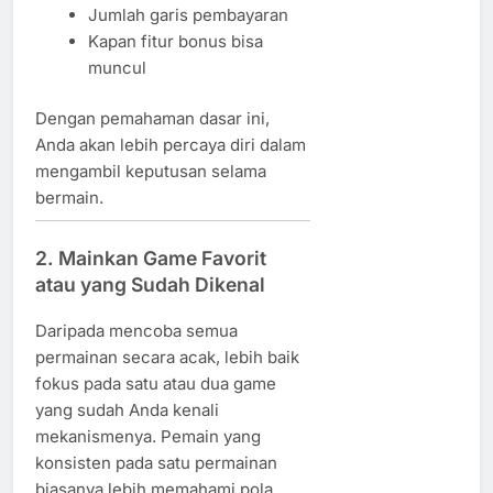
Jumlah garis pembayaran
Kapan fitur bonus bisa
muncul
Dengan pemahaman dasar ini,
Anda akan lebih percaya diri dalam
mengambil keputusan selama
bermain.
2.
Mainkan Game Favorit
atau yang Sudah Dikenal
Daripada mencoba semua
permainan secara acak, lebih baik
fokus pada satu atau dua game
yang sudah Anda kenali
mekanismenya. Pemain yang
konsisten pada satu permainan
biasanya lebih memahami pola