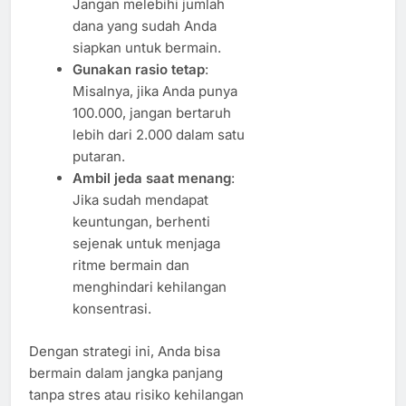
Jangan melebihi jumlah
dana yang sudah Anda
siapkan untuk bermain.
Gunakan rasio tetap
:
Misalnya, jika Anda punya
100.000, jangan bertaruh
lebih dari 2.000 dalam satu
putaran.
Ambil jeda saat menang
:
Jika sudah mendapat
keuntungan, berhenti
sejenak untuk menjaga
ritme bermain dan
menghindari kehilangan
konsentrasi.
Dengan strategi ini, Anda bisa
bermain dalam jangka panjang
tanpa stres atau risiko kehilangan