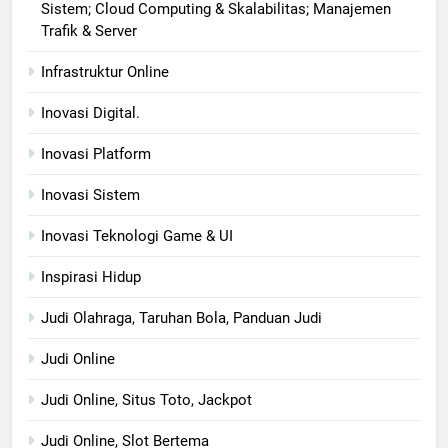
Sistem; Cloud Computing & Skalabilitas; Manajemen
Trafik & Server
Infrastruktur Online
Inovasi Digital.
Inovasi Platform
Inovasi Sistem
Inovasi Teknologi Game & UI
Inspirasi Hidup
Judi Olahraga, Taruhan Bola, Panduan Judi
Judi Online
Judi Online, Situs Toto, Jackpot
Judi Online, Slot Bertema