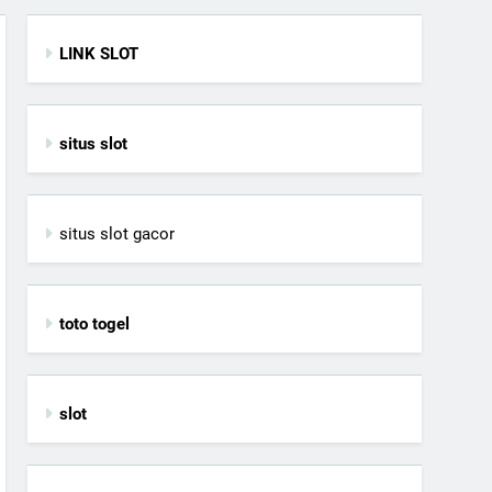
LINK SLOT
situs slot
situs slot gacor
toto togel
slot