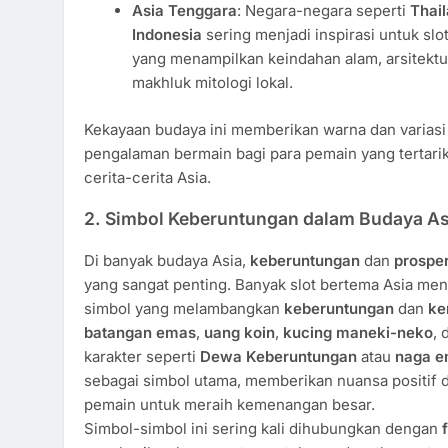
Asia Tenggara
: Negara-negara seperti
Thai
Indonesia
sering menjadi inspirasi untuk slo
yang menampilkan keindahan alam, arsitektur 
makhluk mitologi lokal.
Kekayaan budaya ini memberikan warna dan varias
pengalaman bermain bagi para pemain yang tertarik
cerita-cerita Asia.
2.
Simbol Keberuntungan dalam Budaya As
Di banyak budaya Asia,
keberuntungan
dan
prosper
yang sangat penting. Banyak slot bertema Asia me
simbol yang melambangkan
keberuntungan
dan
ke
batangan emas
,
uang koin
,
kucing maneki-neko
,
karakter seperti
Dewa Keberuntungan
atau
naga 
sebagai simbol utama, memberikan nuansa positif 
pemain untuk meraih kemenangan besar.
Simbol-simbol ini sering kali dihubungkan dengan