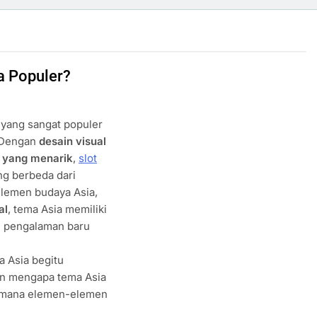
a Populer?
i yang sangat populer
. Dengan
desain visual
s yang menarik
,
slot
g berbeda dari
 elemen budaya Asia,
al
, tema Asia memiliki
ri pengalaman baru
 Asia begitu
an mengapa tema Asia
gaimana elemen-elemen