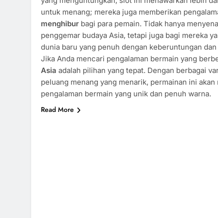
yang menguntungkan, slot ini menawarkan lebih da
untuk menang; mereka juga memberikan pengala
menghibur
bagi para pemain. Tidak hanya menyen
penggemar budaya Asia, tetapi juga bagi mereka ya
dunia baru yang penuh dengan keberuntungan dan 
Jika Anda mencari pengalaman bermain yang berb
Asia
adalah pilihan yang tepat. Dengan berbagai va
peluang menang yang menarik, permainan ini aka
pengalaman bermain yang unik dan penuh warna.
Read More