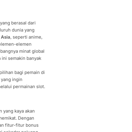
yang berasal dari
eluruh dunia yang
 Asia
, seperti anime,
 elemen-elemen
mbangnya minat global
 ini semakin banyak
pilihan bagi pemain di
yang ingin
lalui permainan slot.
n yang kaya akan
memikat. Dengan
n fitur-fitur bonus