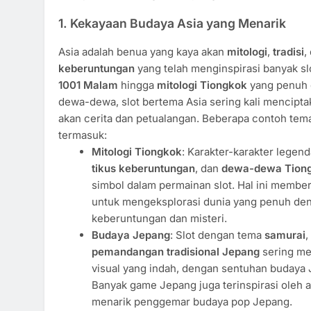
1.
Kekayaan Budaya Asia yang Menarik
Asia adalah benua yang kaya akan
mitologi
,
tradisi
,
keberuntungan
yang telah menginspirasi banyak slo
1001 Malam
hingga
mitologi Tiongkok
yang penuh 
dewa-dewa, slot bertema Asia sering kali mencipta
akan cerita dan petualangan. Beberapa contoh tem
termasuk:
Mitologi Tiongkok
: Karakter-karakter legend
tikus keberuntungan
, dan
dewa-dewa Tion
simbol dalam permainan slot. Hal ini membe
untuk mengeksplorasi dunia yang penuh de
keberuntungan dan misteri.
Budaya Jepang
: Slot dengan tema
samurai
,
pemandangan tradisional Jepang
sering me
visual yang indah, dengan sentuhan budaya 
Banyak game Jepang juga terinspirasi oleh 
menarik penggemar budaya pop Jepang.