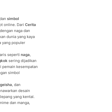
 dan
simbol
t online. Dari
Cerita
dengan naga dan
kan dunia yang kaya
a yang populer
aris seperti
naga
,
gkok
sering dijadikan
ri pemain kesempatan
ngan simbol
geisha
, dan
nawarkan desain
Jepang yang kental.
anime dan manga,