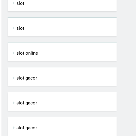
slot
slot
slot online
slot gacor
slot gacor
slot gacor