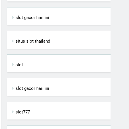
slot gacor hari ini
situs slot thailand
slot
slot gacor hari ini
slot777