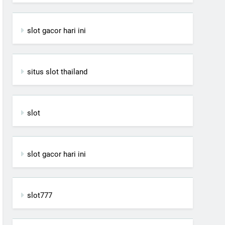
slot gacor hari ini
situs slot thailand
slot
slot gacor hari ini
slot777