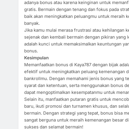
adanya bonus atau karena keinginan untuk memanf
gratis. Bermain dengan tenang dan fokus pada stra
baik akan meningkatkan peluangmu untuk meraih 
banyak.
Jika kamu mulai merasa frustrasi atau kehilangan ke
sejenak dan kembali bermain dengan pikiran yang leb
adalah kunci untuk memaksimalkan keuntungan yan
bonus.
Kesimpulan
Memanfaatkan bonus di Kaya787 dengan bijak adal
efektif untuk meningkatkan peluang kemenangan
bankrollmu. Dengan memahami jenis bonus yang t
syarat dan ketentuan, serta menggunakan bonus de
dapat mengoptimalkan kesempatanmu untuk menan
Selain itu, manfaatkan putaran gratis untuk menco
baru, ikuti promosi dan turnamen khusus, dan selal
bermain. Dengan strategi yang tepat, bonus bisa me
sangat berguna untuk meraih kemenangan besar d
sukses dan selamat bermain!