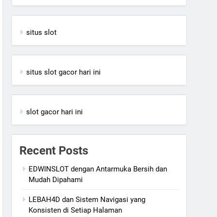
situs slot
situs slot gacor hari ini
slot gacor hari ini
Recent Posts
EDWINSLOT dengan Antarmuka Bersih dan
Mudah Dipahami
LEBAH4D dan Sistem Navigasi yang
Konsisten di Setiap Halaman