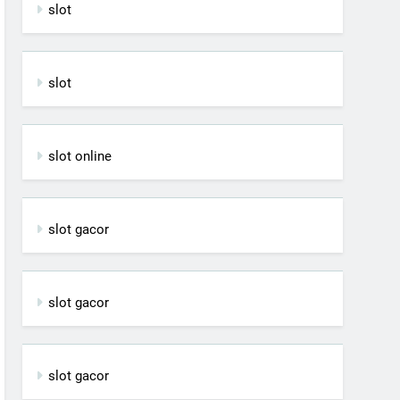
slot
slot
slot online
slot gacor
slot gacor
slot gacor