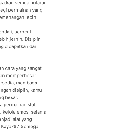
aatkan semua putaran
tegi permainan yang
kemenangan lebih
ndali, berhenti
ih jernih. Disiplin
g didapatkan dari
ah cara yang sangat
 dan memperbesar
ersedia, membaca
ngan disiplin, kamu
g besar.
ba permainan slot
u kelola emosi selama
njadi alat yang
i Kaya787. Semoga