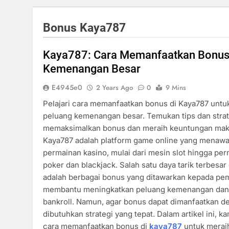
Bonus Kaya787
Kaya787: Cara Memanfaatkan Bonus
Kemenangan Besar
E4945e0
2 Years Ago
0
9 Mins
Pelajari cara memanfaatkan bonus di Kaya787 unt
peluang kemenangan besar. Temukan tips dan strat
memaksimalkan bonus dan meraih keuntungan mak
Kaya787 adalah platform game online yang menawa
permainan kasino, mulai dari mesin slot hingga per
poker dan blackjack. Salah satu daya tarik terbesar 
adalah berbagai bonus yang ditawarkan kepada pem
membantu meningkatkan peluang kemenangan da
bankroll. Namun, agar bonus dapat dimanfaatkan d
dibutuhkan strategi yang tepat. Dalam artikel ini,
cara memanfaatkan bonus di
kaya787
untuk merai