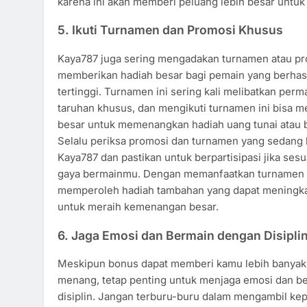
karena ini akan memberi peluang lebih besar untu
5.
Ikuti Turnamen dan Promosi Khusus
Kaya787 juga sering mengadakan turnamen atau p
memberikan hadiah besar bagi pemain yang berhasi
tertinggi. Turnamen ini sering kali melibatkan perm
taruhan khusus, dan mengikuti turnamen ini bisa 
besar untuk memenangkan hadiah uang tunai atau 
Selalu periksa promosi dan turnamen yang sedang 
Kaya787 dan pastikan untuk berpartisipasi jika ses
gaya bermainmu. Dengan memanfaatkan turnamen i
memperoleh hadiah tambahan yang dapat meningk
untuk meraih kemenangan besar.
6.
Jaga Emosi dan Bermain dengan Disipli
Meskipun bonus dapat memberi kamu lebih banyak
menang, tetap penting untuk menjaga emosi dan b
disiplin. Jangan terburu-buru dalam mengambil ke