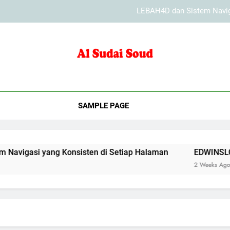
LEBAH4D dan Sistem Navig
EDWINSLOT dengan Sistem Responsif 
LEBAH4D dengan Sistem Responsif 
Sudai Soud
EDWINSLOT dengan A
roma Elegan Dari Parfum Dan Minyak Wangi Al Sudais Oud. K
LEBAH4D dan Sistem Navig
SAMPLE PAGE
EDWINSLOT dengan Sistem Responsif 
LEBAH4D dengan Sistem Responsif 
ang Konsisten di Setiap Halaman
EDWINSLOT dengan Si
2 Weeks Ago