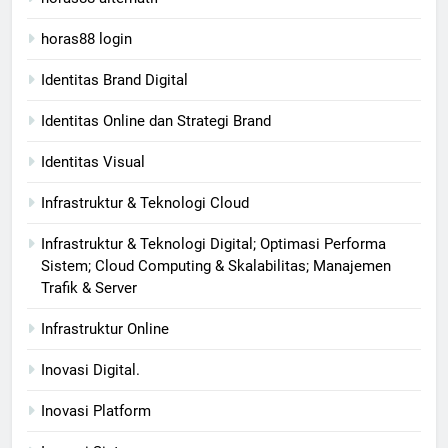
horas88 login
Identitas Brand Digital
Identitas Online dan Strategi Brand
Identitas Visual
Infrastruktur & Teknologi Cloud
Infrastruktur & Teknologi Digital; Optimasi Performa
Sistem; Cloud Computing & Skalabilitas; Manajemen
Trafik & Server
Infrastruktur Online
Inovasi Digital.
Inovasi Platform