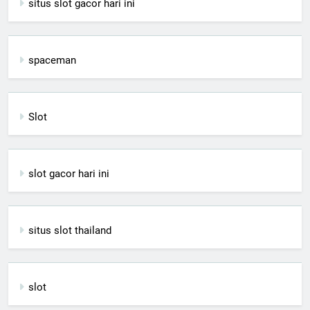
situs slot gacor hari ini
spaceman
Slot
slot gacor hari ini
situs slot thailand
slot