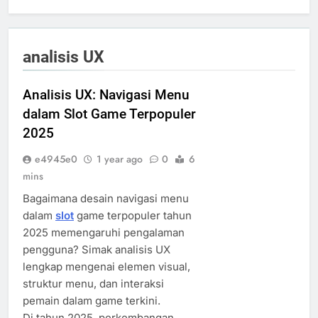
analisis UX
Analisis UX: Navigasi Menu
dalam Slot Game Terpopuler
2025
e4945e0
1 year ago
0
6
mins
Bagaimana desain navigasi menu
dalam
slot
game terpopuler tahun
2025 memengaruhi pengalaman
pengguna? Simak analisis UX
lengkap mengenai elemen visual,
struktur menu, dan interaksi
pemain dalam game terkini.
Di tahun 2025, perkembangan