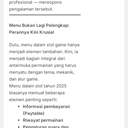
profesional — merespons
pengalaman tersebut.
Menu Bukan Lagi Pelengkap:
Perannya Kini Krusial
Dulu, menu dalam slot game hanya
menjadi elemen tambahan. Kini, ia
menjadi bagian integral dari
antarmuka permainan yang harus
menyatu dengan tema, mekanik,
dan alur game.
Menu dalam slot tahun 2025
biasanya memuat beberapa
elemen penting seperti:
Informasi pembayaran
(Paytable)
Riwayat permainan
Pengaturan suara dan