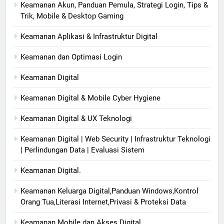
Keamanan Akun, Panduan Pemula, Strategi Login, Tips &
Trik, Mobile & Desktop Gaming
Keamanan Aplikasi & Infrastruktur Digital
Keamanan dan Optimasi Login
Keamanan Digital
Keamanan Digital & Mobile Cyber Hygiene
Keamanan Digital & UX Teknologi
Keamanan Digital | Web Security | Infrastruktur Teknologi
| Perlindungan Data | Evaluasi Sistem
Keamanan Digital.
Keamanan Keluarga Digital,Panduan Windows,Kontrol
Orang Tua,Literasi Internet,Privasi & Proteksi Data
Keamanan Mobile dan Akses Digital