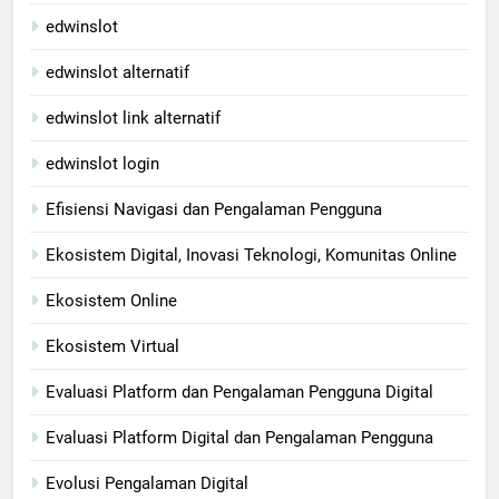
edwinslot
edwinslot alternatif
edwinslot link alternatif
edwinslot login
Efisiensi Navigasi dan Pengalaman Pengguna
Ekosistem Digital, Inovasi Teknologi, Komunitas Online
Ekosistem Online
Ekosistem Virtual
Evaluasi Platform dan Pengalaman Pengguna Digital
Evaluasi Platform Digital dan Pengalaman Pengguna
Evolusi Pengalaman Digital