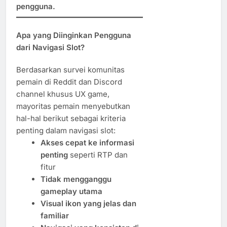
pengguna.
Apa yang Diinginkan Pengguna
dari Navigasi Slot?
Berdasarkan survei komunitas
pemain di Reddit dan Discord
channel khusus UX game,
mayoritas pemain menyebutkan
hal-hal berikut sebagai kriteria
penting dalam navigasi slot:
Akses cepat ke informasi
penting
seperti RTP dan
fitur
Tidak mengganggu
gameplay utama
Visual ikon yang jelas dan
familiar