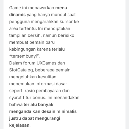
Game ini menawarkan
menu
dinamis
yang hanya muncul saat
pengguna mengarahkan kursor ke
area tertentu. Ini menciptakan
tampilan bersih, namun berisiko
membuat pemain baru
kebingungan karena terlalu
“tersembunyi”.
Dalam forum UXGames dan
SlotCatalog, beberapa pemain
mengeluhkan kesulitan
menemukan informasi dasar
seperti rasio pembayaran dan
syarat fitur bonus. Ini menandakan
bahwa
terlalu banyak
mengandalkan desain minimalis
justru dapat mengurangi
kejelasan
.