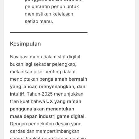
peluncuran penuh untuk
memastikan kejelasan
setiap menu.
Kesimpulan
Navigasi menu dalam slot digital
bukan lagi sekadar pelengkap,
melainkan pilar penting dalam
menciptakan
pengalaman bermain
yang lancar, menyenangkan, dan
intuitif
. Tahun 2025 menunjukkan
tren kuat bahwa
UX yang ramah
pengguna akan menentukan
masa depan industri game digital
.
Dengan pendekatan desain yang
cerdas dan mempertimbangkan
semua tingkat pengalaman pemain,