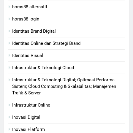
horas88 alternatif
horas88 login
Identitas Brand Digital
Identitas Online dan Strategi Brand
Identitas Visual
Infrastruktur & Teknologi Cloud
Infrastruktur & Teknologi Digital; Optimasi Performa
Sistem; Cloud Computing & Skalabilitas; Manajemen
Trafik & Server
Infrastruktur Online
Inovasi Digital.
Inovasi Platform