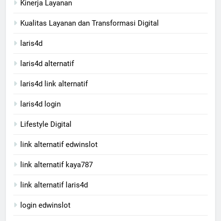
Kinerja Layanan
Kualitas Layanan dan Transformasi Digital
laris4d
laris4d alternatif
laris4d link alternatif
laris4d login
Lifestyle Digital
link alternatif edwinslot
link alternatif kaya787
link alternatif laris4d
login edwinslot