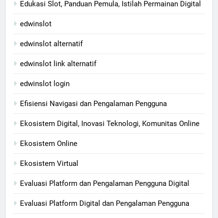
Edukasi Slot, Panduan Pemula, Istilah Permainan Digital
edwinslot
edwinslot alternatif
edwinslot link alternatif
edwinslot login
Efisiensi Navigasi dan Pengalaman Pengguna
Ekosistem Digital, Inovasi Teknologi, Komunitas Online
Ekosistem Online
Ekosistem Virtual
Evaluasi Platform dan Pengalaman Pengguna Digital
Evaluasi Platform Digital dan Pengalaman Pengguna