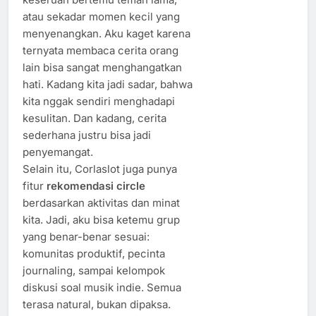
atau sekadar momen kecil yang
menyenangkan. Aku kaget karena
ternyata membaca cerita orang
lain bisa sangat menghangatkan
hati. Kadang kita jadi sadar, bahwa
kita nggak sendiri menghadapi
kesulitan. Dan kadang, cerita
sederhana justru bisa jadi
penyemangat.
Selain itu, Corlaslot juga punya
fitur
rekomendasi circle
berdasarkan aktivitas dan minat
kita. Jadi, aku bisa ketemu grup
yang benar-benar sesuai:
komunitas produktif, pecinta
journaling, sampai kelompok
diskusi soal musik indie. Semua
terasa natural, bukan dipaksa.