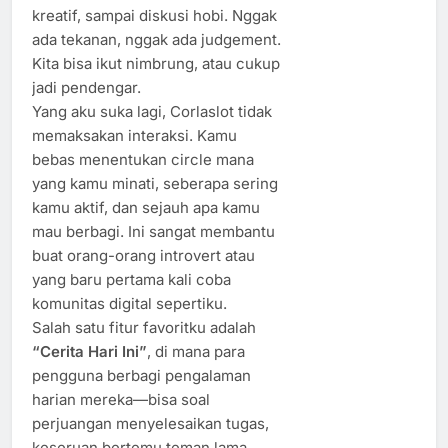
kreatif, sampai diskusi hobi. Nggak
ada tekanan, nggak ada judgement.
Kita bisa ikut nimbrung, atau cukup
jadi pendengar.
Yang aku suka lagi, Corlaslot tidak
memaksakan interaksi. Kamu
bebas menentukan circle mana
yang kamu minati, seberapa sering
kamu aktif, dan sejauh apa kamu
mau berbagi. Ini sangat membantu
buat orang-orang introvert atau
yang baru pertama kali coba
komunitas digital sepertiku.
Salah satu fitur favoritku adalah
“Cerita Hari Ini”
, di mana para
pengguna berbagi pengalaman
harian mereka—bisa soal
perjuangan menyelesaikan tugas,
keseruan bertemu teman lama,