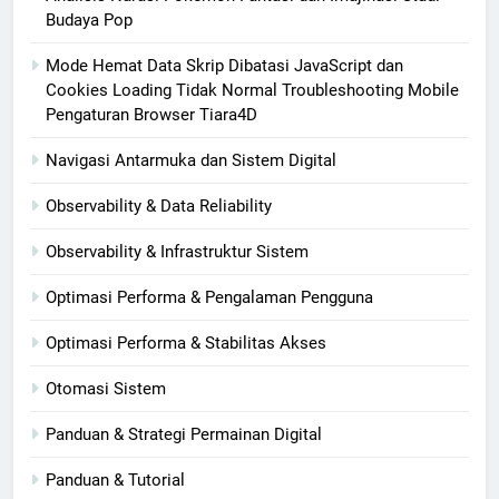
Budaya Pop
Mode Hemat Data Skrip Dibatasi JavaScript dan
Cookies Loading Tidak Normal Troubleshooting Mobile
Pengaturan Browser Tiara4D
Navigasi Antarmuka dan Sistem Digital
Observability & Data Reliability
Observability & Infrastruktur Sistem
Optimasi Performa & Pengalaman Pengguna
Optimasi Performa & Stabilitas Akses
Otomasi Sistem
Panduan & Strategi Permainan Digital
Panduan & Tutorial