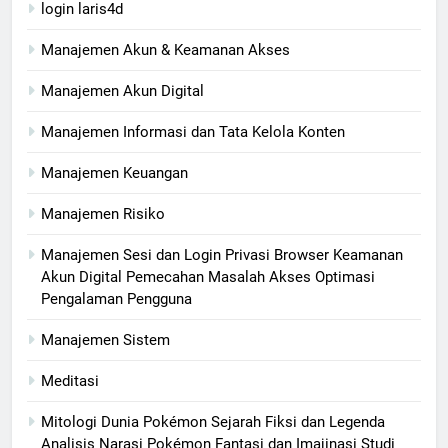
login laris4d
Manajemen Akun & Keamanan Akses
Manajemen Akun Digital
Manajemen Informasi dan Tata Kelola Konten
Manajemen Keuangan
Manajemen Risiko
Manajemen Sesi dan Login Privasi Browser Keamanan
Akun Digital Pemecahan Masalah Akses Optimasi
Pengalaman Pengguna
Manajemen Sistem
Meditasi
Mitologi Dunia Pokémon Sejarah Fiksi dan Legenda
Analisis Narasi Pokémon Fantasi dan Imajinasi Studi