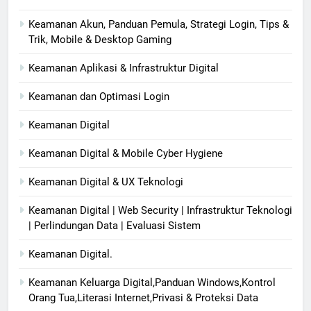
Keamanan Akun, Panduan Pemula, Strategi Login, Tips &
Trik, Mobile & Desktop Gaming
Keamanan Aplikasi & Infrastruktur Digital
Keamanan dan Optimasi Login
Keamanan Digital
Keamanan Digital & Mobile Cyber Hygiene
Keamanan Digital & UX Teknologi
Keamanan Digital | Web Security | Infrastruktur Teknologi
| Perlindungan Data | Evaluasi Sistem
Keamanan Digital.
Keamanan Keluarga Digital,Panduan Windows,Kontrol
Orang Tua,Literasi Internet,Privasi & Proteksi Data