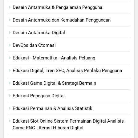
Desain Antarmuka & Pengalaman Pengguna
Desain Antarmuka dan Kemudahan Penggunaan
Desain Antarmuka Digital
DevOps dan Otomasi
Edukasi · Matematika · Analisis Peluang
Edukasi Digital, Tren SEO, Analisis Perilaku Pengguna
Edukasi Game Digital & Strategi Bermain
Edukasi Pengguna Digital
Edukasi Permainan & Analisis Statistik
Edukasi Slot Online Sistem Permainan Digital Analisis
Game RNG Literasi Hiburan Digital