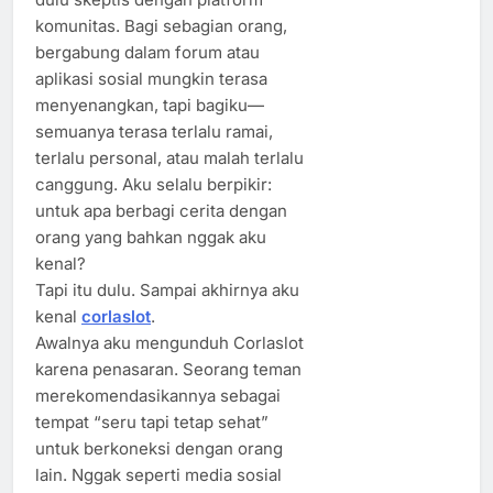
komunitas. Bagi sebagian orang,
bergabung dalam forum atau
aplikasi sosial mungkin terasa
menyenangkan, tapi bagiku—
semuanya terasa terlalu ramai,
terlalu personal, atau malah terlalu
canggung. Aku selalu berpikir:
untuk apa berbagi cerita dengan
orang yang bahkan nggak aku
kenal?
Tapi itu dulu. Sampai akhirnya aku
kenal
corlaslot
.
Awalnya aku mengunduh Corlaslot
karena penasaran. Seorang teman
merekomendasikannya sebagai
tempat “seru tapi tetap sehat”
untuk berkoneksi dengan orang
lain. Nggak seperti media sosial