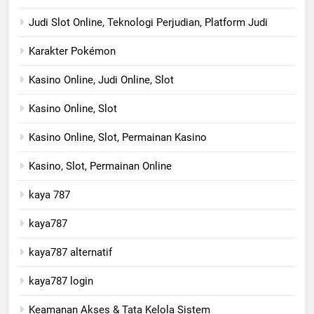
Judi Slot Online, Teknologi Perjudian, Platform Judi
Karakter Pokémon
Kasino Online, Judi Online, Slot
Kasino Online, Slot
Kasino Online, Slot, Permainan Kasino
Kasino, Slot, Permainan Online
kaya 787
kaya787
kaya787 alternatif
kaya787 login
Keamanan Akses & Tata Kelola Sistem