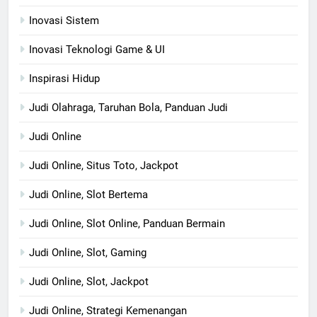
Inovasi Sistem
Inovasi Teknologi Game & UI
Inspirasi Hidup
Judi Olahraga, Taruhan Bola, Panduan Judi
Judi Online
Judi Online, Situs Toto, Jackpot
Judi Online, Slot Bertema
Judi Online, Slot Online, Panduan Bermain
Judi Online, Slot, Gaming
Judi Online, Slot, Jackpot
Judi Online, Strategi Kemenangan