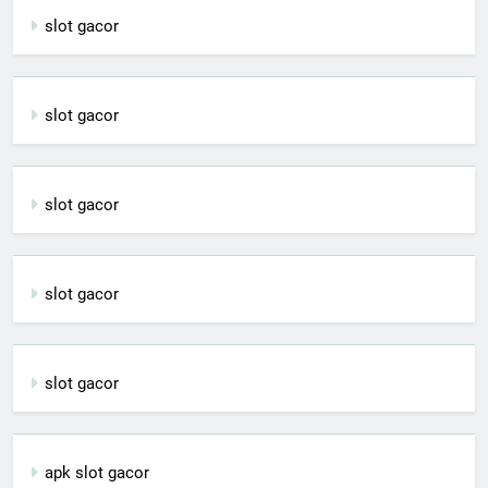
slot gacor
slot gacor
slot gacor
slot gacor
slot gacor
apk slot gacor