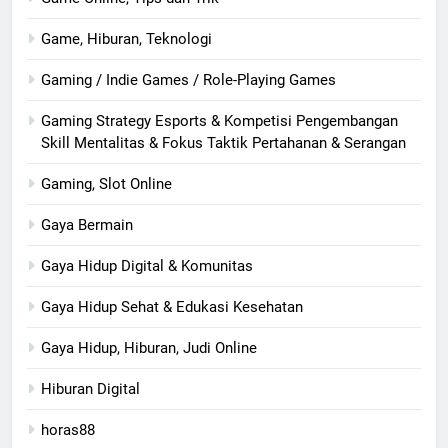
Game, Hiburan, Teknologi
Gaming / Indie Games / Role-Playing Games
Gaming Strategy Esports & Kompetisi Pengembangan
Skill Mentalitas & Fokus Taktik Pertahanan & Serangan
Gaming, Slot Online
Gaya Bermain
Gaya Hidup Digital & Komunitas
Gaya Hidup Sehat & Edukasi Kesehatan
Gaya Hidup, Hiburan, Judi Online
Hiburan Digital
horas88