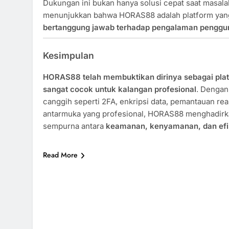
Dukungan ini bukan hanya solusi cepat saat masala
menunjukkan bahwa HORAS88 adalah platform ya
bertanggung jawab terhadap pengalaman penggu
Kesimpulan
HORAS88 telah membuktikan dirinya sebagai plat
sangat cocok untuk kalangan profesional
. Dengan
canggih seperti 2FA, enkripsi data, pemantauan rea
antarmuka yang profesional, HORAS88 menghadir
sempurna antara
keamanan, kenyamanan, dan efi
Read More