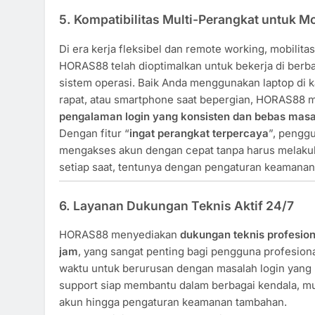
5.
Kompatibilitas Multi-Perangkat untuk Mo
Di era kerja fleksibel dan remote working, mobilit
HORAS88 telah dioptimalkan untuk bekerja di berb
sistem operasi. Baik Anda menggunakan laptop di ka
rapat, atau smartphone saat bepergian, HORAS88 
pengalaman login yang konsisten dan bebas mas
Dengan fitur “
ingat perangkat terpercaya
”, penggu
mengakses akun dengan cepat tanpa harus melakuka
setiap saat, tentunya dengan pengaturan keamanan 
6.
Layanan Dukungan Teknis Aktif 24/7
HORAS88 menyediakan
dukungan teknis profesion
jam
, yang sangat penting bagi pengguna profesiona
waktu untuk berurusan dengan masalah login yang b
support siap membantu dalam berbagai kendala, mu
akun hingga pengaturan keamanan tambahan.