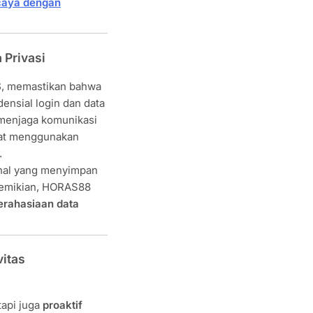
rcaya dengan
 Privasi
S
, memastikan bahwa
densial login dan data
 menjaga komunikasi
aat menggunakan
.
onal yang menyimpan
 demikian, HORAS88
rahasiaan data
itas
tapi juga
proaktif