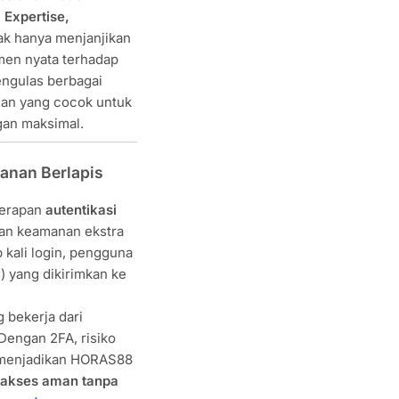
 Expertise,
ak hanya menjanjikan
men nyata terhadap
engulas berbagai
an yang cocok untuk
gan maksimal.
manan Berlapis
nerapan
autentikasi
san keamanan ekstra
 kali login, pengguna
yang dikirimkan ke
g bekerja dari
Dengan 2FA, risiko
, menjadikan HORAS88
akses aman tanpa