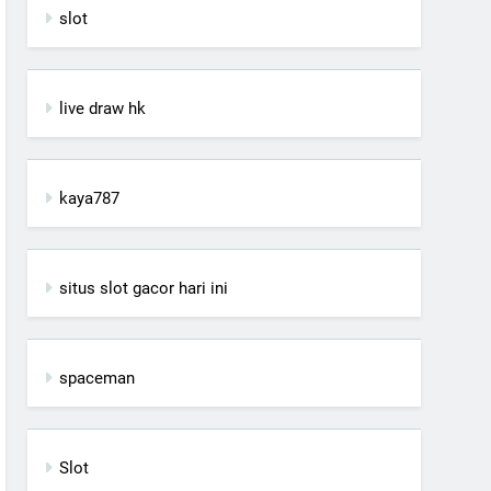
slot
live draw hk
kaya787
situs slot gacor hari ini
spaceman
Slot