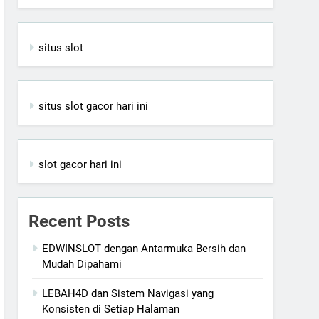
situs slot
situs slot gacor hari ini
slot gacor hari ini
Recent Posts
EDWINSLOT dengan Antarmuka Bersih dan
Mudah Dipahami
LEBAH4D dan Sistem Navigasi yang
Konsisten di Setiap Halaman