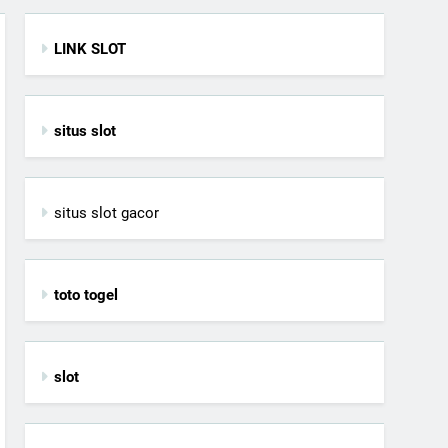
LINK SLOT
situs slot
situs slot gacor
toto togel
slot