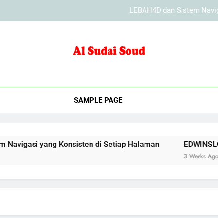
LEBAH4D dan Sistem Navig
EDWINSLOT dengan Sistem Responsif 
LEBAH4D dengan Sistem Responsif 
Sudai Soud
EDWINSLOT dengan A
roma Elegan Dari Parfum Dan Minyak Wangi Al Sudais Oud. K
LEBAH4D dan Sistem Navig
SAMPLE PAGE
EDWINSLOT dengan Sistem Responsif 
LEBAH4D dengan Sistem Responsif 
ang Konsisten di Setiap Halaman
EDWINSLOT dengan Si
3 Weeks Ago