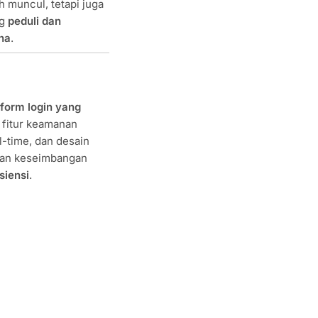
h muncul, tetapi juga
ng
peduli dan
na
.
form login yang
 fitur keamanan
l-time, dan desain
kan keseimbangan
siensi
.