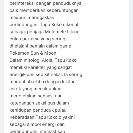
berinteraksi dengan penduduknya,
baik memberikan keberuntungan
maupun menegakkan
perlindungan. Tapu Koko dikenal
sebagai penjaga Melemele Island,
pulau pertama yang sering
dijelajahi pemain dalam game
Pokémon Sun & Moon.
Dalam mitologi Alola, Tapu Koko
memiliki karakter yang sangat
energik dan sedikit nakal. Ia sering
muncul tiba-tiba dengan kilatan
listrik yang menakjubkan,
menciptakan sensasi dan
ketegangan sekaligus dalam
kehidupan penduduk pulau.
Keberadaan Tapu Koko diyakini
sebagai simbol energi dan
perlindungan, memastikan