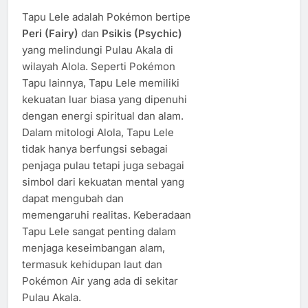
Tapu Lele adalah Pokémon bertipe
Peri (Fairy)
dan
Psikis (Psychic)
yang melindungi Pulau Akala di
wilayah Alola. Seperti Pokémon
Tapu lainnya, Tapu Lele memiliki
kekuatan luar biasa yang dipenuhi
dengan energi spiritual dan alam.
Dalam mitologi Alola, Tapu Lele
tidak hanya berfungsi sebagai
penjaga pulau tetapi juga sebagai
simbol dari kekuatan mental yang
dapat mengubah dan
memengaruhi realitas. Keberadaan
Tapu Lele sangat penting dalam
menjaga keseimbangan alam,
termasuk kehidupan laut dan
Pokémon Air yang ada di sekitar
Pulau Akala.