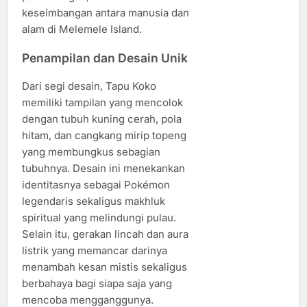
keseimbangan antara manusia dan
alam di Melemele Island.
Penampilan dan Desain Unik
Dari segi desain, Tapu Koko
memiliki tampilan yang mencolok
dengan tubuh kuning cerah, pola
hitam, dan cangkang mirip topeng
yang membungkus sebagian
tubuhnya. Desain ini menekankan
identitasnya sebagai Pokémon
legendaris sekaligus makhluk
spiritual yang melindungi pulau.
Selain itu, gerakan lincah dan aura
listrik yang memancar darinya
menambah kesan mistis sekaligus
berbahaya bagi siapa saja yang
mencoba mengganggunya.