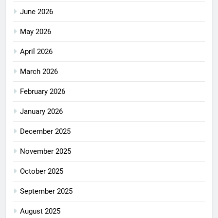
June 2026
May 2026
April 2026
March 2026
February 2026
January 2026
December 2025
November 2025
October 2025
September 2025
August 2025