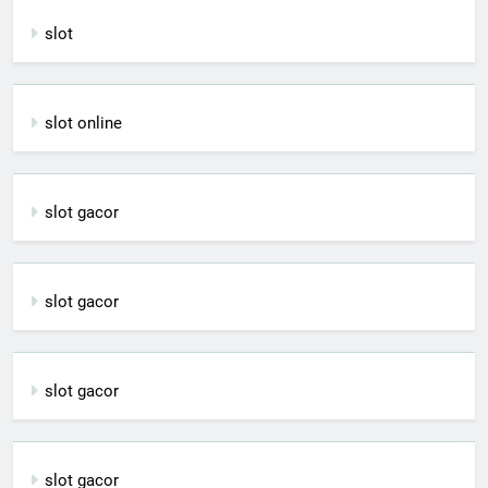
slot
slot online
slot gacor
slot gacor
slot gacor
slot gacor