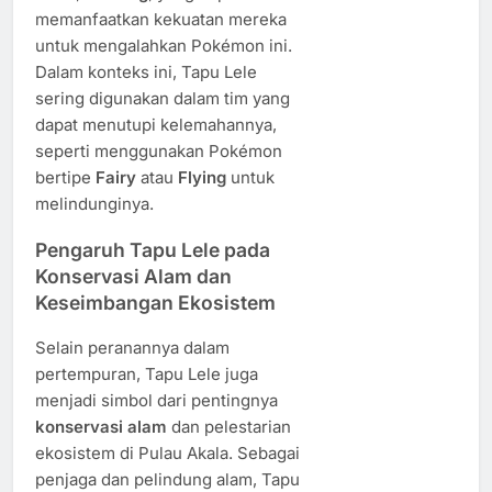
memanfaatkan kekuatan mereka
untuk mengalahkan Pokémon ini.
Dalam konteks ini, Tapu Lele
sering digunakan dalam tim yang
dapat menutupi kelemahannya,
seperti menggunakan Pokémon
bertipe
Fairy
atau
Flying
untuk
melindunginya.
Pengaruh Tapu Lele pada
Konservasi Alam dan
Keseimbangan Ekosistem
Selain peranannya dalam
pertempuran, Tapu Lele juga
menjadi simbol dari pentingnya
konservasi alam
dan pelestarian
ekosistem di Pulau Akala. Sebagai
penjaga dan pelindung alam, Tapu