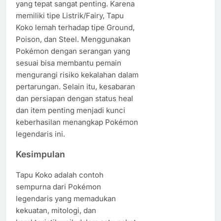
yang tepat sangat penting. Karena
memiliki tipe Listrik/Fairy, Tapu
Koko lemah terhadap tipe Ground,
Poison, dan Steel. Menggunakan
Pokémon dengan serangan yang
sesuai bisa membantu pemain
mengurangi risiko kekalahan dalam
pertarungan. Selain itu, kesabaran
dan persiapan dengan status heal
dan item penting menjadi kunci
keberhasilan menangkap Pokémon
legendaris ini.
Kesimpulan
Tapu Koko adalah contoh
sempurna dari Pokémon
legendaris yang memadukan
kekuatan, mitologi, dan