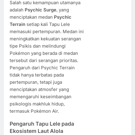
Salah satu kemampuan utamanya
adalah
Psychic Surge
, yang
menciptakan medan
Psychic
Terrain
setiap kali Tapu Lele
memasuki pertempuran. Medan ini
meningkatkan kekuatan serangan
tipe Psikis dan melindungi
Pokémon yang berada di medan
tersebut dari serangan prioritas.
Pengaruh dari Psychic Terrain
tidak hanya terbatas pada
pertempuran, tetapi juga
menciptakan atmosfer yang
memengaruhi keseimbangan
psikologis makhluk hidup,
termasuk Pokémon Air.
Pengaruh Tapu Lele pada
Ekosistem Laut Alola