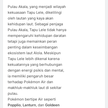
Pulau Akala, yang menjadi wilayah
kekuasaan Tapu Lele, dikelilingi
oleh lautan yang kaya akan
kehidupan laut. Sebagai penjaga
Pulau Akala, Tapu Lele tidak hanya
mempengaruhi kehidupan daratan
tetapi juga memainkan peran
penting dalam keseimbangan
ekosistem laut Alola. Meskipun
Tapu Lele lebih dikenal karena
kekuatannya yang berhubungan
dengan energi psikis dan mental,
ia memiliki pengaruh besar
terhadap Pokémon Air dan
makhluk-makhluk laut di sekitar
pulau.
Pokémon bertipe Air seperti
Popplio
,
Lanturn
, dan
Goldeen