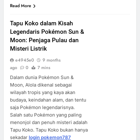
Read More
Tapu Koko dalam Kisah
Legendaris Pokémon Sun &
Moon: Penjaga Pulau dan
Misteri Listrik
e4945e0
9 months
ago
0
7 mins
Dalam dunia Pokémon Sun &
Moon, Alola dikenal sebagai
wilayah tropis yang kaya akan
budaya, keindahan alam, dan tentu
saja Pokémon legendarisnya.
Salah satu Pokémon yang paling
menonjol dan penuh misteri adalah
Tapu Koko. Tapu Koko bukan hanya
sekadar
login pokemon787