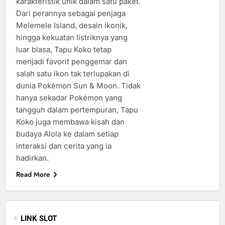
karakteristik unik dalam satu paket.
Dari perannya sebagai penjaga
Melemele Island, desain ikonik,
hingga kekuatan listriknya yang
luar biasa, Tapu Koko tetap
menjadi favorit penggemar dan
salah satu ikon tak terlupakan di
dunia Pokémon Sun & Moon. Tidak
hanya sekadar Pokémon yang
tangguh dalam pertempuran, Tapu
Koko juga membawa kisah dan
budaya Alola ke dalam setiap
interaksi dan cerita yang ia
hadirkan.
Read More
LINK SLOT