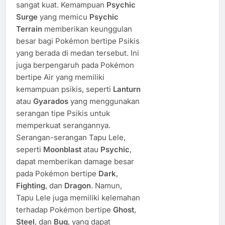
sangat kuat. Kemampuan
Psychic
Surge
yang memicu
Psychic
Terrain
memberikan keunggulan
besar bagi Pokémon bertipe Psikis
yang berada di medan tersebut. Ini
juga berpengaruh pada Pokémon
bertipe Air yang memiliki
kemampuan psikis, seperti
Lanturn
atau
Gyarados
yang menggunakan
serangan tipe Psikis untuk
memperkuat serangannya.
Serangan-serangan Tapu Lele,
seperti
Moonblast
atau
Psychic
,
dapat memberikan damage besar
pada Pokémon bertipe
Dark
,
Fighting
, dan
Dragon
. Namun,
Tapu Lele juga memiliki kelemahan
terhadap Pokémon bertipe
Ghost
,
Steel
, dan
Bug
, yang dapat