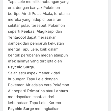
Tapu Lele memiliki hubungan yang
erat dengan banyak Pokémon
bertipe Air di Pulau Akala, terutama
mereka yang hidup di perairan
sekitar pulau tersebut. Pokémon
seperti
Feebas
,
Magikarp
, dan
Tentacool
dapat merasakan
dampak dari pengaruh kekuatan
mental Tapu Lele, baik dalam
bentuk perubahan medan ataupun
efek lainnya yang tercipta oleh
Psychic Surge
.
Salah satu aspek menarik dari
hubungan Tapu Lele dengan
Pokémon Air adalah cara Pokémon
Air seperti
Primarina
atau
Lanturn
mendapatkan manfaat dari
keberadaan Tapu Lele. Karena
Psychic Surge
meningkatkan