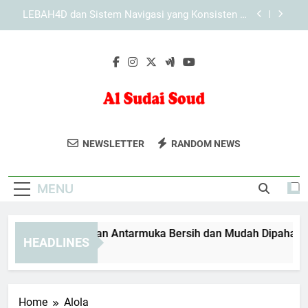
Skip
EDWINSLOT dengan Sistem Responsif untuk
to
Pengalaman yang Lebih Nyaman
content
LEBAH4D dengan Sistem Responsif untuk
Pengalaman yang Lebih Nyaman
EDWINSLOT dengan Antarmuka Bersih dan
Mudah Dipahami
LEBAH4D dan Sistem Navigasi yang Konsisten di
Setiap Halaman
Al Sudai Soud
Rasakan Aroma Elegan Dari Parfum Dan
EDWINSLOT dengan Sistem Responsif untuk
NEWSLETTER
RANDOM NEWS
Pengalaman yang Lebih Nyaman
Minyak Wangi Al Sudais Oud. Koleksi
LEBAH4D dengan Sistem Responsif untuk
Mewah Yang Tahan Lama.
Pengalaman yang Lebih Nyaman
MENU
WINSLOT dengan Antarmuka Bersih dan Mudah Dipahami
HEADLINES
Weeks Ago
Home
Alola