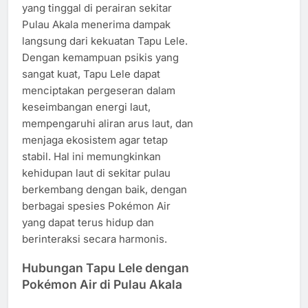
yang tinggal di perairan sekitar
Pulau Akala menerima dampak
langsung dari kekuatan Tapu Lele.
Dengan kemampuan psikis yang
sangat kuat, Tapu Lele dapat
menciptakan pergeseran dalam
keseimbangan energi laut,
mempengaruhi aliran arus laut, dan
menjaga ekosistem agar tetap
stabil. Hal ini memungkinkan
kehidupan laut di sekitar pulau
berkembang dengan baik, dengan
berbagai spesies Pokémon Air
yang dapat terus hidup dan
berinteraksi secara harmonis.
Hubungan Tapu Lele dengan
Pokémon Air di Pulau Akala