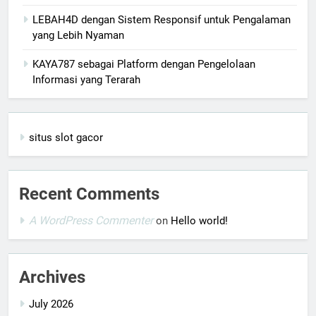
LEBAH4D dengan Sistem Responsif untuk Pengalaman
yang Lebih Nyaman
KAYA787 sebagai Platform dengan Pengelolaan
Informasi yang Terarah
situs slot gacor
Recent Comments
A WordPress Commenter
on
Hello world!
Archives
July 2026