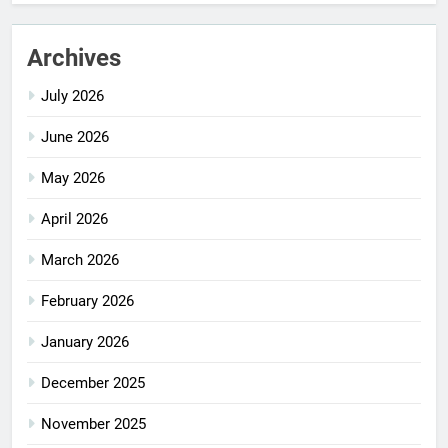
Archives
July 2026
June 2026
May 2026
April 2026
March 2026
February 2026
January 2026
December 2025
November 2025