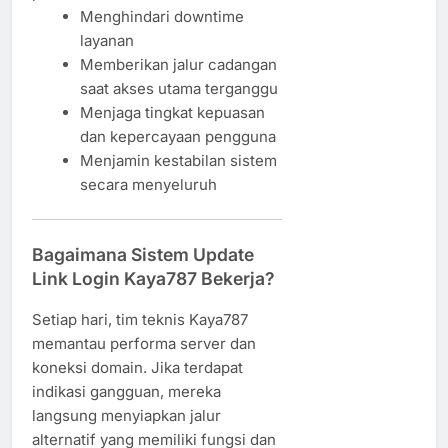
Menghindari downtime
layanan
Memberikan jalur cadangan
saat akses utama terganggu
Menjaga tingkat kepuasan
dan kepercayaan pengguna
Menjamin kestabilan sistem
secara menyeluruh
Bagaimana Sistem Update
Link Login Kaya787 Bekerja?
Setiap hari, tim teknis Kaya787
memantau performa server dan
koneksi domain. Jika terdapat
indikasi gangguan, mereka
langsung menyiapkan jalur
alternatif yang memiliki fungsi dan