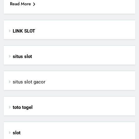
Read More
LINK SLOT
situs slot
situs slot gacor
toto togel
slot