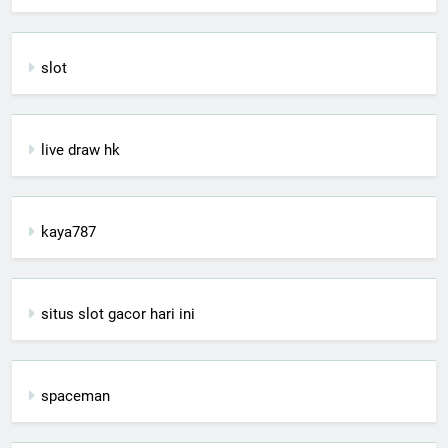
slot
live draw hk
kaya787
situs slot gacor hari ini
spaceman