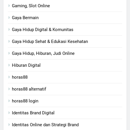
Gaming, Slot Online
Gaya Bermain
Gaya Hidup Digital & Komunitas
Gaya Hidup Sehat & Edukasi Kesehatan
Gaya Hidup, Hiburan, Judi Online
Hiburan Digital
horas88
horas88 alternatif
horas88 login
Identitas Brand Digital
Identitas Online dan Strategi Brand