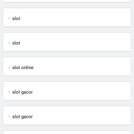
slot
slot
slot online
slot gacor
slot gacor