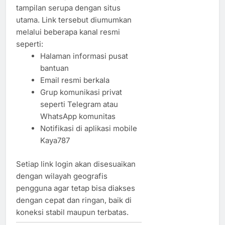
tampilan serupa dengan situs
utama. Link tersebut diumumkan
melalui beberapa kanal resmi
seperti:
Halaman informasi pusat
bantuan
Email resmi berkala
Grup komunikasi privat
seperti Telegram atau
WhatsApp komunitas
Notifikasi di aplikasi mobile
Kaya787
Setiap link login akan disesuaikan
dengan wilayah geografis
pengguna agar tetap bisa diakses
dengan cepat dan ringan, baik di
koneksi stabil maupun terbatas.