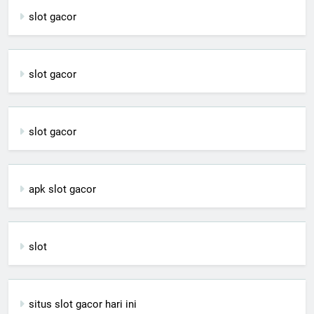
slot gacor
slot gacor
slot gacor
apk slot gacor
slot
situs slot gacor hari ini