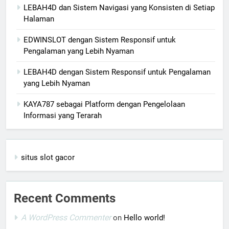
LEBAH4D dan Sistem Navigasi yang Konsisten di Setiap
Halaman
EDWINSLOT dengan Sistem Responsif untuk
Pengalaman yang Lebih Nyaman
LEBAH4D dengan Sistem Responsif untuk Pengalaman
yang Lebih Nyaman
KAYA787 sebagai Platform dengan Pengelolaan
Informasi yang Terarah
situs slot gacor
Recent Comments
A WordPress Commenter
on
Hello world!