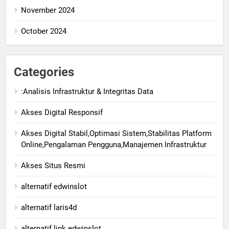
November 2024
October 2024
Categories
:Analisis Infrastruktur & Integritas Data
Akses Digital Responsif
Akses Digital Stabil,Optimasi Sistem,Stabilitas Platform
Online,Pengalaman Pengguna,Manajemen Infrastruktur
Akses Situs Resmi
alternatif edwinslot
alternatif laris4d
alternatif link edwinslot