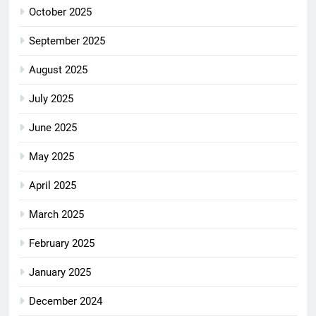
October 2025
September 2025
August 2025
July 2025
June 2025
May 2025
April 2025
March 2025
February 2025
January 2025
December 2024