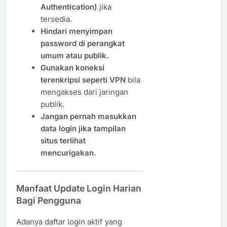
Authentication)
jika
tersedia.
Hindari menyimpan
password di perangkat
umum atau publik.
Gunakan koneksi
terenkripsi seperti VPN
bila
mengakses dari jaringan
publik.
Jangan pernah masukkan
data login jika tampilan
situs terlihat
mencurigakan.
Manfaat Update Login Harian
Bagi Pengguna
Adanya daftar login aktif yang