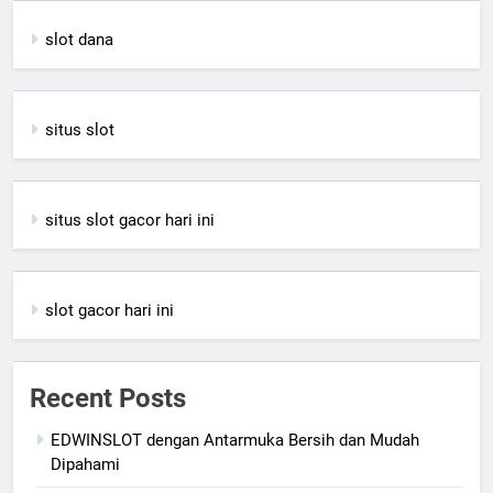
slot dana
situs slot
situs slot gacor hari ini
slot gacor hari ini
Recent Posts
EDWINSLOT dengan Antarmuka Bersih dan Mudah
Dipahami