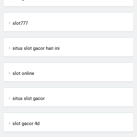
slot777
situs slot gacor hari ini
slot online
situs slot gacor
slot gacor 4d