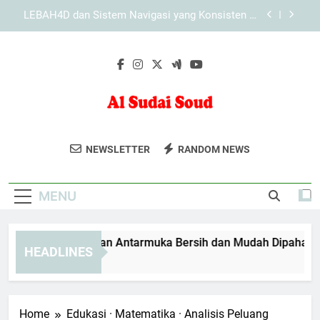
Skip
EDWINSLOT dengan Sistem Responsif untuk
to
Pengalaman yang Lebih Nyaman
content
LEBAH4D dengan Sistem Responsif untuk
Pengalaman yang Lebih Nyaman
EDWINSLOT dengan Antarmuka Bersih dan
Mudah Dipahami
LEBAH4D dan Sistem Navigasi yang Konsisten di
Setiap Halaman
Al Sudai Soud
Rasakan Aroma Elegan Dari Parfum Dan
EDWINSLOT dengan Sistem Responsif untuk
NEWSLETTER
RANDOM NEWS
Pengalaman yang Lebih Nyaman
Minyak Wangi Al Sudais Oud. Koleksi
LEBAH4D dengan Sistem Responsif untuk
Mewah Yang Tahan Lama.
Pengalaman yang Lebih Nyaman
MENU
DWINSLOT dengan Antarmuka Bersih dan Mudah Dipahami
HEADLINES
Weeks Ago
Home
Edukasi · Matematika · Analisis Peluang