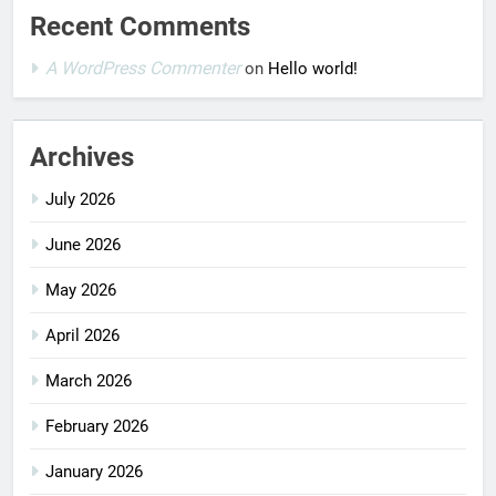
Recent Comments
A WordPress Commenter
on
Hello world!
Archives
July 2026
June 2026
May 2026
April 2026
March 2026
February 2026
January 2026