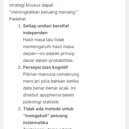
strategi khusus dapat
“meningkatkan peluang menang.”
Padahal:
Setiap undian bersifat
independen
Hasil masa lalu tidak
memengaruhi hasil masa
depan—ini adalah prinsip
dasar dalam probabilitas.
Persepsi bias kognitif
Pikiran manusia cenderung
mencari pola bahkan ketika
data benar‑benar acak. Ini
disebut
apophenia
dalam
psikologi statistik.
Tidak ada metode untuk
“mengakali” peluang
matematika