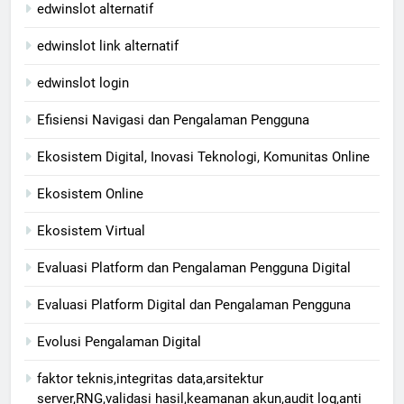
edwinslot alternatif
edwinslot link alternatif
edwinslot login
Efisiensi Navigasi dan Pengalaman Pengguna
Ekosistem Digital, Inovasi Teknologi, Komunitas Online
Ekosistem Online
Ekosistem Virtual
Evaluasi Platform dan Pengalaman Pengguna Digital
Evaluasi Platform Digital dan Pengalaman Pengguna
Evolusi Pengalaman Digital
faktor teknis,integritas data,arsitektur
server,RNG,validasi hasil,keamanan akun,audit log,anti