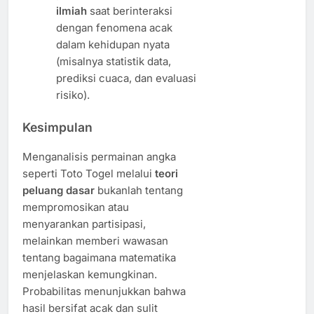
ilmiah
saat berinteraksi
dengan fenomena acak
dalam kehidupan nyata
(misalnya statistik data,
prediksi cuaca, dan evaluasi
risiko).
Kesimpulan
Menganalisis permainan angka
seperti Toto Togel melalui
teori
peluang dasar
bukanlah tentang
mempromosikan atau
menyarankan partisipasi,
melainkan memberi wawasan
tentang bagaimana matematika
menjelaskan kemungkinan.
Probabilitas menunjukkan bahwa
hasil bersifat acak dan sulit