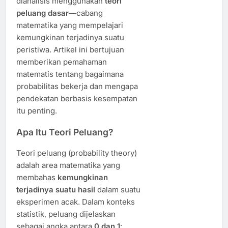
dianalisis menggunakan
teori
peluang dasar
—cabang
matematika yang mempelajari
kemungkinan terjadinya suatu
peristiwa. Artikel ini bertujuan
memberikan pemahaman
matematis tentang bagaimana
probabilitas bekerja dan mengapa
pendekatan berbasis kesempatan
itu penting.
Apa Itu Teori Peluang?
Teori peluang (probability theory)
adalah area matematika yang
membahas
kemungkinan
terjadinya suatu hasil
dalam suatu
eksperimen acak. Dalam konteks
statistik, peluang dijelaskan
sebagai angka antara
0 dan 1
: