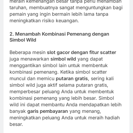
meraih kemenangan besar tanpa perlu menambah
taruhan, membuatnya sangat menguntungkan bagi
pemain yang ingin bermain lebih lama tanpa
meningkatkan risiko keuangan.
2.
Menambah Kombinasi Pemenang dengan
Simbol Wild
Beberapa mesin
slot gacor dengan fitur scatter
juga menawarkan
simbol wild
yang dapat
menggantikan simbol lain untuk membentuk
kombinasi pemenang. Ketika simbol scatter
muncul dan memicu
putaran gratis
, sering kali
simbol wild juga aktif selama putaran gratis,
memperbesar peluang Anda untuk membentuk
kombinasi pemenang yang lebih besar. Simbol
wild ini dapat membantu Anda mendapatkan lebih
banyak
garis pembayaran
yang menang,
meningkatkan peluang Anda untuk meraih hadiah
besar.