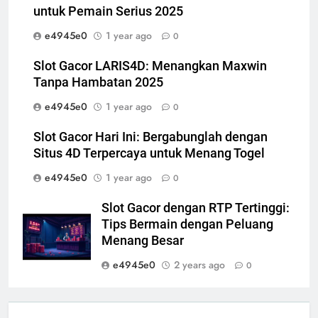
untuk Pemain Serius 2025
e4945e0
1 year ago
0
Slot Gacor LARIS4D: Menangkan Maxwin
Tanpa Hambatan 2025
e4945e0
1 year ago
0
Slot Gacor Hari Ini: Bergabunglah dengan
Situs 4D Terpercaya untuk Menang Togel
e4945e0
1 year ago
0
Slot Gacor dengan RTP Tertinggi:
Tips Bermain dengan Peluang
Menang Besar
e4945e0
2 years ago
0