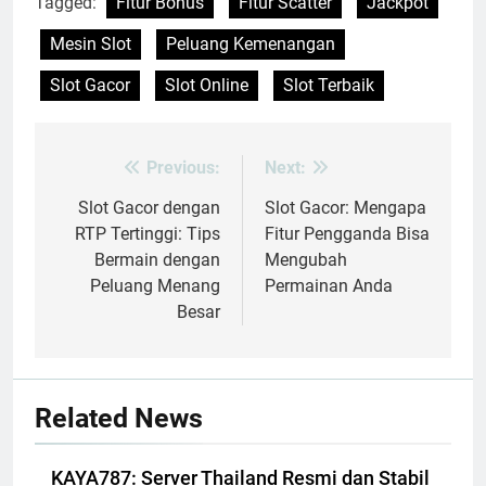
Tagged:
Fitur Bonus
Fitur Scatter
Jackpot
Mesin Slot
Peluang Kemenangan
Slot Gacor
Slot Online
Slot Terbaik
Previous:
Next:
Post
navigation
Slot Gacor dengan
Slot Gacor: Mengapa
RTP Tertinggi: Tips
Fitur Pengganda Bisa
Bermain dengan
Mengubah
Peluang Menang
Permainan Anda
Besar
Related News
KAYA787: Server Thailand Resmi dan Stabil