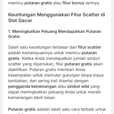
memicu
putaran gratis
atau
fitur bonus
lainnya.
Keuntungan Menggunakan Fitur Scatter di
Slot Gacor
1.
Meningkatkan Peluang Mendapatkan Putaran
Gratis
Salah satu keuntungan terbesar dari
fitur scatter
adalah kemampuannya untuk memicu
putaran
gratis
. Ketika Anda mendapatkan jumlah simbol
scatter yang diperlukan, fitur
putaran gratis
akan
diaktifkan. Putaran gratis memberi Anda
kesempatan untuk memutar gulungan tanpa biaya
tambahan, dan sering kali disertai dengan
pengganda kemenangan
atau
simbol wild
yang
dapat meningkatkan peluang Anda untuk meraih
kemenangan lebih besar.
Putaran gratis
adalah salah satu cara terbaik untuk