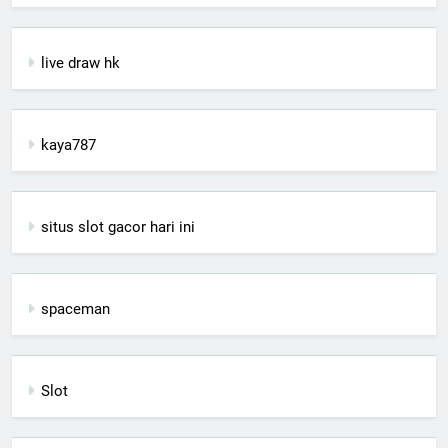
live draw hk
kaya787
situs slot gacor hari ini
spaceman
Slot