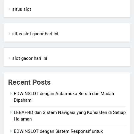
situs slot
situs slot gacor hari ini
slot gacor hari ini
Recent Posts
EDWINSLOT dengan Antarmuka Bersih dan Mudah
Dipahami
LEBAH4D dan Sistem Navigasi yang Konsisten di Setiap
Halaman
EDWINSLOT dengan Sistem Responsif untuk