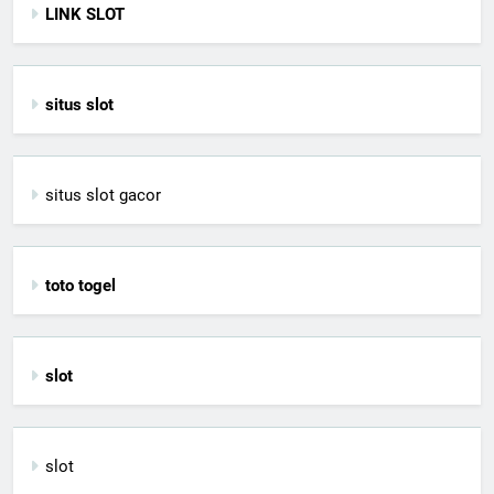
LINK SLOT
situs slot
situs slot gacor
toto togel
slot
slot