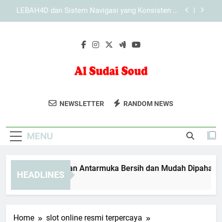
Skip
EDWINSLOT dengan Sistem Responsif untuk
to
Pengalaman yang Lebih Nyaman
content
LEBAH4D dengan Sistem Responsif untuk
Pengalaman yang Lebih Nyaman
EDWINSLOT dengan Antarmuka Bersih dan
Mudah Dipahami
LEBAH4D dan Sistem Navigasi yang Konsisten di
Setiap Halaman
Al Sudai Soud
Rasakan Aroma Elegan Dari Parfum Dan
EDWINSLOT dengan Sistem Responsif untuk
NEWSLETTER
RANDOM NEWS
Pengalaman yang Lebih Nyaman
Minyak Wangi Al Sudais Oud. Koleksi
LEBAH4D dengan Sistem Responsif untuk
Mewah Yang Tahan Lama.
Pengalaman yang Lebih Nyaman
MENU
WINSLOT dengan Antarmuka Bersih dan Mudah Dipahami
HEADLINES
Weeks Ago
Home
slot online resmi terpercaya