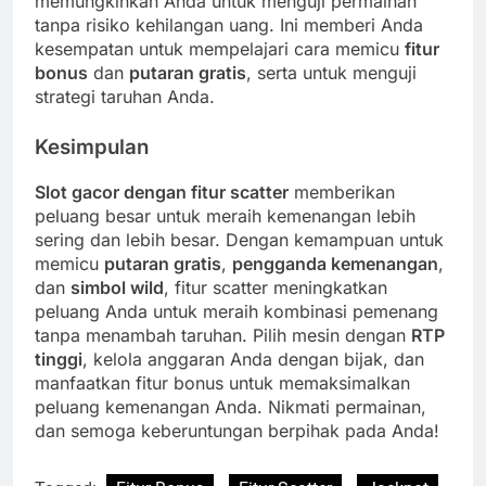
memungkinkan Anda untuk menguji permainan
tanpa risiko kehilangan uang. Ini memberi Anda
kesempatan untuk mempelajari cara memicu
fitur
bonus
dan
putaran gratis
, serta untuk menguji
strategi taruhan Anda.
Kesimpulan
Slot gacor dengan fitur scatter
memberikan
peluang besar untuk meraih kemenangan lebih
sering dan lebih besar. Dengan kemampuan untuk
memicu
putaran gratis
,
pengganda kemenangan
,
dan
simbol wild
, fitur scatter meningkatkan
peluang Anda untuk meraih kombinasi pemenang
tanpa menambah taruhan. Pilih mesin dengan
RTP
tinggi
, kelola anggaran Anda dengan bijak, dan
manfaatkan fitur bonus untuk memaksimalkan
peluang kemenangan Anda. Nikmati permainan,
dan semoga keberuntungan berpihak pada Anda!