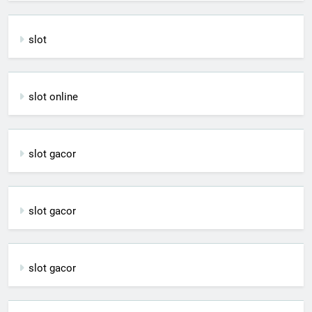
slot
slot online
slot gacor
slot gacor
slot gacor