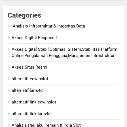
Categories
:Analisis Infrastruktur & Integritas Data
Akses Digital Responsif
Akses Digital Stabil,Optimasi Sistem,Stabilitas Platform
Online,Pengalaman Pengguna,Manajemen Infrastruktur
Akses Situs Resmi
alternatif edwinslot
alternatif laris4d
alternatif link edwinslot
alternatif link laris4d
Analisis Perilaku Pemain & Pola Slot