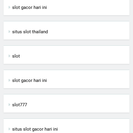
slot gacor hari ini
situs slot thailand
slot
slot gacor hari ini
slot777
situs slot gacor hari ini