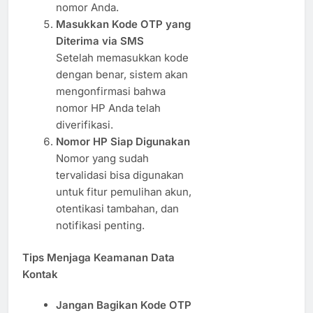
nomor Anda.
Masukkan Kode OTP yang
Diterima via SMS
Setelah memasukkan kode
dengan benar, sistem akan
mengonfirmasi bahwa
nomor HP Anda telah
diverifikasi.
Nomor HP Siap Digunakan
Nomor yang sudah
tervalidasi bisa digunakan
untuk fitur pemulihan akun,
otentikasi tambahan, dan
notifikasi penting.
Tips Menjaga Keamanan Data
Kontak
Jangan Bagikan Kode OTP