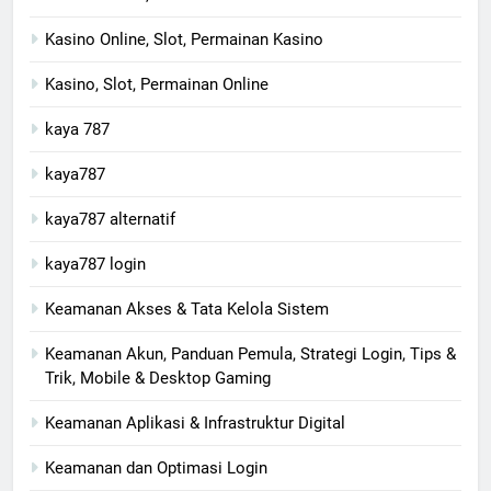
Kasino Online, Slot, Permainan Kasino
Kasino, Slot, Permainan Online
kaya 787
kaya787
kaya787 alternatif
kaya787 login
Keamanan Akses & Tata Kelola Sistem
Keamanan Akun, Panduan Pemula, Strategi Login, Tips &
Trik, Mobile & Desktop Gaming
Keamanan Aplikasi & Infrastruktur Digital
Keamanan dan Optimasi Login