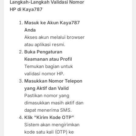
Langkah-Langkah Validasi Nomor
HP di Kaya787
Masuk ke Akun Kaya787
Anda
Akses akun melalui browser
atau aplikasi resmi.
Buka Pengaturan
Keamanan atau Profil
Temukan bagian untuk
validasi nomor HP.
Masukkan Nomor Telepon
yang Aktif dan Valid
Pastikan nomor yang
dimasukkan masih aktif dan
dapat menerima SMS.
Klik “Kirim Kode OTP”
Sistem akan mengirimkan
kode satu kali (OTP) ke