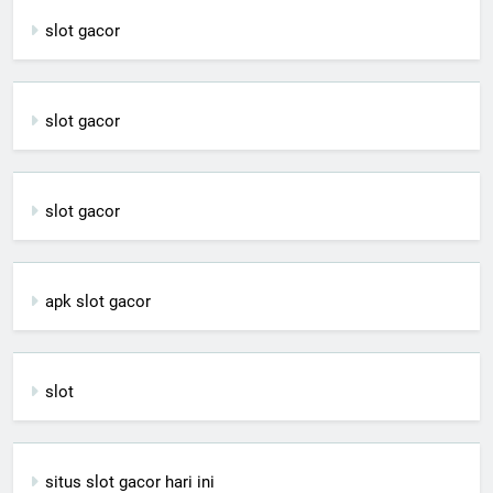
slot gacor
slot gacor
slot gacor
apk slot gacor
slot
situs slot gacor hari ini