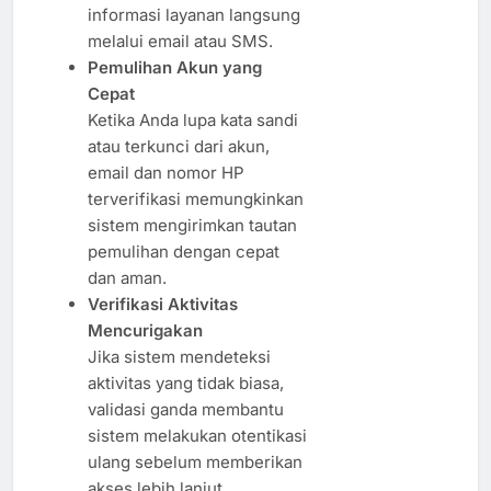
informasi layanan langsung
melalui email atau SMS.
Pemulihan Akun yang
Cepat
Ketika Anda lupa kata sandi
atau terkunci dari akun,
email dan nomor HP
terverifikasi memungkinkan
sistem mengirimkan tautan
pemulihan dengan cepat
dan aman.
Verifikasi Aktivitas
Mencurigakan
Jika sistem mendeteksi
aktivitas yang tidak biasa,
validasi ganda membantu
sistem melakukan otentikasi
ulang sebelum memberikan
akses lebih lanjut.