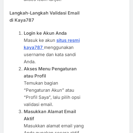
Langkah-Langkah Validasi Email
di Kaya787
Login ke Akun Anda
Masuk ke akun
situs resmi
kaya787
menggunakan
username dan kata sandi
Anda.
Akses Menu Pengaturan
atau Profil
Temukan bagian
“Pengaturan Akun” atau
“Profil Saya”, lalu pilih opsi
validasi email.
Masukkan Alamat Email
Aktif
Masukkan alamat email yang
Anda gunakan secara aktif