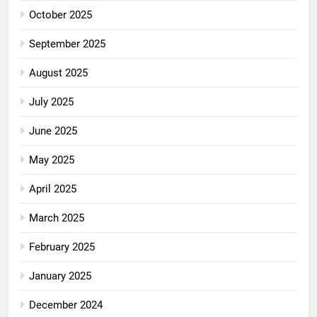
October 2025
September 2025
August 2025
July 2025
June 2025
May 2025
April 2025
March 2025
February 2025
January 2025
December 2024