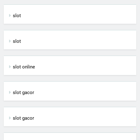
slot
slot
slot online
slot gacor
slot gacor