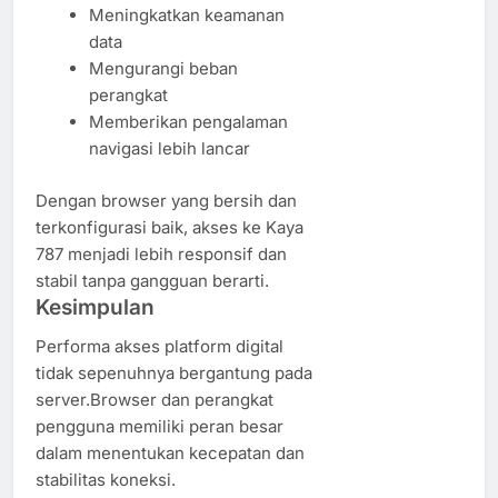
Meningkatkan keamanan
data
Mengurangi beban
perangkat
Memberikan pengalaman
navigasi lebih lancar
Dengan browser yang bersih dan
terkonfigurasi baik, akses ke Kaya
787 menjadi lebih responsif dan
stabil tanpa gangguan berarti.
Kesimpulan
Performa akses platform digital
tidak sepenuhnya bergantung pada
server.Browser dan perangkat
pengguna memiliki peran besar
dalam menentukan kecepatan dan
stabilitas koneksi.