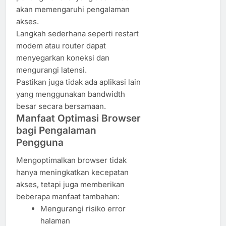
akan memengaruhi pengalaman
akses.
Langkah sederhana seperti restart
modem atau router dapat
menyegarkan koneksi dan
mengurangi latensi.
Pastikan juga tidak ada aplikasi lain
yang menggunakan bandwidth
besar secara bersamaan.
Manfaat Optimasi Browser
bagi Pengalaman
Pengguna
Mengoptimalkan browser tidak
hanya meningkatkan kecepatan
akses, tetapi juga memberikan
beberapa manfaat tambahan:
Mengurangi risiko error
halaman