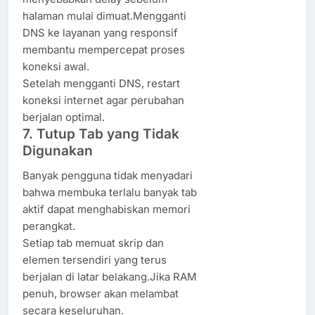
halaman mulai dimuat.Mengganti
DNS ke layanan yang responsif
membantu mempercepat proses
koneksi awal.
Setelah mengganti DNS, restart
koneksi internet agar perubahan
berjalan optimal.
7. Tutup Tab yang Tidak
Digunakan
Banyak pengguna tidak menyadari
bahwa membuka terlalu banyak tab
aktif dapat menghabiskan memori
perangkat.
Setiap tab memuat skrip dan
elemen tersendiri yang terus
berjalan di latar belakang.Jika RAM
penuh, browser akan melambat
secara keseluruhan.