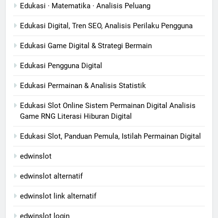
Edukasi · Matematika · Analisis Peluang
Edukasi Digital, Tren SEO, Analisis Perilaku Pengguna
Edukasi Game Digital & Strategi Bermain
Edukasi Pengguna Digital
Edukasi Permainan & Analisis Statistik
Edukasi Slot Online Sistem Permainan Digital Analisis
Game RNG Literasi Hiburan Digital
Edukasi Slot, Panduan Pemula, Istilah Permainan Digital
edwinslot
edwinslot alternatif
edwinslot link alternatif
edwinslot login