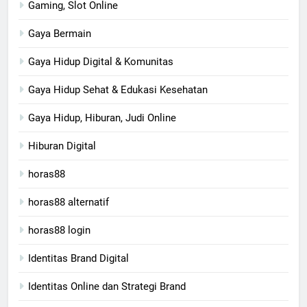
Gaming, Slot Online
Gaya Bermain
Gaya Hidup Digital & Komunitas
Gaya Hidup Sehat & Edukasi Kesehatan
Gaya Hidup, Hiburan, Judi Online
Hiburan Digital
horas88
horas88 alternatif
horas88 login
Identitas Brand Digital
Identitas Online dan Strategi Brand