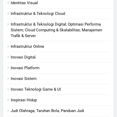
Identitas Visual
Infrastruktur & Teknologi Cloud
Infrastruktur & Teknologi Digital; Optimasi Performa
Sistem; Cloud Computing & Skalabilitas; Manajemen
Trafik & Server
Infrastruktur Online
Inovasi Digital.
Inovasi Platform
Inovasi Sistem
Inovasi Teknologi Game & UI
Inspirasi Hidup
Judi Olahraga, Taruhan Bola, Panduan Judi