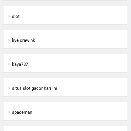
slot
live draw hk
kaya787
situs slot gacor hari ini
spaceman