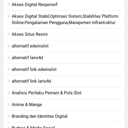
Akses Digital Responsif
Akses Digital Stabil,Optimasi Sistem,Stabilitas Platform
Online,Pengalaman Pengguna,Manajemen Infrastruktur
Akses Situs Resmi
alternatif edwinslot
alternatif laris4d
alternatif link edwinslot
alternatif link laris4d
Analisis Perilaku Pemain & Pola Slot
Anime & Manga
Branding dan Identitas Digital
Budaya & Media Sosial