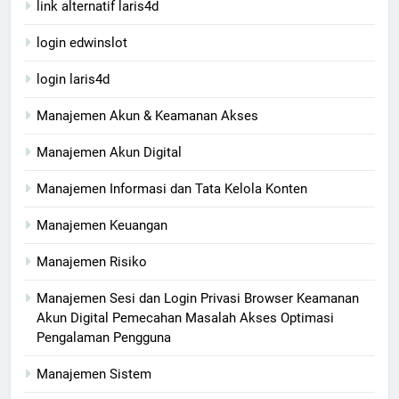
link alternatif laris4d
login edwinslot
login laris4d
Manajemen Akun & Keamanan Akses
Manajemen Akun Digital
Manajemen Informasi dan Tata Kelola Konten
Manajemen Keuangan
Manajemen Risiko
Manajemen Sesi dan Login Privasi Browser Keamanan
Akun Digital Pemecahan Masalah Akses Optimasi
Pengalaman Pengguna
Manajemen Sistem