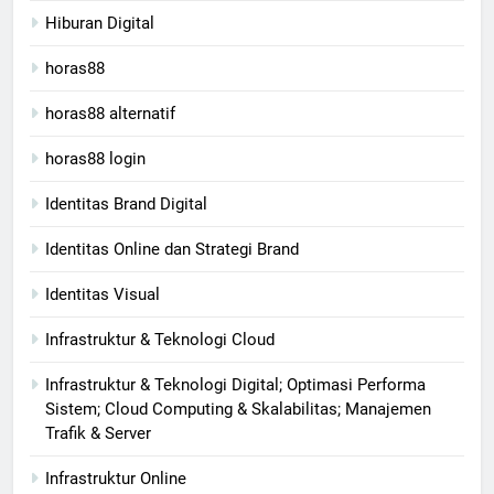
Hiburan Digital
horas88
horas88 alternatif
horas88 login
Identitas Brand Digital
Identitas Online dan Strategi Brand
Identitas Visual
Infrastruktur & Teknologi Cloud
Infrastruktur & Teknologi Digital; Optimasi Performa
Sistem; Cloud Computing & Skalabilitas; Manajemen
Trafik & Server
Infrastruktur Online