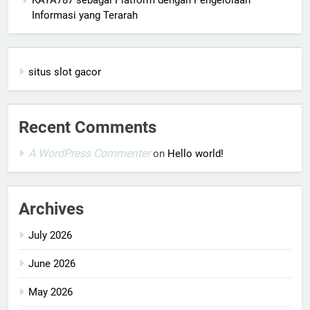
Informasi yang Terarah
situs slot gacor
Recent Comments
A WordPress Commenter
on
Hello world!
Archives
July 2026
June 2026
May 2026