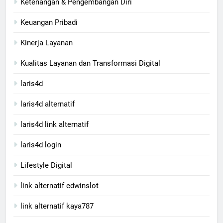
Ketenangan & Pengembangan Diri
Keuangan Pribadi
Kinerja Layanan
Kualitas Layanan dan Transformasi Digital
laris4d
laris4d alternatif
laris4d link alternatif
laris4d login
Lifestyle Digital
link alternatif edwinslot
link alternatif kaya787