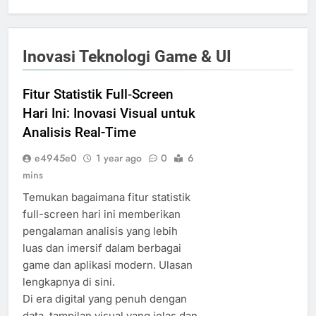
Inovasi Teknologi Game & UI
Fitur Statistik Full‑Screen
Hari Ini: Inovasi Visual untuk
Analisis Real-Time
e4945e0
1 year ago
0
6
mins
Temukan bagaimana fitur statistik
full-screen hari ini memberikan
pengalaman analisis yang lebih
luas dan imersif dalam berbagai
game dan aplikasi modern. Ulasan
lengkapnya di sini.
Di era digital yang penuh dengan
data, tampilan visual yang jelas dan