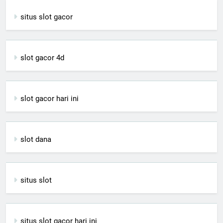
situs slot gacor
slot gacor 4d
slot gacor hari ini
slot dana
situs slot
situs slot gacor hari ini