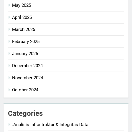
May 2025
April 2025
March 2025
February 2025
January 2025
December 2024
November 2024
October 2024
Categories
:Analisis Infrastruktur & Integritas Data