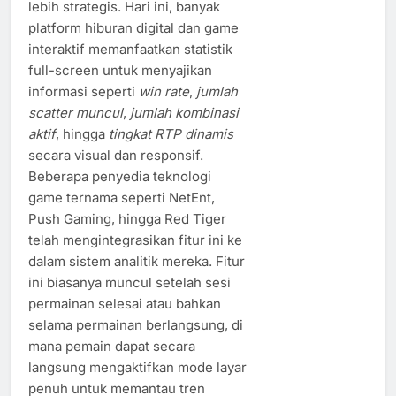
lebih strategis. Hari ini, banyak
platform hiburan digital dan game
interaktif memanfaatkan statistik
full-screen untuk menyajikan
informasi seperti
win rate
,
jumlah
scatter muncul
,
jumlah kombinasi
aktif
, hingga
tingkat RTP dinamis
secara visual dan responsif.
Beberapa penyedia teknologi
game ternama seperti NetEnt,
Push Gaming, hingga Red Tiger
telah mengintegrasikan fitur ini ke
dalam sistem analitik mereka. Fitur
ini biasanya muncul setelah sesi
permainan selesai atau bahkan
selama permainan berlangsung, di
mana pemain dapat secara
langsung mengaktifkan mode layar
penuh untuk memantau tren