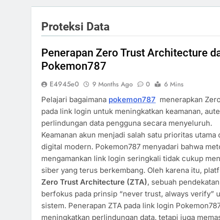
Proteksi Data
Penerapan Zero Trust Architecture d
Pokemon787
E4945e0
9 Months Ago
0
6 Mins
Pelajari bagaimana
pokemon787
menerapkan Zero 
pada link login untuk meningkatkan keamanan, auten
perlindungan data pengguna secara menyeluruh.
Keamanan akun menjadi salah satu prioritas utama
digital modern. Pokemon787 menyadari bahwa meto
mengamankan link login seringkali tidak cukup m
siber yang terus berkembang. Oleh karena itu, pla
Zero Trust Architecture (ZTA)
, sebuah pendekata
berfokus pada prinsip “never trust, always verify” 
sistem. Penerapan ZTA pada link login Pokemon787
meningkatkan perlindungan data, tetapi juga mema