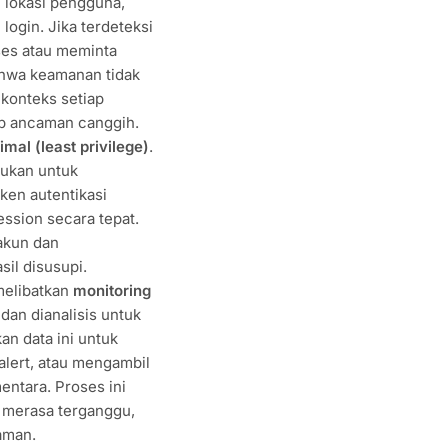
i lokasi pengguna,
login. Jika terdeteksi
kses atau meminta
ahwa keamanan tidak
 konteks setiap
ap ancaman canggih.
mal (least privilege)
.
lukan untuk
oken autentikasi
ssion secara tepat.
akun dan
sil disusupi.
melibatkan
monitoring
t dan dianalisis untuk
n data ini untuk
alert, atau mengambil
ntara. Proses ini
k merasa terganggu,
aman.