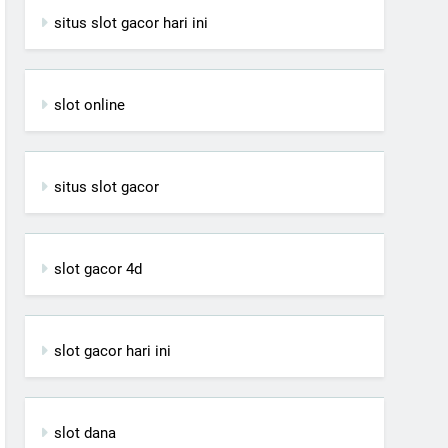
situs slot gacor hari ini
slot online
situs slot gacor
slot gacor 4d
slot gacor hari ini
slot dana