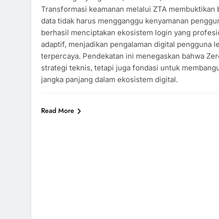
Transformasi keamanan melalui ZTA membuktikan 
data tidak harus mengganggu kenyamanan penggu
berhasil menciptakan ekosistem login yang profesi
adaptif, menjadikan pengalaman digital pengguna le
terpercaya. Pendekatan ini menegaskan bahwa Zer
strategi teknis, tetapi juga fondasi untuk memban
jangka panjang dalam ekosistem digital.
Read More