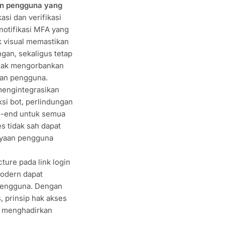
n pengguna yang
si dan verifikasi
 notifikasi MFA yang
k visual memastikan
gan, sekaligus tetap
tidak mengorbankan
aan pengguna.
engintegrasikan
ksi bot, perlindungan
to-end untuk semua
es tidak sah dapat
ayaan pengguna
ture pada link login
odern dapat
 pengguna. Dengan
, prinsip hak akses
u menghadirkan