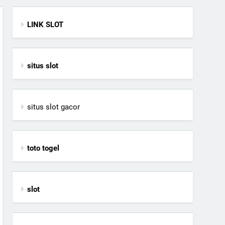
LINK SLOT
situs slot
situs slot gacor
toto togel
slot