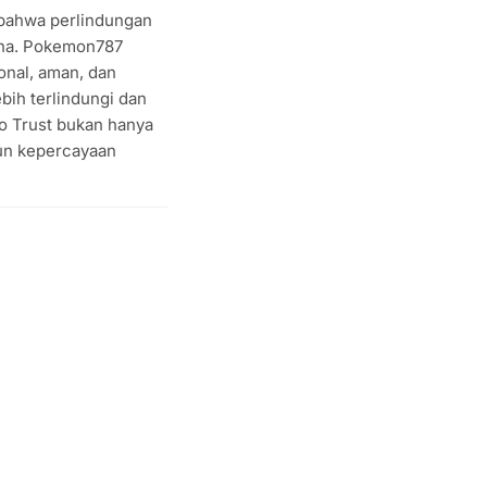
bahwa perlindungan
na. Pokemon787
onal, aman, dan
bih terlindungi dan
o Trust bukan hanya
gun kepercayaan