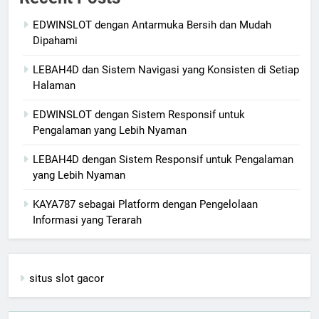
EDWINSLOT dengan Antarmuka Bersih dan Mudah
Dipahami
LEBAH4D dan Sistem Navigasi yang Konsisten di Setiap
Halaman
EDWINSLOT dengan Sistem Responsif untuk
Pengalaman yang Lebih Nyaman
LEBAH4D dengan Sistem Responsif untuk Pengalaman
yang Lebih Nyaman
KAYA787 sebagai Platform dengan Pengelolaan
Informasi yang Terarah
situs slot gacor