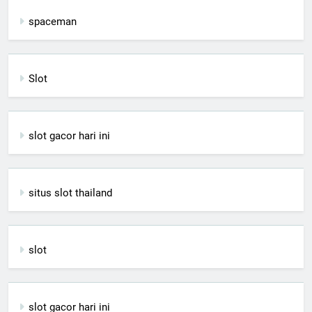
spaceman
Slot
slot gacor hari ini
situs slot thailand
slot
slot gacor hari ini