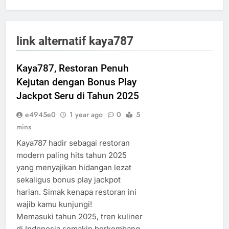
link alternatif kaya787
Kaya787, Restoran Penuh
Kejutan dengan Bonus Play
Jackpot Seru di Tahun 2025
e4945e0
1 year ago
0
5
mins
Kaya787 hadir sebagai restoran
modern paling hits tahun 2025
yang menyajikan hidangan lezat
sekaligus bonus play jackpot
harian. Simak kenapa restoran ini
wajib kamu kunjungi!
Memasuki tahun 2025, tren kuliner
di Indonesia semakin berkembang