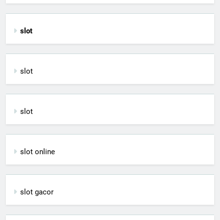
slot
slot
slot
slot online
slot gacor