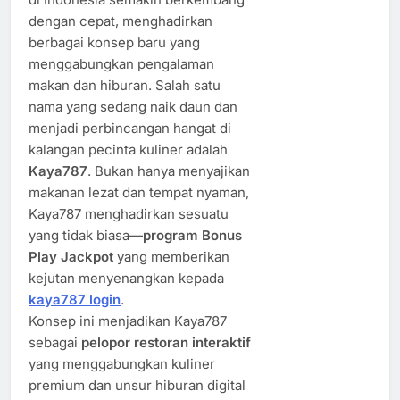
dengan cepat, menghadirkan
berbagai konsep baru yang
menggabungkan pengalaman
makan dan hiburan. Salah satu
nama yang sedang naik daun dan
menjadi perbincangan hangat di
kalangan pecinta kuliner adalah
Kaya787
. Bukan hanya menyajikan
makanan lezat dan tempat nyaman,
Kaya787 menghadirkan sesuatu
yang tidak biasa—
program Bonus
Play Jackpot
yang memberikan
kejutan menyenangkan kepada
kaya787 login
.
Konsep ini menjadikan Kaya787
sebagai
pelopor restoran interaktif
yang menggabungkan kuliner
premium dan unsur hiburan digital