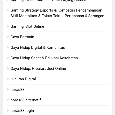
Gaming Strategy Esports & Kompetisi Pengembangan
Skill Mentalitas & Fokus Taktik Pertahanan & Serangan
Gaming, Slot Online
Gaya Bermain
Gaya Hidup Digital & Komunitas
Gaya Hidup Sehat & Edukasi Kesehatan
Gaya Hidup, Hiburan, Judi Online
Hiburan Digital
horas88
horas88 alternatif
horas88 login