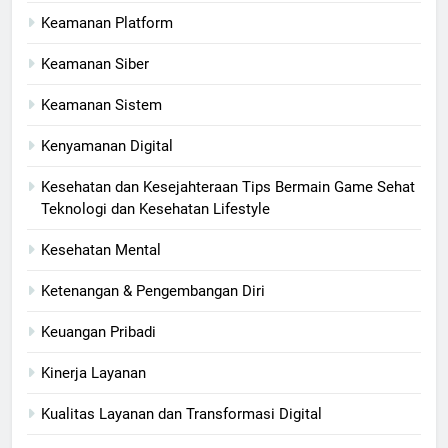
Keamanan Platform
Keamanan Siber
Keamanan Sistem
Kenyamanan Digital
Kesehatan dan Kesejahteraan Tips Bermain Game Sehat
Teknologi dan Kesehatan Lifestyle
Kesehatan Mental
Ketenangan & Pengembangan Diri
Keuangan Pribadi
Kinerja Layanan
Kualitas Layanan dan Transformasi Digital