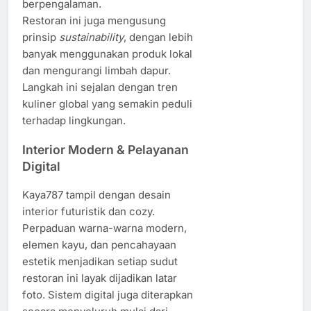
berpengalaman.
Restoran ini juga mengusung
prinsip
sustainability
, dengan lebih
banyak menggunakan produk lokal
dan mengurangi limbah dapur.
Langkah ini sejalan dengan tren
kuliner global yang semakin peduli
terhadap lingkungan.
Interior Modern & Pelayanan
Digital
Kaya787 tampil dengan desain
interior futuristik dan cozy.
Perpaduan warna-warna modern,
elemen kayu, dan pencahayaan
estetik menjadikan setiap sudut
restoran ini layak dijadikan latar
foto. Sistem digital juga diterapkan