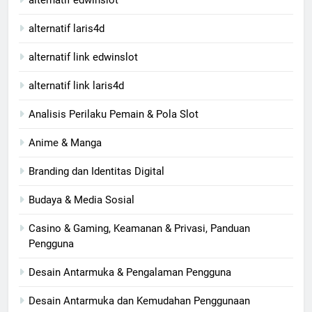
alternatif edwinslot
alternatif laris4d
alternatif link edwinslot
alternatif link laris4d
Analisis Perilaku Pemain & Pola Slot
Anime & Manga
Branding dan Identitas Digital
Budaya & Media Sosial
Casino & Gaming, Keamanan & Privasi, Panduan
Pengguna
Desain Antarmuka & Pengalaman Pengguna
Desain Antarmuka dan Kemudahan Penggunaan