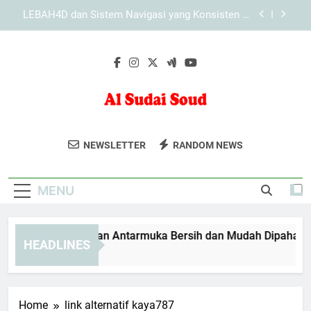
Skip
EDWINSLOT dengan Sistem Responsif untuk
to
Pengalaman yang Lebih Nyaman
content
LEBAH4D dengan Sistem Responsif untuk
Pengalaman yang Lebih Nyaman
EDWINSLOT dengan Antarmuka Bersih dan
Mudah Dipahami
LEBAH4D dan Sistem Navigasi yang Konsisten di
Setiap Halaman
Al Sudai Soud
Rasakan Aroma Elegan Dari Parfum Dan
EDWINSLOT dengan Sistem Responsif untuk
NEWSLETTER
RANDOM NEWS
Pengalaman yang Lebih Nyaman
Minyak Wangi Al Sudais Oud. Koleksi
LEBAH4D dengan Sistem Responsif untuk
Mewah Yang Tahan Lama.
Pengalaman yang Lebih Nyaman
MENU
DWINSLOT dengan Antarmuka Bersih dan Mudah Dipahami
HEADLINES
Weeks Ago
Home
link alternatif kaya787