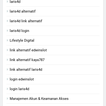
laris4d
laris4d alternatif
laris4d link alternatif
laris4d login
Lifestyle Digital
link alternatif edwinslot
link alternatif kaya787
link alternatif laris4d
login edwinslot
login laris4d
Manajemen Akun & Keamanan Akses