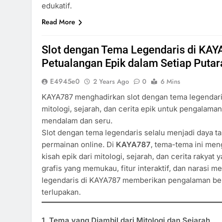
edukatif.
Read More
Slot dengan Tema Legendaris di KAY
Petualangan Epik dalam Setiap Putar
E4945e0
2 Years Ago
0
6 Mins
KAYA787 menghadirkan slot dengan tema legenda
mitologi, sejarah, dan cerita epik untuk pengalama
mendalam dan seru.
Slot dengan tema legendaris selalu menjadi daya ta
permainan online. Di
KAYA787
, tema-tema ini me
kisah epik dari mitologi, sejarah, dan cerita rakyat
grafis yang memukau, fitur interaktif, dan narasi m
legendaris di KAYA787 memberikan pengalaman be
terlupakan.
1. Tema yang Diambil dari Mitologi dan Sejarah