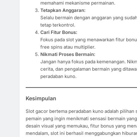
memahami mekanisme permainan.
Tetapkan Anggaran:
Selalu bermain dengan anggaran yang sudah
tetap terkontrol.
Cari Fitur Bonus:
Fokus pada slot yang menawarkan fitur bonu
free spins atau multiplier.
Nikmati Proses Bermain:
Jangan hanya fokus pada kemenangan. Nikmat
cerita, dan pengalaman bermain yang ditawa
peradaban kuno.
Kesimpulan
Slot gacor bertema peradaban kuno adalah pilihan
pemain yang ingin menikmati sensasi bermain yan
desain visual yang memukau, fitur bonus yang mena
mendalam, slot ini berhasil menggabungkan hibur