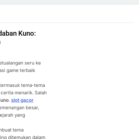
daban Kuno:
n
etualangan seru ke
asi game terbaik
, termasuk tema-tema
erita menarik. Salah
kuno
.
slot gacor
kemenangan besar,
ejarah yang
embuat tema
ring ditemukan dalam