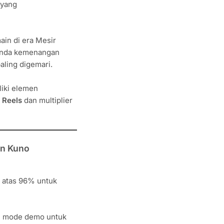
 yang
ain di era Mesir
ganda kemenangan
aling digemari.
liki elemen
 Reels
dan multiplier
an Kuno
i atas 96% untuk
n mode demo untuk