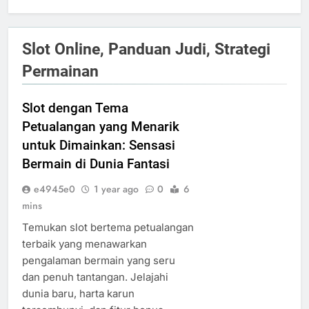
Slot Online, Panduan Judi, Strategi
Permainan
Slot dengan Tema
Petualangan yang Menarik
untuk Dimainkan: Sensasi
Bermain di Dunia Fantasi
e4945e0
1 year ago
0
6
mins
Temukan slot bertema petualangan
terbaik yang menawarkan
pengalaman bermain yang seru
dan penuh tantangan. Jelajahi
dunia baru, harta karun