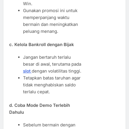
Win.
Gunakan promosi ini untuk
memperpanjang waktu
bermain dan meningkatkan
peluang menang.
c. Kelola Bankroll dengan Bijak
Jangan bertaruh terlalu
besar di awal, terutama pada
slot
dengan volatilitas tinggi.
Tetapkan batas taruhan agar
tidak menghabiskan saldo
terlalu cepat.
d. Coba Mode Demo Terlebih
Dahulu
Sebelum bermain dengan