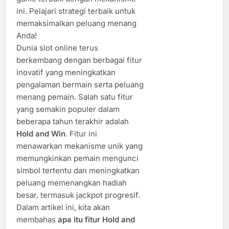
ini. Pelajari strategi terbaik untuk
memaksimalkan peluang menang
Anda!
Dunia slot online terus
berkembang dengan berbagai fitur
inovatif yang meningkatkan
pengalaman bermain serta peluang
menang pemain. Salah satu fitur
yang semakin populer dalam
beberapa tahun terakhir adalah
Hold and Win
. Fitur ini
menawarkan mekanisme unik yang
memungkinkan pemain mengunci
simbol tertentu dan meningkatkan
peluang memenangkan hadiah
besar, termasuk jackpot progresif.
Dalam artikel ini, kita akan
membahas
apa itu fitur Hold and