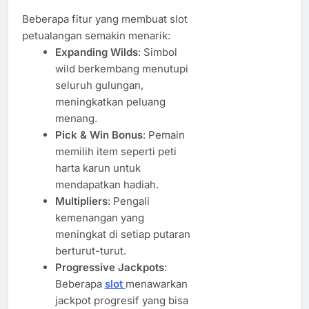
Beberapa fitur yang membuat slot
petualangan semakin menarik:
Expanding Wilds
: Simbol
wild berkembang menutupi
seluruh gulungan,
meningkatkan peluang
menang.
Pick & Win Bonus
: Pemain
memilih item seperti peti
harta karun untuk
mendapatkan hadiah.
Multipliers
: Pengali
kemenangan yang
meningkat di setiap putaran
berturut-turut.
Progressive Jackpots
:
Beberapa
slot
menawarkan
jackpot progresif yang bisa