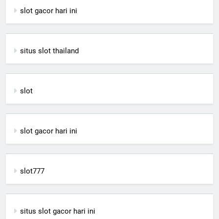
slot gacor hari ini
situs slot thailand
slot
slot gacor hari ini
slot777
situs slot gacor hari ini