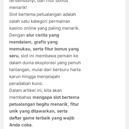
tersembunyi, dan fitur bonus
menarik!
Slot bertema petualangan adalah
salah satu kategori permainan
kasino online yang paling menarik.
Dengan
alur cerita yang
mendalam, grafis yang
memukau, serta fitur bonus yang
seru
, slot ini membawa pemain ke
dalam dunia eksplorasi yang penuh
tantangan, mulai dari berburu harta
karun hingga menjelajahi
peradaban kuno.
Dalam artikel ini, kita akan
membahas
mengapa slot bertema
petualangan begitu menarik, fitur
unik yang ditawarkan, serta
daftar game terbaik yang wajib
Anda coba
.