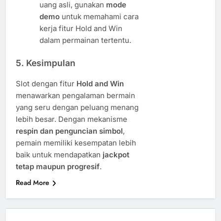
uang asli, gunakan
mode
demo
untuk memahami cara
kerja fitur Hold and Win
dalam permainan tertentu.
5. Kesimpulan
Slot dengan fitur
Hold and Win
menawarkan pengalaman bermain
yang seru dengan peluang menang
lebih besar. Dengan mekanisme
respin dan penguncian simbol
,
pemain memiliki kesempatan lebih
baik untuk mendapatkan
jackpot
tetap maupun progresif
.
Read More