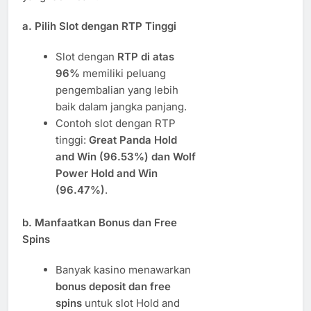
a. Pilih Slot dengan RTP Tinggi
Slot dengan
RTP di atas
96%
memiliki peluang
pengembalian yang lebih
baik dalam jangka panjang.
Contoh slot dengan RTP
tinggi:
Great Panda Hold
and Win (96.53%) dan Wolf
Power Hold and Win
(96.47%)
.
b. Manfaatkan Bonus dan Free
Spins
Banyak kasino menawarkan
bonus deposit dan free
spins
untuk slot Hold and