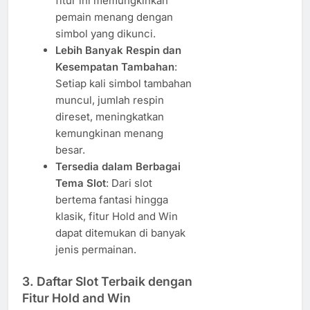
fitur ini memungkinkan
pemain menang dengan
simbol yang dikunci.
Lebih Banyak Respin dan
Kesempatan Tambahan
:
Setiap kali simbol tambahan
muncul, jumlah respin
direset, meningkatkan
kemungkinan menang
besar.
Tersedia dalam Berbagai
Tema Slot
: Dari slot
bertema fantasi hingga
klasik, fitur Hold and Win
dapat ditemukan di banyak
jenis permainan.
3. Daftar Slot Terbaik dengan
Fitur Hold and Win