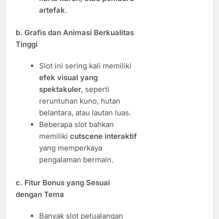
artefak
.
b. Grafis dan Animasi Berkualitas
Tinggi
Slot ini sering kali memiliki
efek visual yang
spektakuler
, seperti
reruntuhan kuno, hutan
belantara, atau lautan luas.
Beberapa slot bahkan
memiliki
cutscene interaktif
yang memperkaya
pengalaman bermain.
c. Fitur Bonus yang Sesuai
dengan Tema
Banyak slot petualangan