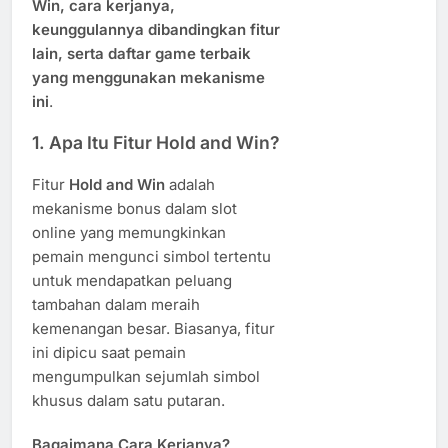
Win, cara kerjanya,
keunggulannya dibandingkan fitur
lain, serta daftar game terbaik
yang menggunakan mekanisme
ini
.
1. Apa Itu Fitur Hold and Win?
Fitur
Hold and Win
adalah
mekanisme bonus dalam slot
online yang memungkinkan
pemain mengunci simbol tertentu
untuk mendapatkan peluang
tambahan dalam meraih
kemenangan besar. Biasanya, fitur
ini dipicu saat pemain
mengumpulkan sejumlah simbol
khusus dalam satu putaran.
Bagaimana Cara Kerjanya?