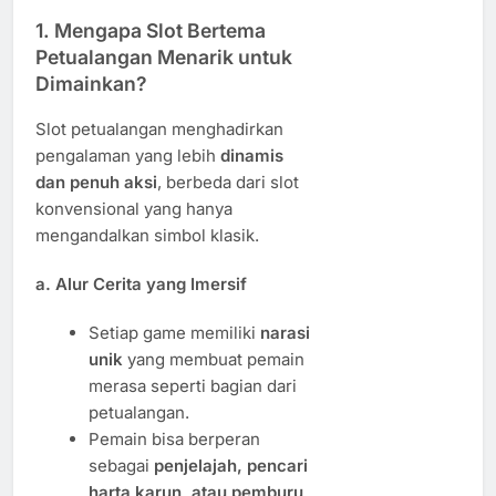
1. Mengapa Slot Bertema
Petualangan Menarik untuk
Dimainkan?
Slot petualangan menghadirkan
pengalaman yang lebih
dinamis
dan penuh aksi
, berbeda dari slot
konvensional yang hanya
mengandalkan simbol klasik.
a. Alur Cerita yang Imersif
Setiap game memiliki
narasi
unik
yang membuat pemain
merasa seperti bagian dari
petualangan.
Pemain bisa berperan
sebagai
penjelajah, pencari
harta karun, atau pemburu