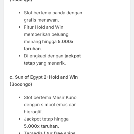
Slot bertema panda dengan
grafis menawan.
Fitur Hold and Win
memberikan peluang
menang hingga
5.000x
taruhan
.
Dilengkapi dengan
jackpot
tetap
yang menarik.
c. Sun of Egypt 2: Hold and Win
(Booongo)
Slot bertema Mesir Kuno
dengan simbol emas dan
hieroglif.
Jackpot tetap hingga
5.000x taruhan
.
Tersedia fitur
free spins