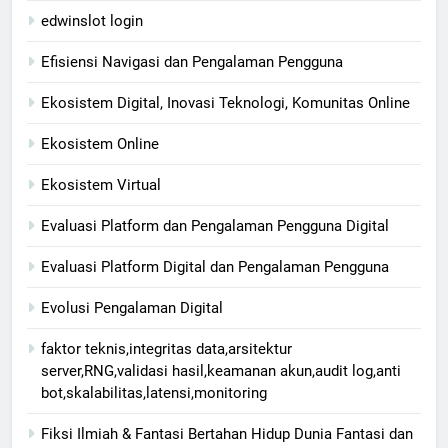
edwinslot login
Efisiensi Navigasi dan Pengalaman Pengguna
Ekosistem Digital, Inovasi Teknologi, Komunitas Online
Ekosistem Online
Ekosistem Virtual
Evaluasi Platform dan Pengalaman Pengguna Digital
Evaluasi Platform Digital dan Pengalaman Pengguna
Evolusi Pengalaman Digital
faktor teknis,integritas data,arsitektur
server,RNG,validasi hasil,keamanan akun,audit log,anti
bot,skalabilitas,latensi,monitoring
Fiksi Ilmiah & Fantasi Bertahan Hidup Dunia Fantasi dan