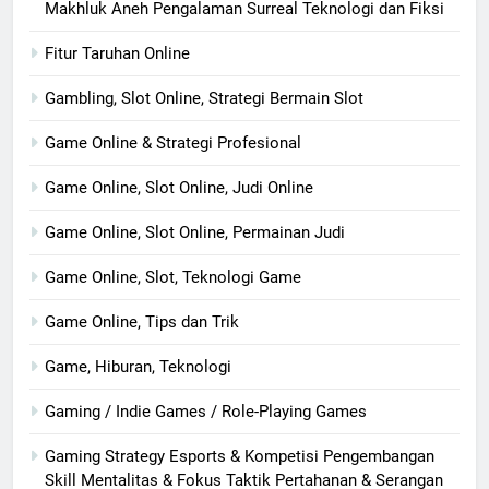
Makhluk Aneh Pengalaman Surreal Teknologi dan Fiksi
Fitur Taruhan Online
Gambling, Slot Online, Strategi Bermain Slot
Game Online & Strategi Profesional
Game Online, Slot Online, Judi Online
Game Online, Slot Online, Permainan Judi
Game Online, Slot, Teknologi Game
Game Online, Tips dan Trik
Game, Hiburan, Teknologi
Gaming / Indie Games / Role-Playing Games
Gaming Strategy Esports & Kompetisi Pengembangan
Skill Mentalitas & Fokus Taktik Pertahanan & Serangan