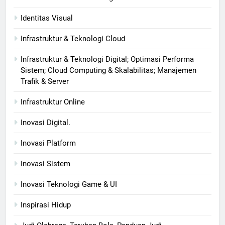
Identitas Visual
Infrastruktur & Teknologi Cloud
Infrastruktur & Teknologi Digital; Optimasi Performa
Sistem; Cloud Computing & Skalabilitas; Manajemen
Trafik & Server
Infrastruktur Online
Inovasi Digital.
Inovasi Platform
Inovasi Sistem
Inovasi Teknologi Game & UI
Inspirasi Hidup