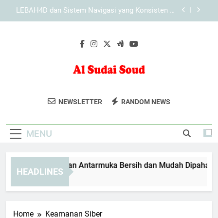
Skip
EDWINSLOT dengan Sistem Responsif untuk
to
Pengalaman yang Lebih Nyaman
content
LEBAH4D dengan Sistem Responsif untuk
Pengalaman yang Lebih Nyaman
EDWINSLOT dengan Antarmuka Bersih dan
Mudah Dipahami
LEBAH4D dan Sistem Navigasi yang Konsisten di
Setiap Halaman
Al Sudai Soud
Rasakan Aroma Elegan Dari Parfum Dan
EDWINSLOT dengan Sistem Responsif untuk
NEWSLETTER
RANDOM NEWS
Pengalaman yang Lebih Nyaman
Minyak Wangi Al Sudais Oud. Koleksi
LEBAH4D dengan Sistem Responsif untuk
Mewah Yang Tahan Lama.
Pengalaman yang Lebih Nyaman
MENU
WINSLOT dengan Antarmuka Bersih dan Mudah Dipahami
HEADLINES
Week Ago
Home
Keamanan Siber