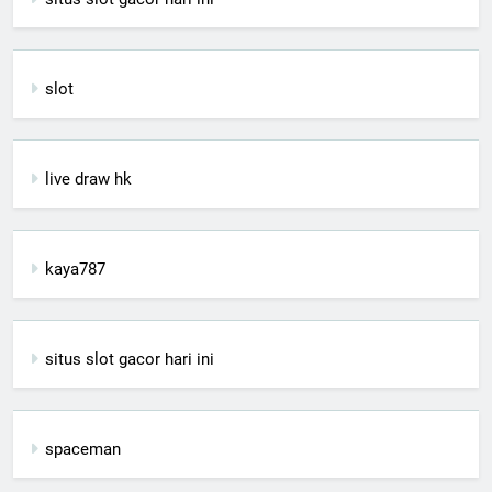
slot
live draw hk
kaya787
situs slot gacor hari ini
spaceman