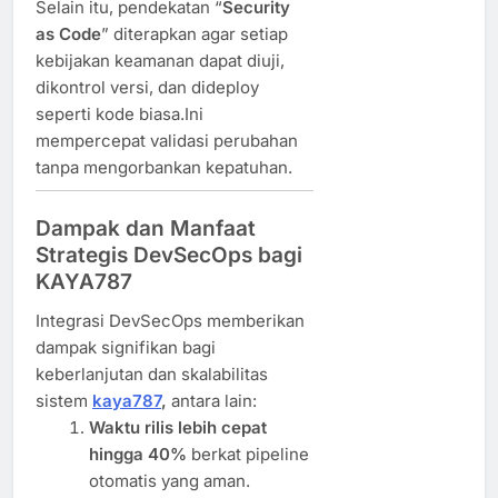
Selain itu, pendekatan “
Security
as Code
” diterapkan agar setiap
kebijakan keamanan dapat diuji,
dikontrol versi, dan dideploy
seperti kode biasa.Ini
mempercepat validasi perubahan
tanpa mengorbankan kepatuhan.
Dampak dan Manfaat
Strategis DevSecOps bagi
KAYA787
Integrasi DevSecOps memberikan
dampak signifikan bagi
keberlanjutan dan skalabilitas
sistem
kaya787
,
antara lain:
Waktu rilis lebih cepat
hingga 40%
berkat pipeline
otomatis yang aman.