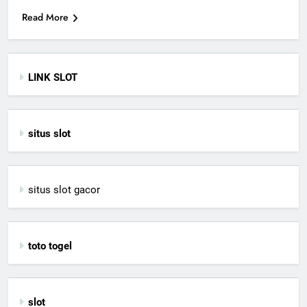
Read More
LINK SLOT
situs slot
situs slot gacor
toto togel
slot