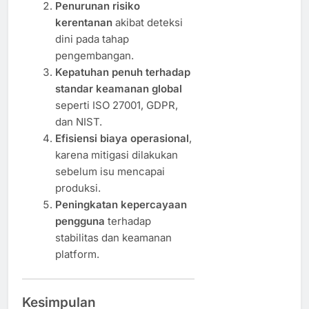
Penurunan risiko
kerentanan
akibat deteksi
dini pada tahap
pengembangan.
Kepatuhan penuh terhadap
standar keamanan global
seperti ISO 27001, GDPR,
dan NIST.
Efisiensi biaya operasional
,
karena mitigasi dilakukan
sebelum isu mencapai
produksi.
Peningkatan kepercayaan
pengguna
terhadap
stabilitas dan keamanan
platform.
Kesimpulan