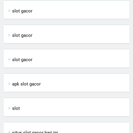
slot gacor
slot gacor
slot gacor
apk slot gacor
slot
situs slot gacor hari ini