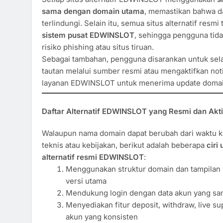
sama dengan domain utama
, memastikan bahwa d
terlindungi. Selain itu, semua situs alternatif resmi
sistem pusat EDWINSLOT
, sehingga pengguna tida
risiko phishing atau situs tiruan.
Sebagai tambahan, pengguna disarankan untuk sela
tautan melalui sumber resmi atau mengaktifkan notif
layanan EDWINSLOT untuk menerima update doma
Daftar Alternatif EDWINSLOT yang Resmi dan Akti
Walaupun nama domain dapat berubah dari waktu k
teknis atau kebijakan, berikut adalah beberapa
ciri
alternatif resmi EDWINSLOT
:
Menggunakan struktur domain dan tampilan 
versi utama
Mendukung login dengan data akun yang sa
Menyediakan fitur deposit, withdraw, live s
akun yang konsisten