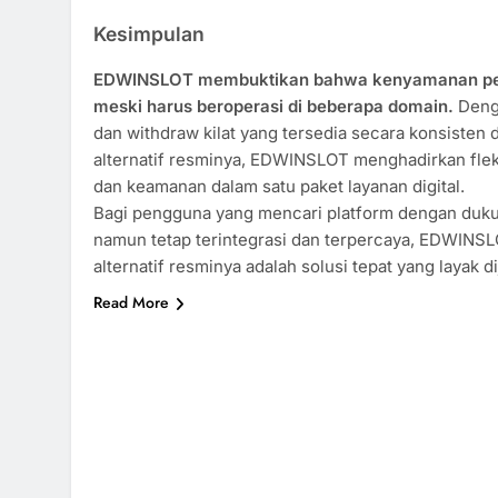
Kesimpulan
EDWINSLOT membuktikan bahwa kenyamanan pen
meski harus beroperasi di beberapa domain.
Denga
dan withdraw kilat yang tersedia secara konsisten d
alternatif resminya, EDWINSLOT menghadirkan fleks
dan keamanan dalam satu paket layanan digital.
Bagi pengguna yang mencari platform dengan duk
namun tetap terintegrasi dan terpercaya, EDWINSLO
alternatif resminya adalah solusi tepat yang layak d
Read More