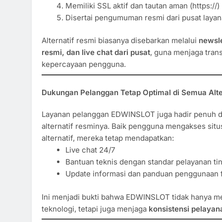
Memiliki SSL aktif dan tautan aman (https://)
Disertai pengumuman resmi dari pusat lay
Alternatif resmi biasanya disebarkan melalui
newsle
resmi, dan live chat dari pusat
, guna menjaga tran
kepercayaan pengguna.
Dukungan Pelanggan Tetap Optimal di Semua Alte
Layanan pelanggan EDWINSLOT juga hadir penuh d
alternatif resminya. Baik pengguna mengakses situ
alternatif, mereka tetap mendapatkan:
Live chat 24/7
Bantuan teknis dengan standar pelayanan ti
Update informasi dan panduan penggunaan fi
Ini menjadi bukti bahwa EDWINSLOT tidak hanya 
teknologi, tetapi juga menjaga
konsistensi pelayan