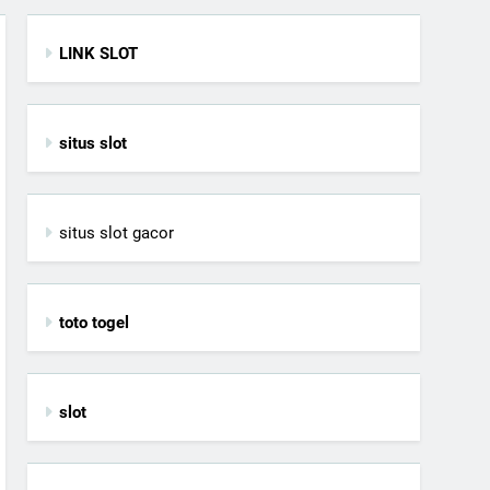
LINK SLOT
situs slot
situs slot gacor
toto togel
slot