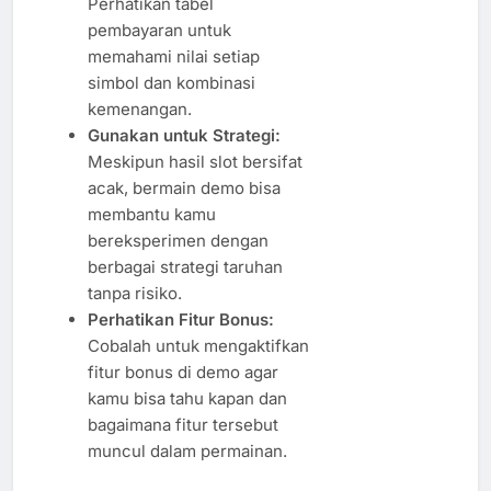
Perhatikan tabel
pembayaran untuk
memahami nilai setiap
simbol dan kombinasi
kemenangan.
Gunakan untuk Strategi:
Meskipun hasil slot bersifat
acak, bermain demo bisa
membantu kamu
bereksperimen dengan
berbagai strategi taruhan
tanpa risiko.
Perhatikan Fitur Bonus:
Cobalah untuk mengaktifkan
fitur bonus di demo agar
kamu bisa tahu kapan dan
bagaimana fitur tersebut
muncul dalam permainan.