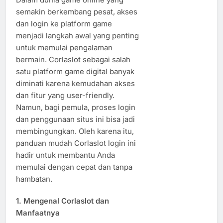
semakin berkembang pesat, akses
dan login ke platform game
menjadi langkah awal yang penting
untuk memulai pengalaman
bermain. Corlaslot sebagai salah
satu platform game digital banyak
diminati karena kemudahan akses
dan fitur yang user-friendly.
Namun, bagi pemula, proses login
dan penggunaan situs ini bisa jadi
membingungkan. Oleh karena itu,
panduan mudah Corlaslot login ini
hadir untuk membantu Anda
memulai dengan cepat dan tanpa
hambatan.
1. Mengenal Corlaslot dan
Manfaatnya