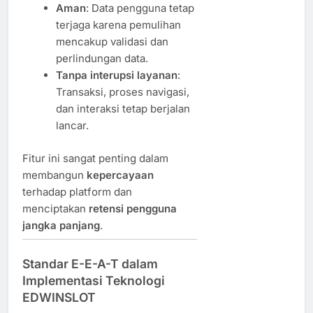
Aman
: Data pengguna tetap
terjaga karena pemulihan
mencakup validasi dan
perlindungan data.
Tanpa interupsi layanan
:
Transaksi, proses navigasi,
dan interaksi tetap berjalan
lancar.
Fitur ini sangat penting dalam
membangun
kepercayaan
terhadap platform dan
menciptakan
retensi pengguna
jangka panjang
.
Standar E-E-A-T dalam
Implementasi Teknologi
EDWINSLOT