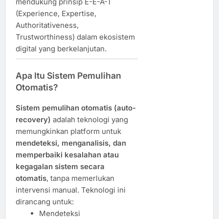
mendukung prinsip E-E-A-T
(Experience, Expertise,
Authoritativeness,
Trustworthiness) dalam ekosistem
digital yang berkelanjutan.
Apa Itu Sistem Pemulihan
Otomatis?
Sistem pemulihan otomatis (auto-
recovery)
adalah teknologi yang
memungkinkan platform untuk
mendeteksi, menganalisis, dan
memperbaiki kesalahan atau
kegagalan sistem secara
otomatis
, tanpa memerlukan
intervensi manual. Teknologi ini
dirancang untuk:
Mendeteksi