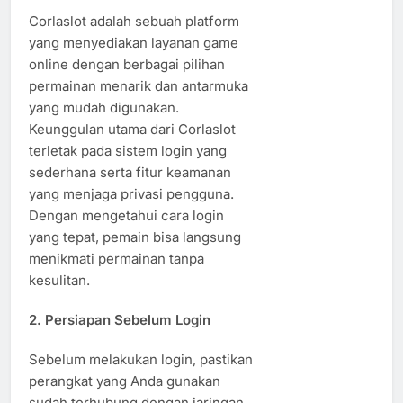
Corlaslot adalah sebuah platform
yang menyediakan layanan game
online dengan berbagai pilihan
permainan menarik dan antarmuka
yang mudah digunakan.
Keunggulan utama dari Corlaslot
terletak pada sistem login yang
sederhana serta fitur keamanan
yang menjaga privasi pengguna.
Dengan mengetahui cara login
yang tepat, pemain bisa langsung
menikmati permainan tanpa
kesulitan.
2. Persiapan Sebelum Login
Sebelum melakukan login, pastikan
perangkat yang Anda gunakan
sudah terhubung dengan jaringan