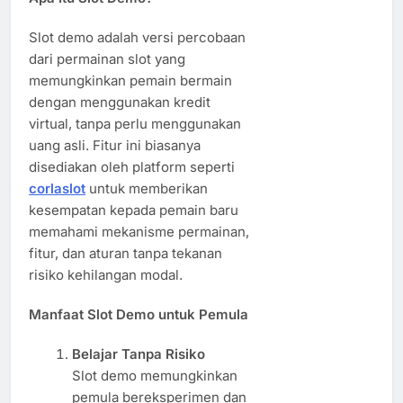
Slot demo adalah versi percobaan
dari permainan slot yang
memungkinkan pemain bermain
dengan menggunakan kredit
virtual, tanpa perlu menggunakan
uang asli. Fitur ini biasanya
disediakan oleh platform seperti
corlaslot
untuk memberikan
kesempatan kepada pemain baru
memahami mekanisme permainan,
fitur, dan aturan tanpa tekanan
risiko kehilangan modal.
Manfaat Slot Demo untuk Pemula
Belajar Tanpa Risiko
Slot demo memungkinkan
pemula bereksperimen dan