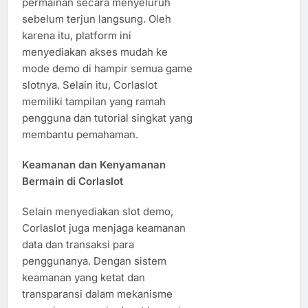
permainan secara menyeluruh
sebelum terjun langsung. Oleh
karena itu, platform ini
menyediakan akses mudah ke
mode demo di hampir semua game
slotnya. Selain itu, Corlaslot
memiliki tampilan yang ramah
pengguna dan tutorial singkat yang
membantu pemahaman.
Keamanan dan Kenyamanan
Bermain di Corlaslot
Selain menyediakan slot demo,
Corlaslot juga menjaga keamanan
data dan transaksi para
penggunanya. Dengan sistem
keamanan yang ketat dan
transparansi dalam mekanisme