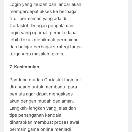
Login yang mudah dan lancar akan
mempercepat akses ke berbagai
fitur permainan yang ada di
Corlaslot. Dengan pengalaman
login yang optimal, pemula dapat
lebih fokus menikmati permainan
dan belajar berbagai strategi tanpa
terganggu masalah teknis.
7. Kesimpulan
Panduan mudah Corlaslot login ini
dirancang untuk membantu para
pemula agar dapat mengakses
akun dengan mudah dan aman.
Langkah-langkah yang jelas dan
tips penanganan kendala
diharapkan membuat proses awal
bermain game online menjadi