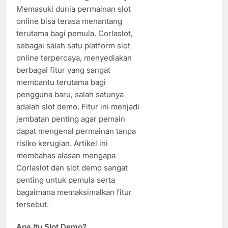
Memasuki dunia permainan slot
online bisa terasa menantang
terutama bagi pemula. Corlaslot,
sebagai salah satu platform slot
online terpercaya, menyediakan
berbagai fitur yang sangat
membantu terutama bagi
pengguna baru, salah satunya
adalah slot demo. Fitur ini menjadi
jembatan penting agar pemain
dapat mengenal permainan tanpa
risiko kerugian. Artikel ini
membahas alasan mengapa
Corlaslot dan slot demo sangat
penting untuk pemula serta
bagaimana memaksimalkan fitur
tersebut.
Apa Itu Slot Demo?