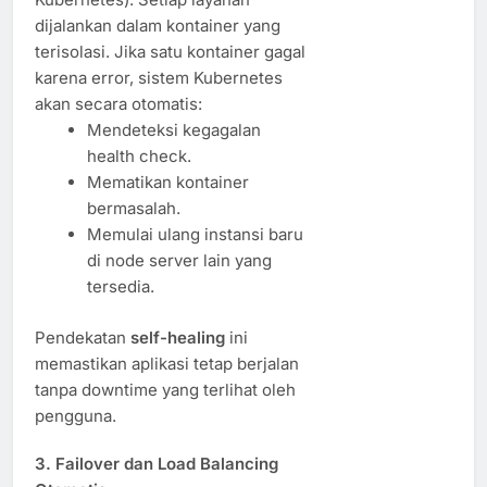
dijalankan dalam kontainer yang
terisolasi. Jika satu kontainer gagal
karena error, sistem Kubernetes
akan secara otomatis:
Mendeteksi kegagalan
health check.
Mematikan kontainer
bermasalah.
Memulai ulang instansi baru
di node server lain yang
tersedia.
Pendekatan
self-healing
ini
memastikan aplikasi tetap berjalan
tanpa downtime yang terlihat oleh
pengguna.
3.
Failover dan Load Balancing