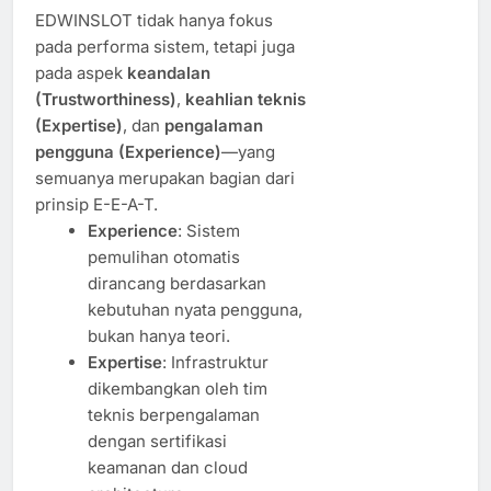
EDWINSLOT tidak hanya fokus
pada performa sistem, tetapi juga
pada aspek
keandalan
(Trustworthiness)
,
keahlian teknis
(Expertise)
, dan
pengalaman
pengguna (Experience)
—yang
semuanya merupakan bagian dari
prinsip E-E-A-T.
Experience
: Sistem
pemulihan otomatis
dirancang berdasarkan
kebutuhan nyata pengguna,
bukan hanya teori.
Expertise
: Infrastruktur
dikembangkan oleh tim
teknis berpengalaman
dengan sertifikasi
keamanan dan cloud