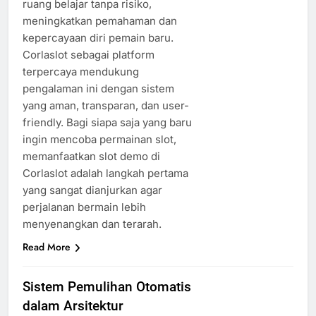
ruang belajar tanpa risiko,
meningkatkan pemahaman dan
kepercayaan diri pemain baru.
Corlaslot sebagai platform
terpercaya mendukung
pengalaman ini dengan sistem
yang aman, transparan, dan user-
friendly. Bagi siapa saja yang baru
ingin mencoba permainan slot,
memanfaatkan slot demo di
Corlaslot adalah langkah pertama
yang sangat dianjurkan agar
perjalanan bermain lebih
menyenangkan dan terarah.
Read More
Sistem Pemulihan Otomatis
dalam Arsitektur