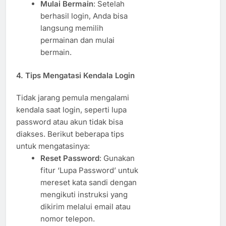
Mulai Bermain
: Setelah
berhasil login, Anda bisa
langsung memilih
permainan dan mulai
bermain.
4. Tips Mengatasi Kendala Login
Tidak jarang pemula mengalami
kendala saat login, seperti lupa
password atau akun tidak bisa
diakses. Berikut beberapa tips
untuk mengatasinya:
Reset Password
: Gunakan
fitur ‘Lupa Password’ untuk
mereset kata sandi dengan
mengikuti instruksi yang
dikirim melalui email atau
nomor telepon.