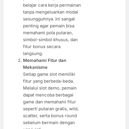
belajar cara kerja permainan
tanpa mengeluarkan modal
sesungguhnya. Ini sangat
penting agar pemain bisa
memahami pola putaran,
simbol-simbol khusus, dan
fitur bonus secara
langsung.
Memahami Fitur dan
Mekanisme
Setiap game slot memiliki
fitur yang berbeda-beda.
Melalui slot demo, pemain
dapat mencoba berbagai
game dan memahami fitur
seperti putaran gratis, wild,
scatter, serta bonus round
sebelum bermain dengan