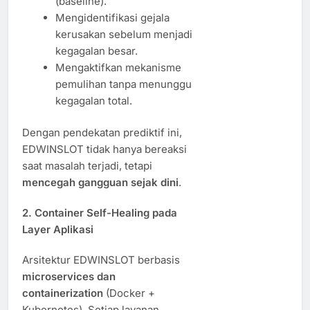
(baseline).
Mengidentifikasi gejala
kerusakan sebelum menjadi
kegagalan besar.
Mengaktifkan mekanisme
pemulihan tanpa menunggu
kegagalan total.
Dengan pendekatan prediktif ini,
EDWINSLOT tidak hanya bereaksi
saat masalah terjadi, tetapi
mencegah gangguan sejak dini
.
2.
Container Self-Healing pada
Layer Aplikasi
Arsitektur EDWINSLOT berbasis
microservices dan
containerization
(Docker +
Kubernetes). Setiap layanan