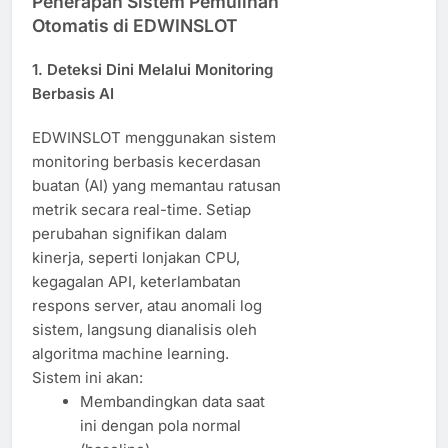
Penerapan Sistem Pemulihan
Otomatis di EDWINSLOT
1.
Deteksi Dini Melalui Monitoring
Berbasis AI
EDWINSLOT menggunakan sistem
monitoring berbasis kecerdasan
buatan (AI) yang memantau ratusan
metrik secara real-time. Setiap
perubahan signifikan dalam
kinerja, seperti lonjakan CPU,
kegagalan API, keterlambatan
respons server, atau anomali log
sistem, langsung dianalisis oleh
algoritma machine learning.
Sistem ini akan:
Membandingkan data saat
ini dengan pola normal