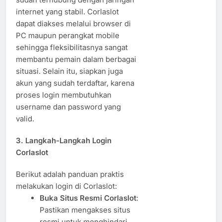
internet yang stabil. Corlaslot
dapat diakses melalui browser di
PC maupun perangkat mobile
sehingga fleksibilitasnya sangat
membantu pemain dalam berbagai
situasi. Selain itu, siapkan juga
akun yang sudah terdaftar, karena
proses login membutuhkan
username dan password yang
valid.
3. Langkah-Langkah Login
Corlaslot
Berikut adalah panduan praktis
melakukan login di Corlaslot:
Buka Situs Resmi Corlaslot
:
Pastikan mengakses situs
resmi untuk menghindari