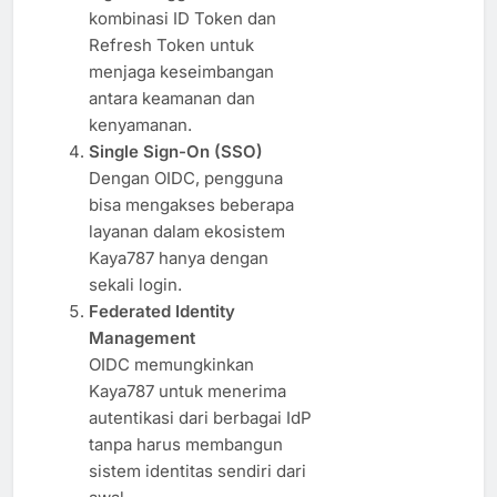
kombinasi ID Token dan
Refresh Token untuk
menjaga keseimbangan
antara keamanan dan
kenyamanan.
Single Sign-On (SSO)
Dengan OIDC, pengguna
bisa mengakses beberapa
layanan dalam ekosistem
Kaya787 hanya dengan
sekali login.
Federated Identity
Management
OIDC memungkinkan
Kaya787 untuk menerima
autentikasi dari berbagai IdP
tanpa harus membangun
sistem identitas sendiri dari