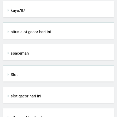
kaya787
situs slot gacor hari ini
spaceman
Slot
slot gacor hari ini