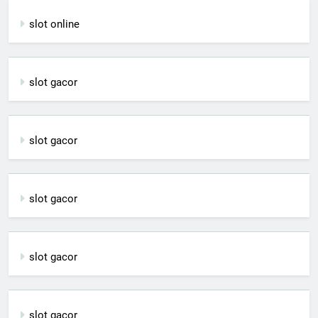
slot online
slot gacor
slot gacor
slot gacor
slot gacor
slot gacor