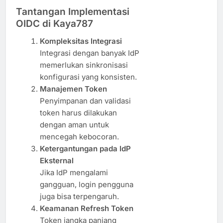
Tantangan Implementasi
OIDC di Kaya787
Kompleksitas Integrasi
Integrasi dengan banyak IdP
memerlukan sinkronisasi
konfigurasi yang konsisten.
Manajemen Token
Penyimpanan dan validasi
token harus dilakukan
dengan aman untuk
mencegah kebocoran.
Ketergantungan pada IdP
Eksternal
Jika IdP mengalami
gangguan, login pengguna
juga bisa terpengaruh.
Keamanan Refresh Token
Token jangka panjang