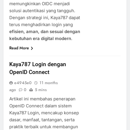
memungkinkan OIDC menjadi
solusi autentikasi yang tangguh.
Dengan strategi ini, Kaya787 dapat
terus menghadirkan login yang
efisien, aman, dan sesuai dengan
kebutuhan era digital modern
.
Read More
Kaya787 Login dengan
OpenID Connect
e4945e0
11 months
ago
0
5 mins
Artikel ini membahas penerapan
OpenID Connect dalam sistem
Kaya787 Login, mencakup konsep
dasar, manfaat, tantangan, serta
praktik terbaik untuk membangun