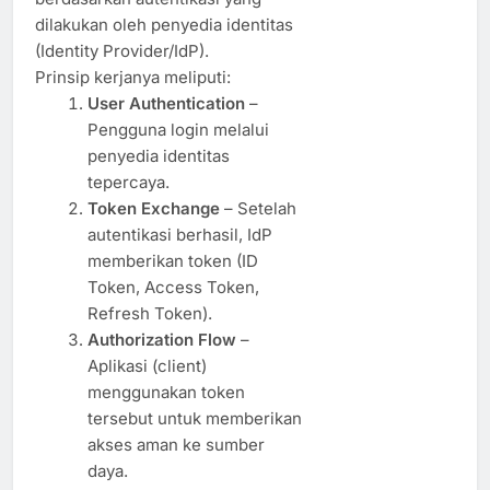
dilakukan oleh penyedia identitas
(Identity Provider/IdP).
Prinsip kerjanya meliputi:
User Authentication
–
Pengguna login melalui
penyedia identitas
tepercaya.
Token Exchange
– Setelah
autentikasi berhasil, IdP
memberikan token (ID
Token, Access Token,
Refresh Token).
Authorization Flow
–
Aplikasi (client)
menggunakan token
tersebut untuk memberikan
akses aman ke sumber
daya.