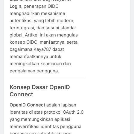
Login
, penerapan OIDC
menghadirkan mekanisme
autentikasi yang lebih modern,
terintegrasi, dan sesuai standar
global. Artikel ini akan mengulas
konsep OIDC, manfaatnya, serta
bagaimana Kaya787 dapat
memanfaatkannya untuk
meningkatkan keamanan dan
pengalaman pengguna.
Konsep Dasar OpenID
Connect
OpenID Connect
adalah lapisan
identitas di atas protokol OAuth 2.0
yang memungkinkan aplikasi
memverifikasi identitas pengguna
berdasarkan autentikasi yang