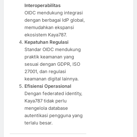
Interoperabilitas
OIDC mendukung integrasi
dengan berbagai IdP global,
memudahkan ekspansi
ekosistem Kaya787.
Kepatuhan Regulasi
Standar OIDC mendukung
praktik keamanan yang
sesuai dengan GDPR, ISO
27001, dan regulasi
keamanan digital lainnya.
Efisiensi Operasional
Dengan federated identity,
Kaya787 tidak perlu
mengelola database
autentikasi pengguna yang
terlalu besar.