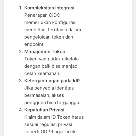
Kompleksitas Integrasi
Penerapan OIDC
memerlukan konfigurasi
mendetail, terutama dalam
pengelolaan token dan
endpoint.
Manajemen Token
Token yang tidak dikelola
dengan baik bisa menjadi
celah keamanan.
Ketergantungan pada IdP
Jika penyedia identitas
bermasalah, akses
pengguna bisa terganggu.
Kepatuhan Privasi
Klaim dalam ID Token harus
sesuai regulasi privasi
seperti GDPR agar tidak