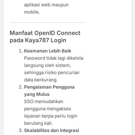
aplikasi web maupun
mobile.
Manfaat OpenID Connect
pada Kaya787 Login
Keamanan Lebih Baik
Password tidak lagi dikelola
langsung oleh sistem,
sehingga risiko pencurian
data berkurang.
Pengalaman Pengguna
yang Mulus
SSO memudahkan
pengguna mengakses
layanan tanpa perlu login
berulang kali.
Skalabilitas dan Integrasi