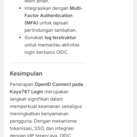
lebih aman.
Integrasikan dengan
Multi-
Factor Authentication
(MFA)
untuk lapisan
perlindungan tambahan.
Gunakan
log terstruktur
untuk memantau aktivitas
login berbasis OIDC.
Kesimpulan
Penerapan
OpenID Connect pada
Kaya787 Login
merupakan
langkah signifikan dalam
memperkuat keamanan sekaligus
meningkatkan kenyamanan
pengguna. Dengan mekanisme
tokenisasi, SSO, dan integrasi
dengan IdP tepercaya, OIDC