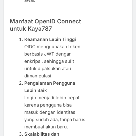
awal.
Manfaat OpenID Connect
untuk Kaya787
Keamanan Lebih Tinggi
OIDC menggunakan token
berbasis JWT dengan
enkripsi, sehingga sulit
untuk dipalsukan atau
dimanipulasi.
Pengalaman Pengguna
Lebih Baik
Login menjadi lebih cepat
karena pengguna bisa
masuk dengan identitas
yang sudah ada, tanpa harus
membuat akun baru.
Skalabilitas dan