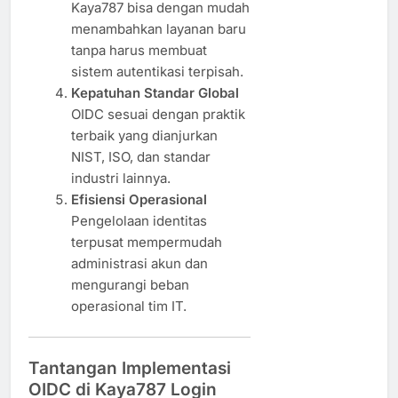
Kaya787 bisa dengan mudah
menambahkan layanan baru
tanpa harus membuat
sistem autentikasi terpisah.
Kepatuhan Standar Global
OIDC sesuai dengan praktik
terbaik yang dianjurkan
NIST, ISO, dan standar
industri lainnya.
Efisiensi Operasional
Pengelolaan identitas
terpusat mempermudah
administrasi akun dan
mengurangi beban
operasional tim IT.
Tantangan Implementasi
OIDC di Kaya787 Login