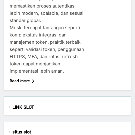
memastikan proses autentikasi
lebih modern, scalable, dan sesuai
standar global.
Meski terdapat tantangan seperti
kompleksitas integrasi dan
manajemen token, praktik terbaik
seperti validasi token, penggunaan
HTTPS, MFA, dan rotasi refresh
token dapat menjadikan
implementasi lebih aman.
Read More
LINK SLOT
situs slot