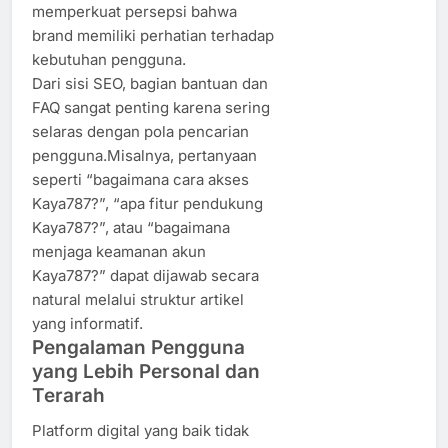
memperkuat persepsi bahwa
brand memiliki perhatian terhadap
kebutuhan pengguna.
Dari sisi SEO, bagian bantuan dan
FAQ sangat penting karena sering
selaras dengan pola pencarian
pengguna.Misalnya, pertanyaan
seperti “bagaimana cara akses
Kaya787?”, “apa fitur pendukung
Kaya787?”, atau “bagaimana
menjaga keamanan akun
Kaya787?” dapat dijawab secara
natural melalui struktur artikel
yang informatif.
Pengalaman Pengguna
yang Lebih Personal dan
Terarah
Platform digital yang baik tidak