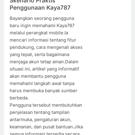
Skenario Praktis
Penggunaan Kaya787
Bayangkan seorang pengguna
baru ingin memahami Kaya787
melalui perangkat mobile.Ia
mencari informasi tentang fitur
pendukung, cara mengenali akses
yang tepat, serta bagaimana
menjaga akun tetap aman.Dalam
situasi ini, artikel yang informatif
akan membantu pengguna
memahami langkah awal tanpa
harus membuka banyak sumber
berbeda.
Pengguna tersebut membutuhkan
penjelasan tentang tampilan
antarmuka, pengaturan akun,
keamanan, dan pusat bantuan.Jika
semua informasi tersedia secara