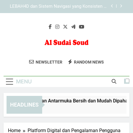
Skip
EDWINSLOT dengan Sistem Responsif untuk
to
Pengalaman yang Lebih Nyaman
content
LEBAH4D dengan Sistem Responsif untuk
Pengalaman yang Lebih Nyaman
EDWINSLOT dengan Antarmuka Bersih dan
Mudah Dipahami
LEBAH4D dan Sistem Navigasi yang Konsisten di
Setiap Halaman
Al Sudai Soud
Rasakan Aroma Elegan Dari Parfum Dan
EDWINSLOT dengan Sistem Responsif untuk
NEWSLETTER
RANDOM NEWS
Pengalaman yang Lebih Nyaman
Minyak Wangi Al Sudais Oud. Koleksi
LEBAH4D dengan Sistem Responsif untuk
Mewah Yang Tahan Lama.
Pengalaman yang Lebih Nyaman
MENU
WINSLOT dengan Antarmuka Bersih dan Mudah Dipahami
HEADLINES
Weeks Ago
Home
Platform Digital dan Pengalaman Pengguna