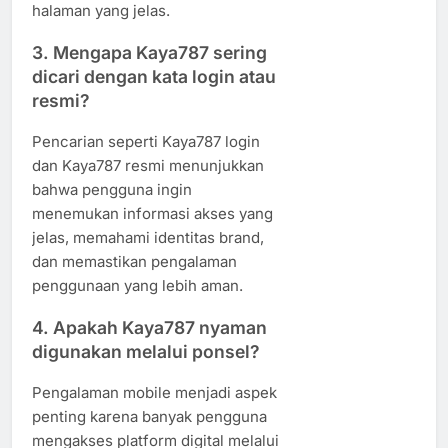
halaman yang jelas.
3. Mengapa Kaya787 sering
dicari dengan kata login atau
resmi?
Pencarian seperti Kaya787 login
dan Kaya787 resmi menunjukkan
bahwa pengguna ingin
menemukan informasi akses yang
jelas, memahami identitas brand,
dan memastikan pengalaman
penggunaan yang lebih aman.
4. Apakah Kaya787 nyaman
digunakan melalui ponsel?
Pengalaman mobile menjadi aspek
penting karena banyak pengguna
mengakses platform digital melalui