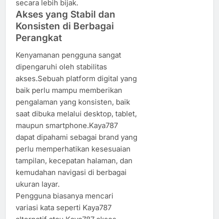
secara lebih bijak.
Akses yang Stabil dan
Konsisten di Berbagai
Perangkat
Kenyamanan pengguna sangat
dipengaruhi oleh stabilitas
akses.Sebuah platform digital yang
baik perlu mampu memberikan
pengalaman yang konsisten, baik
saat dibuka melalui desktop, tablet,
maupun smartphone.Kaya787
dapat dipahami sebagai brand yang
perlu memperhatikan kesesuaian
tampilan, kecepatan halaman, dan
kemudahan navigasi di berbagai
ukuran layar.
Pengguna biasanya mencari
variasi kata seperti Kaya787