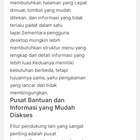
membutuhkan halaman yang cepat
dimuat, tombol yang mudah
ditekan, dan informasi yang tidak
terlalu padat dalam satu
layar.Sementara pengguna
desktop mungkin lebih
membutuhkan struktur menu yang
lengkap dan detail informasi yang
lebih luas.Keduanya memiliki
kebutuhan berbeda, tetapi
tujuannya sama, yaitu pengalaman
yang lancar dan tidak
membingungkan.
Pusat Bantuan dan
Informasi yang Mudah
Diakses
Fitur pendukung lain yang sangat
penting adalah pusat