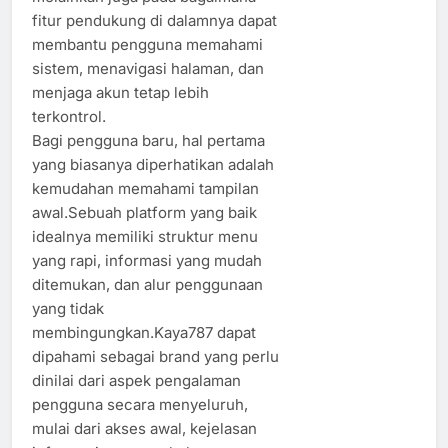
fitur pendukung di dalamnya dapat
membantu pengguna memahami
sistem, menavigasi halaman, dan
menjaga akun tetap lebih
terkontrol.
Bagi pengguna baru, hal pertama
yang biasanya diperhatikan adalah
kemudahan memahami tampilan
awal.Sebuah platform yang baik
idealnya memiliki struktur menu
yang rapi, informasi yang mudah
ditemukan, dan alur penggunaan
yang tidak
membingungkan.Kaya787 dapat
dipahami sebagai brand yang perlu
dinilai dari aspek pengalaman
pengguna secara menyeluruh,
mulai dari akses awal, kejelasan