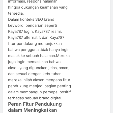
informasi, respons halaman,
hingga dukungan keamanan yang
tersedia.
Dalam konteks SEO brand
keyword, pencarian seperti
Kaya787 login, Kaya787 resmi,
Kaya787 alternatif, dan Kaya787
fitur pendukung menunjukkan
bahwa pengguna tidak hanya ingin
masuk ke sebuah halaman.Mereka
juga ingin memastikan bahwa
akses yang digunakan jelas, aman,
dan sesuai dengan kebutuhan
mereka.Inilah alasan mengapa fitur
pendukung menjadi bagian penting
dalam membangun persepsi positif
terhadap sebuah brand digital.
Peran Fitur Pendukung
dalam Meningkatkan