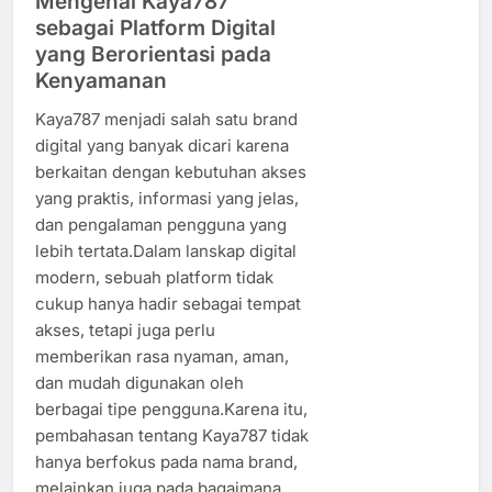
Mengenal Kaya787
sebagai Platform Digital
yang Berorientasi pada
Kenyamanan
Kaya787 menjadi salah satu brand
digital yang banyak dicari karena
berkaitan dengan kebutuhan akses
yang praktis, informasi yang jelas,
dan pengalaman pengguna yang
lebih tertata.Dalam lanskap digital
modern, sebuah platform tidak
cukup hanya hadir sebagai tempat
akses, tetapi juga perlu
memberikan rasa nyaman, aman,
dan mudah digunakan oleh
berbagai tipe pengguna.Karena itu,
pembahasan tentang Kaya787 tidak
hanya berfokus pada nama brand,
melainkan juga pada bagaimana