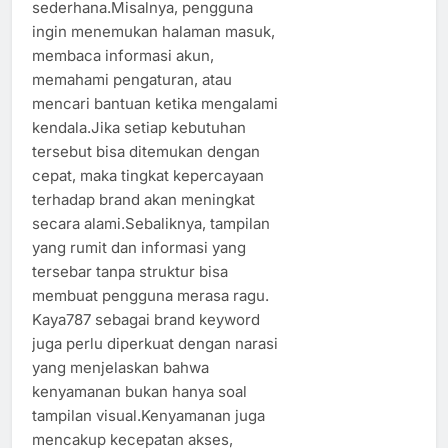
sederhana.Misalnya, pengguna
ingin menemukan halaman masuk,
membaca informasi akun,
memahami pengaturan, atau
mencari bantuan ketika mengalami
kendala.Jika setiap kebutuhan
tersebut bisa ditemukan dengan
cepat, maka tingkat kepercayaan
terhadap brand akan meningkat
secara alami.Sebaliknya, tampilan
yang rumit dan informasi yang
tersebar tanpa struktur bisa
membuat pengguna merasa ragu.
Kaya787 sebagai brand keyword
juga perlu diperkuat dengan narasi
yang menjelaskan bahwa
kenyamanan bukan hanya soal
tampilan visual.Kenyamanan juga
mencakup kecepatan akses,