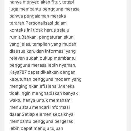
hanya menyediakan fitur, tetapi
juga membantu pengguna merasa
bahwa pengalaman mereka
terarah.Personalisasi dalam
konteks ini tidak harus selalu
rumit.Bahkan, pengaturan akun
yang jelas, tampilan yang mudah
disesuaikan, dan informasi yang
relevan sudah cukup membantu
pengguna merasa lebih nyaman.
Kaya787 dapat dikaitkan dengan
kebutuhan pengguna modern yang
menginginkan efisiensi.Mereka
tidak ingin menghabiskan banyak
waktu hanya untuk memahami
menu atau mencari informasi
dasar.Setiap elemen sebaiknya
membantu pengguna bergerak
lebih cepat menuju tujuan