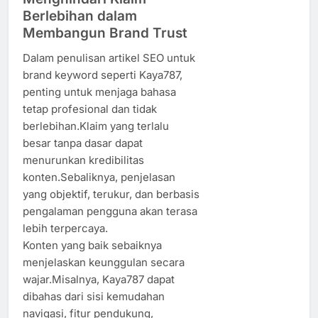
Berlebihan dalam
Membangun Brand Trust
Dalam penulisan artikel SEO untuk
brand keyword seperti Kaya787,
penting untuk menjaga bahasa
tetap profesional dan tidak
berlebihan.Klaim yang terlalu
besar tanpa dasar dapat
menurunkan kredibilitas
konten.Sebaliknya, penjelasan
yang objektif, terukur, dan berbasis
pengalaman pengguna akan terasa
lebih terpercaya.
Konten yang baik sebaiknya
menjelaskan keunggulan secara
wajar.Misalnya, Kaya787 dapat
dibahas dari sisi kemudahan
navigasi, fitur pendukung,