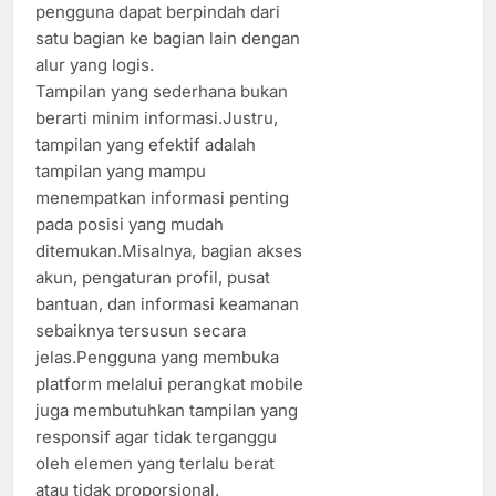
pengguna dapat berpindah dari
satu bagian ke bagian lain dengan
alur yang logis.
Tampilan yang sederhana bukan
berarti minim informasi.Justru,
tampilan yang efektif adalah
tampilan yang mampu
menempatkan informasi penting
pada posisi yang mudah
ditemukan.Misalnya, bagian akses
akun, pengaturan profil, pusat
bantuan, dan informasi keamanan
sebaiknya tersusun secara
jelas.Pengguna yang membuka
platform melalui perangkat mobile
juga membutuhkan tampilan yang
responsif agar tidak terganggu
oleh elemen yang terlalu berat
atau tidak proporsional.