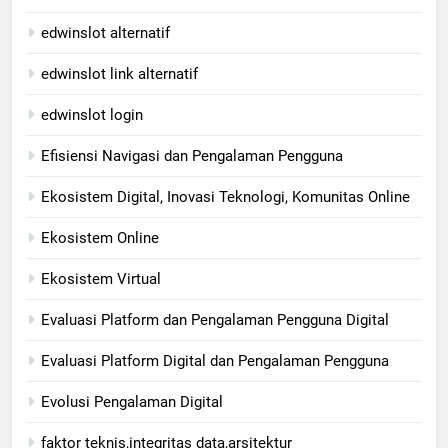
edwinslot alternatif
edwinslot link alternatif
edwinslot login
Efisiensi Navigasi dan Pengalaman Pengguna
Ekosistem Digital, Inovasi Teknologi, Komunitas Online
Ekosistem Online
Ekosistem Virtual
Evaluasi Platform dan Pengalaman Pengguna Digital
Evaluasi Platform Digital dan Pengalaman Pengguna
Evolusi Pengalaman Digital
faktor teknis,integritas data,arsitektur