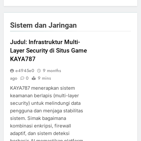
Sistem dan Jaringan
Judul: Infrastruktur Multi-
Layer Security di Situs Game
KAYA787
e4945e0
9 months
ago
0
9 mins
KAYA787 menerapkan sistem
keamanan berlapis (multi-layer
security) untuk melindungi data
pengguna dan menjaga stabilitas
sistem. Simak bagaimana
kombinasi enkripsi, firewall
adaptif, dan sistem deteksi
berbasis AI memastikan platform