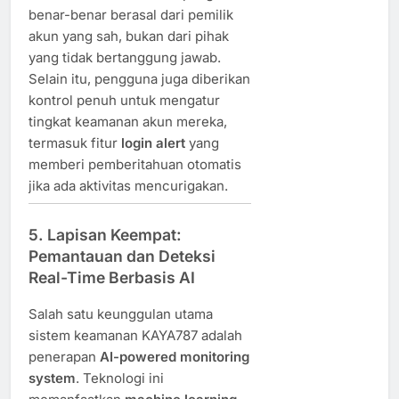
benar-benar berasal dari pemilik
akun yang sah, bukan dari pihak
yang tidak bertanggung jawab.
Selain itu, pengguna juga diberikan
kontrol penuh untuk mengatur
tingkat keamanan akun mereka,
termasuk fitur
login alert
yang
memberi pemberitahuan otomatis
jika ada aktivitas mencurigakan.
5. Lapisan Keempat:
Pemantauan dan Deteksi
Real-Time Berbasis AI
Salah satu keunggulan utama
sistem keamanan KAYA787 adalah
penerapan
AI-powered monitoring
system
. Teknologi ini