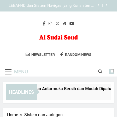
Skip
EDWINSLOT dengan Sistem Responsif untuk
to
Pengalaman yang Lebih Nyaman
content
LEBAH4D dengan Sistem Responsif untuk
Pengalaman yang Lebih Nyaman
EDWINSLOT dengan Antarmuka Bersih dan
Mudah Dipahami
LEBAH4D dan Sistem Navigasi yang Konsisten di
Setiap Halaman
Al Sudai Soud
Rasakan Aroma Elegan Dari Parfum Dan
EDWINSLOT dengan Sistem Responsif untuk
NEWSLETTER
RANDOM NEWS
Pengalaman yang Lebih Nyaman
Minyak Wangi Al Sudais Oud. Koleksi
LEBAH4D dengan Sistem Responsif untuk
Mewah Yang Tahan Lama.
Pengalaman yang Lebih Nyaman
MENU
DWINSLOT dengan Antarmuka Bersih dan Mudah Dipahami
HEADLINES
 Weeks Ago
Home
Sistem dan Jaringan