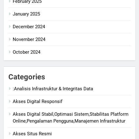
February 2025
January 2025
December 2024
November 2024
October 2024
Categories
:Analisis Infrastruktur & Integritas Data
Akses Digital Responsif
Akses Digital Stabil,Optimasi Sistem,Stabilitas Platform
Online,Pengalaman Pengguna,Manajemen Infrastruktur
Akses Situs Resmi