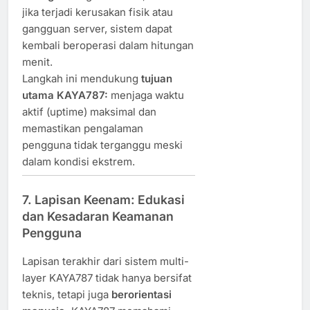
jika terjadi kerusakan fisik atau
gangguan server, sistem dapat
kembali beroperasi dalam hitungan
menit.
Langkah ini mendukung
tujuan
utama KAYA787:
menjaga waktu
aktif (uptime) maksimal dan
memastikan pengalaman
pengguna tidak terganggu meski
dalam kondisi ekstrem.
7. Lapisan Keenam: Edukasi
dan Kesadaran Keamanan
Pengguna
Lapisan terakhir dari sistem multi-
layer KAYA787 tidak hanya bersifat
teknis, tetapi juga
berorientasi