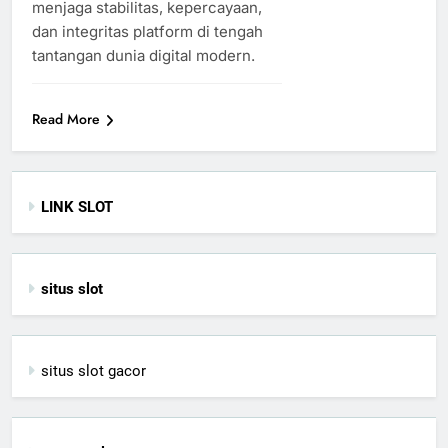
menjaga stabilitas, kepercayaan,
dan integritas platform di tengah
tantangan dunia digital modern.
Read More
LINK SLOT
situs slot
situs slot gacor