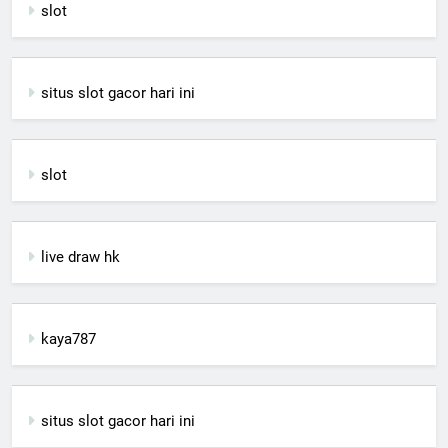
slot
situs slot gacor hari ini
slot
live draw hk
kaya787
situs slot gacor hari ini