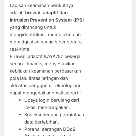
Lapisan keamanan berikutnya
adalah
firewall adaptif dan
Intrusion Prevention System (IPS)
yang dirancang untuk
mengidentifikasi, memblokir, dan
memitigasi ancaman siber secara
real-time.
Firewall adaptif KAYA787 bekerja
secara dinamis, menyesuaikan
kebijakan keamanan berdasarkan
pola lalu lintas jaringan dan
aktivitas pengguna. Teknologi ini
dapat mengenali anomali seperti:
Upaya login berulang dari
lokasi mencurigakan.
Koneksi dengan permintaan
data berlebihan.
Potensi serangan
DDoS