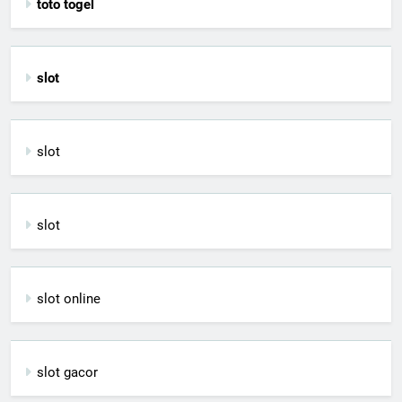
toto togel
slot
slot
slot
slot online
slot gacor