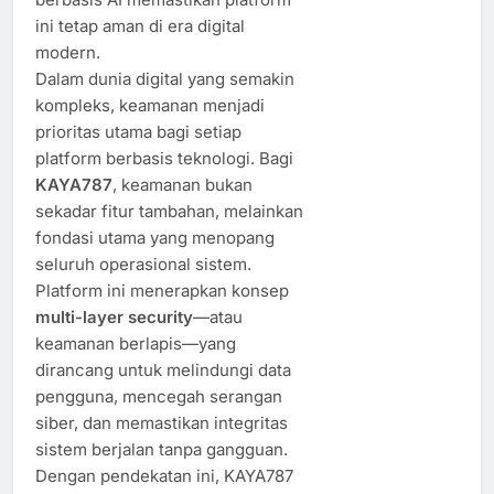
ini tetap aman di era digital
modern.
Dalam dunia digital yang semakin
kompleks, keamanan menjadi
prioritas utama bagi setiap
platform berbasis teknologi. Bagi
KAYA787
, keamanan bukan
sekadar fitur tambahan, melainkan
fondasi utama yang menopang
seluruh operasional sistem.
Platform ini menerapkan konsep
multi-layer security
—atau
keamanan berlapis—yang
dirancang untuk melindungi data
pengguna, mencegah serangan
siber, dan memastikan integritas
sistem berjalan tanpa gangguan.
Dengan pendekatan ini, KAYA787