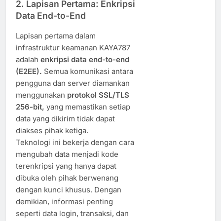
2. Lapisan Pertama: Enkripsi
Data End-to-End
Lapisan pertama dalam
infrastruktur keamanan KAYA787
adalah
enkripsi data end-to-end
(E2EE).
Semua komunikasi antara
pengguna dan server diamankan
menggunakan
protokol SSL/TLS
256-bit,
yang memastikan setiap
data yang dikirim tidak dapat
diakses pihak ketiga.
Teknologi ini bekerja dengan cara
mengubah data menjadi kode
terenkripsi yang hanya dapat
dibuka oleh pihak berwenang
dengan kunci khusus. Dengan
demikian, informasi penting
seperti data login, transaksi, dan