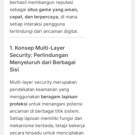
berhasil membangun reputasi
sebagai
situs game yang aman,
cepat, dan terpercaya
, di mana
setiap interaksi pengguna
terlindungi dari ancaman digital.
1. Konsep Multi-Layer
Security: Perlindungan
Menyeluruh dari Berbagai
Sisi
Multi-layer security merupakan
pendekatan keamanan yang
menggunakan
beragam lapisan
proteksi
untuk menangani potensi
ancaman di berbagai titik sistem.
Setiap lapisan memiliki fungsi dan
mekanisme berbeda, tetapi bekerja
secara terpadu untuk menciptakan