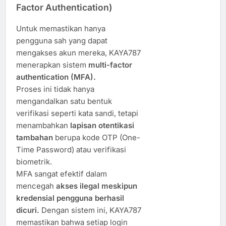
Factor Authentication)
Untuk memastikan hanya
pengguna sah yang dapat
mengakses akun mereka, KAYA787
menerapkan sistem
multi-factor
authentication (MFA).
Proses ini tidak hanya
mengandalkan satu bentuk
verifikasi seperti kata sandi, tetapi
menambahkan
lapisan otentikasi
tambahan
berupa kode OTP (One-
Time Password) atau verifikasi
biometrik.
MFA sangat efektif dalam
mencegah
akses ilegal meskipun
kredensial pengguna berhasil
dicuri.
Dengan sistem ini, KAYA787
memastikan bahwa setiap login