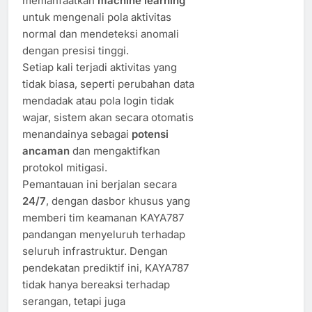
memanfaatkan
machine learning
untuk mengenali pola aktivitas
normal dan mendeteksi anomali
dengan presisi tinggi.
Setiap kali terjadi aktivitas yang
tidak biasa, seperti perubahan data
mendadak atau pola login tidak
wajar, sistem akan secara otomatis
menandainya sebagai
potensi
ancaman
dan mengaktifkan
protokol mitigasi.
Pemantauan ini berjalan secara
24/7
, dengan dasbor khusus yang
memberi tim keamanan KAYA787
pandangan menyeluruh terhadap
seluruh infrastruktur. Dengan
pendekatan prediktif ini, KAYA787
tidak hanya bereaksi terhadap
serangan, tetapi juga