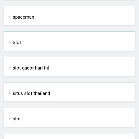
spaceman
Slot
slot gacor hari ini
situs slot thailand
slot