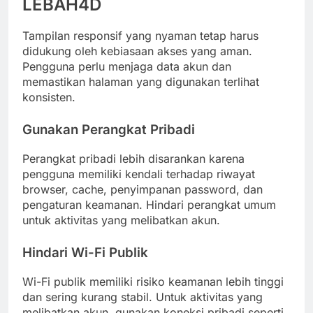
LEBAH4D
Tampilan responsif yang nyaman tetap harus
didukung oleh kebiasaan akses yang aman.
Pengguna perlu menjaga data akun dan
memastikan halaman yang digunakan terlihat
konsisten.
Gunakan Perangkat Pribadi
Perangkat pribadi lebih disarankan karena
pengguna memiliki kendali terhadap riwayat
browser, cache, penyimpanan password, dan
pengaturan keamanan. Hindari perangkat umum
untuk aktivitas yang melibatkan akun.
Hindari Wi-Fi Publik
Wi-Fi publik memiliki risiko keamanan lebih tinggi
dan sering kurang stabil. Untuk aktivitas yang
melibatkan akun, gunakan koneksi pribadi seperti