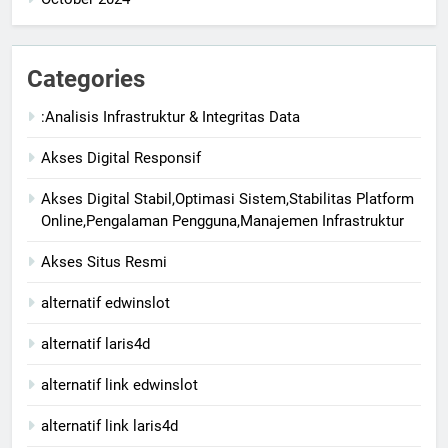
Categories
:Analisis Infrastruktur & Integritas Data
Akses Digital Responsif
Akses Digital Stabil,Optimasi Sistem,Stabilitas Platform
Online,Pengalaman Pengguna,Manajemen Infrastruktur
Akses Situs Resmi
alternatif edwinslot
alternatif laris4d
alternatif link edwinslot
alternatif link laris4d