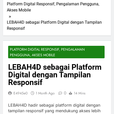
Platform Digital Responsif, Pengalaman Pengguna,
Akses Mobile
LEBAH4D sebagai Platform Digital dengan Tampilan
Responsif
PLATFORM DIGITAL RESPONSIF, PENGALAMAN
PENGGUNA, AKSES MOBILE
LEBAH4D sebagai Platform
Digital dengan Tampilan
Responsif
0
E4945e0
1 Month Ago
14 Mins
LEBAH4D hadir sebagai platform digital dengan
tampilan responsif yang mendukung akses lebih