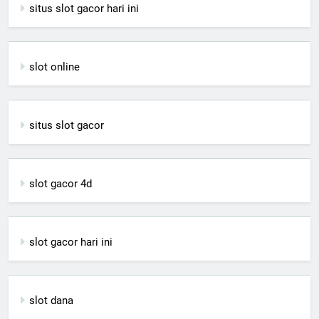
situs slot gacor hari ini
slot online
situs slot gacor
slot gacor 4d
slot gacor hari ini
slot dana