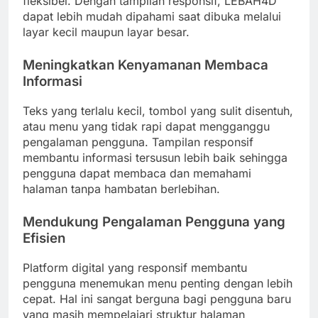
fleksibel. Dengan tampilan responsif, LEBAH4D
dapat lebih mudah dipahami saat dibuka melalui
layar kecil maupun layar besar.
Meningkatkan Kenyamanan Membaca
Informasi
Teks yang terlalu kecil, tombol yang sulit disentuh,
atau menu yang tidak rapi dapat mengganggu
pengalaman pengguna. Tampilan responsif
membantu informasi tersusun lebih baik sehingga
pengguna dapat membaca dan memahami
halaman tanpa hambatan berlebihan.
Mendukung Pengalaman Pengguna yang
Efisien
Platform digital yang responsif membantu
pengguna menemukan menu penting dengan lebih
cepat. Hal ini sangat berguna bagi pengguna baru
yang masih mempelajari struktur halaman