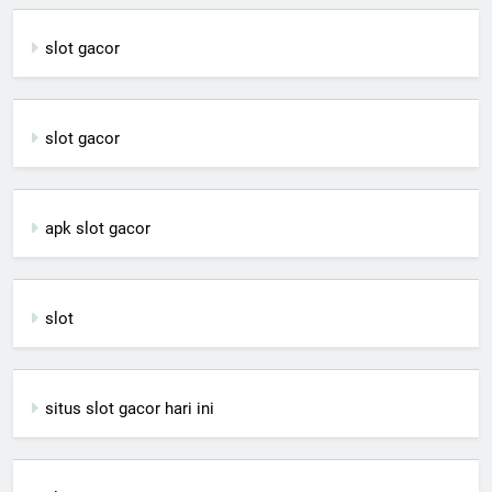
slot gacor
slot gacor
apk slot gacor
slot
situs slot gacor hari ini