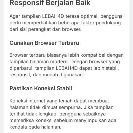
Responsif Berjalan Baik
Agar tampilan LEBAH4D terasa optimal, pengguna
perlu memperhatikan beberapa faktor pendukung
dari sisi perangkat dan browser.
Gunakan Browser Terbaru
Browser terbaru biasanya lebih kompatibel dengan
tampilan halaman modern. Dengan browser yang
diperbarui, tampilan LEBAH4D dapat lebih stabil,
responsif, dan mudah digunakan.
Pastikan Koneksi Stabil
Koneksi internet yang lemah dapat membuat
halaman tidak dimuat sempurna. Jika tampilan
terlihat tidak lengkap, pengguna sebaiknya
memeriksa koneksi sebelum menyimpulkan ada
kendala pada halaman.