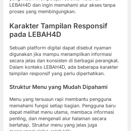
LEBAH4D dan ingin memahami alur akses tanpa
proses yang membingungkan.
Karakter Tampilan Responsif
pada LEBAH4D
Sebuah platform digital dapat disebut nyaman
digunakan jika mampu menampilkan informasi
secara jelas dan konsisten di berbagai perangkat.
Dalam konteks LEBAH4D, ada beberapa karakter
tampilan responsif yang perlu diperhatikan.
Struktur Menu yang Mudah Dipahami
Menu yang tersusun rapi membantu pengguna
memahami fungsi setiap bagian. Pengguna baru
dapat melihat menu utama, membaca informasi
penting, dan mengenali alur halaman secara
bertahap. Struktur menu yang jelas juga