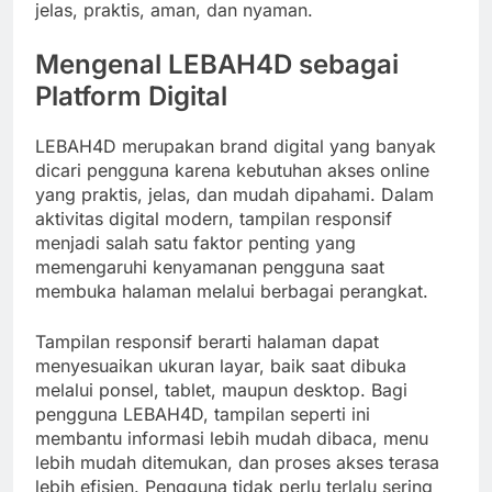
jelas, praktis, aman, dan nyaman.
Mengenal LEBAH4D sebagai
Platform Digital
LEBAH4D merupakan brand digital yang banyak
dicari pengguna karena kebutuhan akses online
yang praktis, jelas, dan mudah dipahami. Dalam
aktivitas digital modern, tampilan responsif
menjadi salah satu faktor penting yang
memengaruhi kenyamanan pengguna saat
membuka halaman melalui berbagai perangkat.
Tampilan responsif berarti halaman dapat
menyesuaikan ukuran layar, baik saat dibuka
melalui ponsel, tablet, maupun desktop. Bagi
pengguna LEBAH4D, tampilan seperti ini
membantu informasi lebih mudah dibaca, menu
lebih mudah ditemukan, dan proses akses terasa
lebih efisien. Pengguna tidak perlu terlalu sering