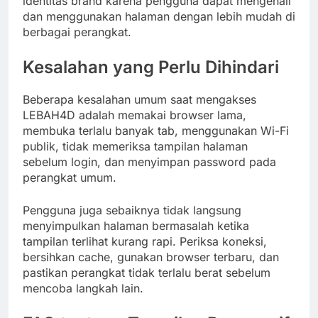
identitas brand karena pengguna dapat mengenali
dan menggunakan halaman dengan lebih mudah di
berbagai perangkat.
Kesalahan yang Perlu Dihindari
Beberapa kesalahan umum saat mengakses
LEBAH4D adalah memakai browser lama,
membuka terlalu banyak tab, menggunakan Wi-Fi
publik, tidak memeriksa tampilan halaman
sebelum login, dan menyimpan password pada
perangkat umum.
Pengguna juga sebaiknya tidak langsung
menyimpulkan halaman bermasalah ketika
tampilan terlihat kurang rapi. Periksa koneksi,
bersihkan cache, gunakan browser terbaru, dan
pastikan perangkat tidak terlalu berat sebelum
mencoba langkah lain.