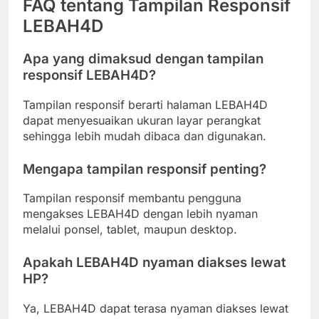
FAQ tentang Tampilan Responsif
LEBAH4D
Apa yang dimaksud dengan tampilan
responsif LEBAH4D?
Tampilan responsif berarti halaman LEBAH4D
dapat menyesuaikan ukuran layar perangkat
sehingga lebih mudah dibaca dan digunakan.
Mengapa tampilan responsif penting?
Tampilan responsif membantu pengguna
mengakses LEBAH4D dengan lebih nyaman
melalui ponsel, tablet, maupun desktop.
Apakah LEBAH4D nyaman diakses lewat
HP?
Ya, LEBAH4D dapat terasa nyaman diakses lewat