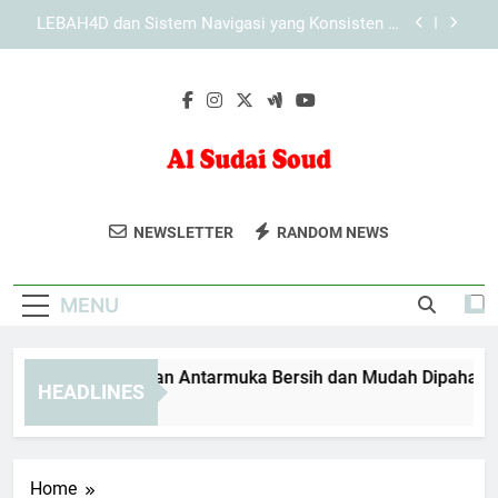
Skip
EDWINSLOT dengan Sistem Responsif untuk
to
Pengalaman yang Lebih Nyaman
content
LEBAH4D dengan Sistem Responsif untuk
Pengalaman yang Lebih Nyaman
EDWINSLOT dengan Antarmuka Bersih dan
Mudah Dipahami
LEBAH4D dan Sistem Navigasi yang Konsisten di
Setiap Halaman
Al Sudai Soud
Rasakan Aroma Elegan Dari Parfum Dan
EDWINSLOT dengan Sistem Responsif untuk
NEWSLETTER
RANDOM NEWS
Pengalaman yang Lebih Nyaman
Minyak Wangi Al Sudais Oud. Koleksi
LEBAH4D dengan Sistem Responsif untuk
Mewah Yang Tahan Lama.
Pengalaman yang Lebih Nyaman
MENU
DWINSLOT dengan Antarmuka Bersih dan Mudah Dipahami
HEADLINES
Weeks Ago
Home