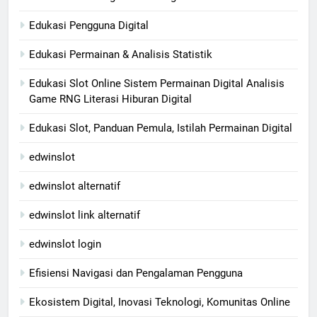
Edukasi Pengguna Digital
Edukasi Permainan & Analisis Statistik
Edukasi Slot Online Sistem Permainan Digital Analisis
Game RNG Literasi Hiburan Digital
Edukasi Slot, Panduan Pemula, Istilah Permainan Digital
edwinslot
edwinslot alternatif
edwinslot link alternatif
edwinslot login
Efisiensi Navigasi dan Pengalaman Pengguna
Ekosistem Digital, Inovasi Teknologi, Komunitas Online