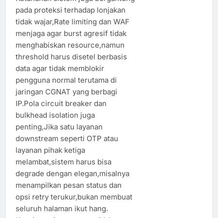
pada proteksi terhadap lonjakan
tidak wajar,Rate limiting dan WAF
menjaga agar burst agresif tidak
menghabiskan resource,namun
threshold harus disetel berbasis
data agar tidak memblokir
pengguna normal terutama di
jaringan CGNAT yang berbagi
IP.Pola circuit breaker dan
bulkhead isolation juga
penting,Jika satu layanan
downstream seperti OTP atau
layanan pihak ketiga
melambat,sistem harus bisa
degrade dengan elegan,misalnya
menampilkan pesan status dan
opsi retry terukur,bukan membuat
seluruh halaman ikut hang.