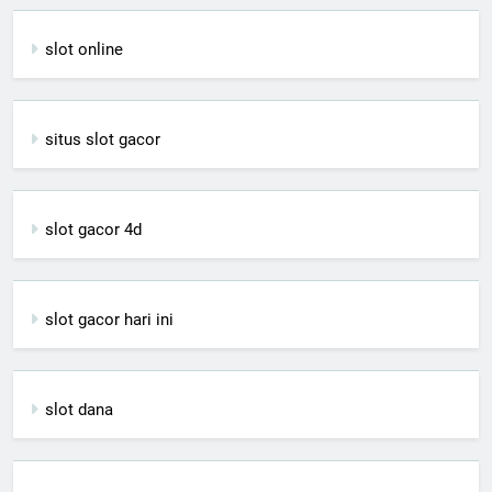
slot online
situs slot gacor
slot gacor 4d
slot gacor hari ini
slot dana