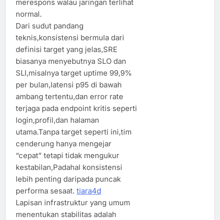
merespons walau jaringan terlihat
normal.
Dari sudut pandang
teknis,konsistensi bermula dari
definisi target yang jelas,SRE
biasanya menyebutnya SLO dan
SLI,misalnya target uptime 99,9%
per bulan,latensi p95 di bawah
ambang tertentu,dan error rate
terjaga pada endpoint kritis seperti
login,profil,dan halaman
utama.Tanpa target seperti ini,tim
cenderung hanya mengejar
“cepat” tetapi tidak mengukur
kestabilan,Padahal konsistensi
lebih penting daripada puncak
performa sesaat.
tiara4d
Lapisan infrastruktur yang umum
menentukan stabilitas adalah