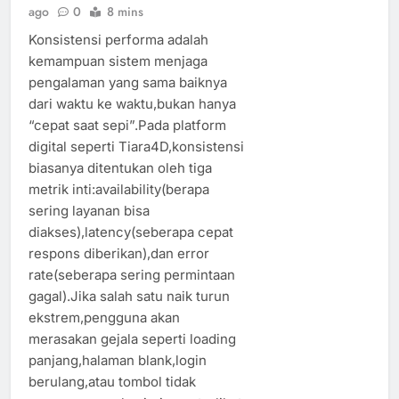
ago
0
8 mins
Konsistensi performa adalah
kemampuan sistem menjaga
pengalaman yang sama baiknya
dari waktu ke waktu,bukan hanya
“cepat saat sepi”.Pada platform
digital seperti Tiara4D,konsistensi
biasanya ditentukan oleh tiga
metrik inti:availability(berapa
sering layanan bisa
diakses),latency(seberapa cepat
respons diberikan),dan error
rate(seberapa sering permintaan
gagal).Jika salah satu naik turun
ekstrem,pengguna akan
merasakan gejala seperti loading
panjang,halaman blank,login
berulang,atau tombol tidak