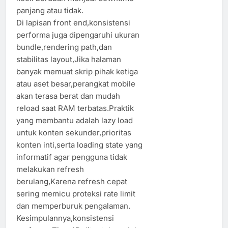
panjang atau tidak.
Di lapisan front end,konsistensi
performa juga dipengaruhi ukuran
bundle,rendering path,dan
stabilitas layout,Jika halaman
banyak memuat skrip pihak ketiga
atau aset besar,perangkat mobile
akan terasa berat dan mudah
reload saat RAM terbatas.Praktik
yang membantu adalah lazy load
untuk konten sekunder,prioritas
konten inti,serta loading state yang
informatif agar pengguna tidak
melakukan refresh
berulang,Karena refresh cepat
sering memicu proteksi rate limit
dan memperburuk pengalaman.
Kesimpulannya,konsistensi