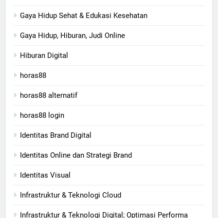
Gaya Hidup Sehat & Edukasi Kesehatan
Gaya Hidup, Hiburan, Judi Online
Hiburan Digital
horas88
horas88 alternatif
horas88 login
Identitas Brand Digital
Identitas Online dan Strategi Brand
Identitas Visual
Infrastruktur & Teknologi Cloud
Infrastruktur & Teknologi Digital; Optimasi Performa