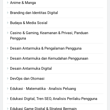
Anime & Manga
Branding dan Identitas Digital
Budaya & Media Sosial
Casino & Gaming, Keamanan & Privasi, Panduan
Pengguna
Desain Antarmuka & Pengalaman Pengguna
Desain Antarmuka dan Kemudahan Penggunaan
Desain Antarmuka Digital
DevOps dan Otomasi
Edukasi · Matematika · Analisis Peluang
Edukasi Digital, Tren SEO, Analisis Perilaku Pengguna
Edukasi Game Digital & Strategi Bermain