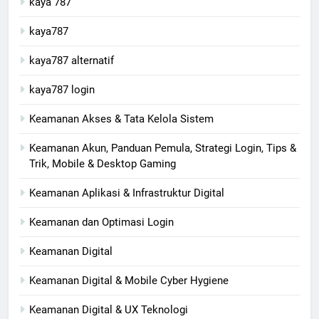
kaya 787
kaya787
kaya787 alternatif
kaya787 login
Keamanan Akses & Tata Kelola Sistem
Keamanan Akun, Panduan Pemula, Strategi Login, Tips &
Trik, Mobile & Desktop Gaming
Keamanan Aplikasi & Infrastruktur Digital
Keamanan dan Optimasi Login
Keamanan Digital
Keamanan Digital & Mobile Cyber Hygiene
Keamanan Digital & UX Teknologi