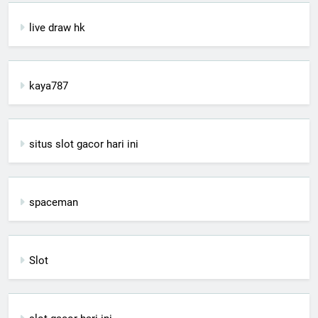
live draw hk
kaya787
situs slot gacor hari ini
spaceman
Slot