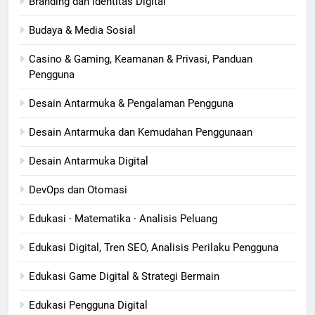
Branding dan Identitas Digital
Budaya & Media Sosial
Casino & Gaming, Keamanan & Privasi, Panduan
Pengguna
Desain Antarmuka & Pengalaman Pengguna
Desain Antarmuka dan Kemudahan Penggunaan
Desain Antarmuka Digital
DevOps dan Otomasi
Edukasi · Matematika · Analisis Peluang
Edukasi Digital, Tren SEO, Analisis Perilaku Pengguna
Edukasi Game Digital & Strategi Bermain
Edukasi Pengguna Digital