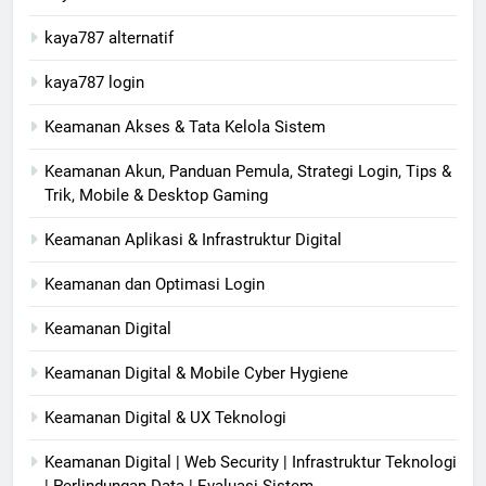
kaya787 alternatif
kaya787 login
Keamanan Akses & Tata Kelola Sistem
Keamanan Akun, Panduan Pemula, Strategi Login, Tips &
Trik, Mobile & Desktop Gaming
Keamanan Aplikasi & Infrastruktur Digital
Keamanan dan Optimasi Login
Keamanan Digital
Keamanan Digital & Mobile Cyber Hygiene
Keamanan Digital & UX Teknologi
Keamanan Digital | Web Security | Infrastruktur Teknologi
| Perlindungan Data | Evaluasi Sistem