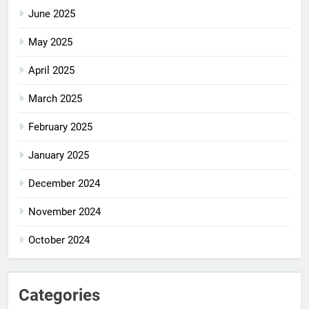
June 2025
May 2025
April 2025
March 2025
February 2025
January 2025
December 2024
November 2024
October 2024
Categories