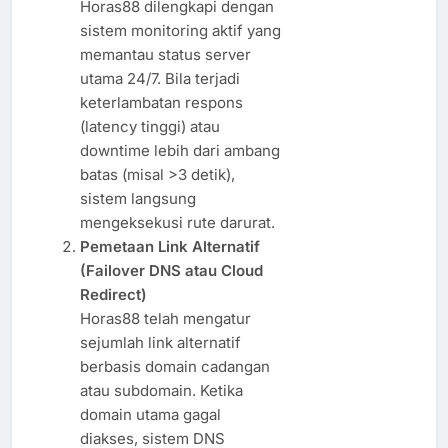
Horas88 dilengkapi dengan
sistem monitoring aktif yang
memantau status server
utama 24/7. Bila terjadi
keterlambatan respons
(latency tinggi) atau
downtime lebih dari ambang
batas (misal >3 detik),
sistem langsung
mengeksekusi rute darurat.
Pemetaan Link Alternatif
(Failover DNS atau Cloud
Redirect)
Horas88 telah mengatur
sejumlah link alternatif
berbasis domain cadangan
atau subdomain. Ketika
domain utama gagal
diakses, sistem DNS