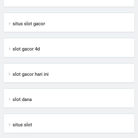
situs slot gacor
slot gacor 4d
slot gacor hari ini
slot dana
situs slot