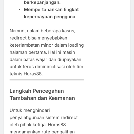
berkepanjangan.
Mempertahankan tingkat
kepercayaan pengguna.
Namun, dalam beberapa kasus,
redirect bisa menyebabkan
keterlambatan minor dalam loading
halaman pertama. Hal ini masih
dalam batas wajar dan diupayakan
untuk terus diminimalisasi oleh tim
teknis Horas88.
Langkah Pencegahan
Tambahan dan Keamanan
Untuk menghindari
penyalahgunaan sistem redirect
oleh pihak ketiga, Horas88
mengamankan rute pengalihan