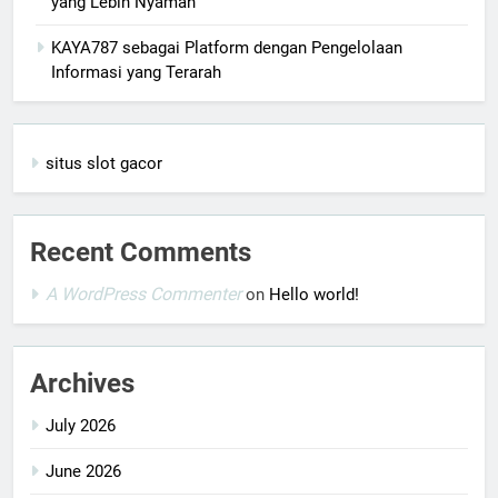
yang Lebih Nyaman
KAYA787 sebagai Platform dengan Pengelolaan
Informasi yang Terarah
situs slot gacor
Recent Comments
A WordPress Commenter
on
Hello world!
Archives
July 2026
June 2026