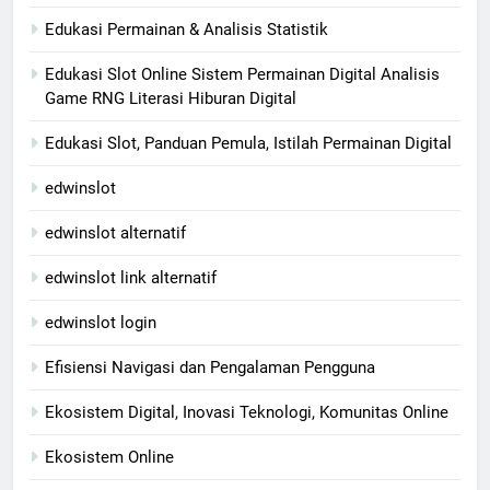
Edukasi Permainan & Analisis Statistik
Edukasi Slot Online Sistem Permainan Digital Analisis
Game RNG Literasi Hiburan Digital
Edukasi Slot, Panduan Pemula, Istilah Permainan Digital
edwinslot
edwinslot alternatif
edwinslot link alternatif
edwinslot login
Efisiensi Navigasi dan Pengalaman Pengguna
Ekosistem Digital, Inovasi Teknologi, Komunitas Online
Ekosistem Online