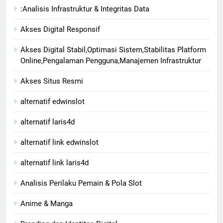
:Analisis Infrastruktur & Integritas Data
Akses Digital Responsif
Akses Digital Stabil,Optimasi Sistem,Stabilitas Platform
Online,Pengalaman Pengguna,Manajemen Infrastruktur
Akses Situs Resmi
alternatif edwinslot
alternatif laris4d
alternatif link edwinslot
alternatif link laris4d
Analisis Perilaku Pemain & Pola Slot
Anime & Manga