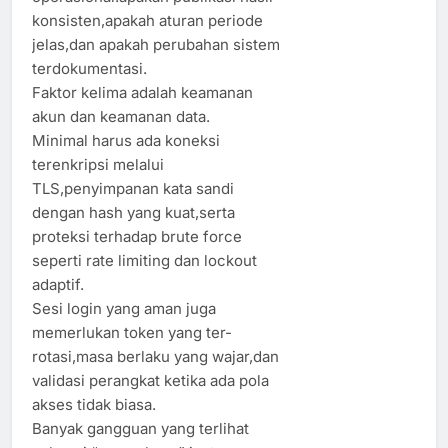
konsisten,apakah aturan periode
jelas,dan apakah perubahan sistem
terdokumentasi.
Faktor kelima adalah keamanan
akun dan keamanan data.
Minimal harus ada koneksi
terenkripsi melalui
TLS,penyimpanan kata sandi
dengan hash yang kuat,serta
proteksi terhadap brute force
seperti rate limiting dan lockout
adaptif.
Sesi login yang aman juga
memerlukan token yang ter-
rotasi,masa berlaku yang wajar,dan
validasi perangkat ketika ada pola
akses tidak biasa.
Banyak gangguan yang terlihat