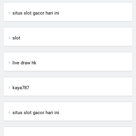
situs slot gacor hari ini
slot
live draw hk
kaya787
situs slot gacor hari ini