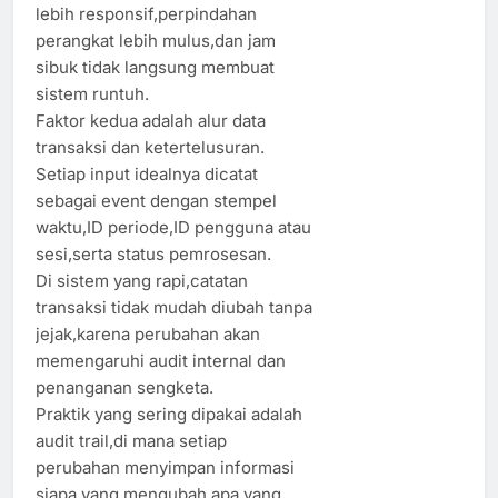
lebih responsif,perpindahan
perangkat lebih mulus,dan jam
sibuk tidak langsung membuat
sistem runtuh.
Faktor kedua adalah alur data
transaksi dan ketertelusuran.
Setiap input idealnya dicatat
sebagai event dengan stempel
waktu,ID periode,ID pengguna atau
sesi,serta status pemrosesan.
Di sistem yang rapi,catatan
transaksi tidak mudah diubah tanpa
jejak,karena perubahan akan
memengaruhi audit internal dan
penanganan sengketa.
Praktik yang sering dipakai adalah
audit trail,di mana setiap
perubahan menyimpan informasi
siapa yang mengubah,apa yang