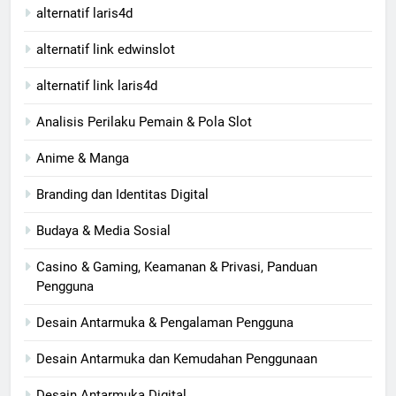
alternatif laris4d
alternatif link edwinslot
alternatif link laris4d
Analisis Perilaku Pemain & Pola Slot
Anime & Manga
Branding dan Identitas Digital
Budaya & Media Sosial
Casino & Gaming, Keamanan & Privasi, Panduan
Pengguna
Desain Antarmuka & Pengalaman Pengguna
Desain Antarmuka dan Kemudahan Penggunaan
Desain Antarmuka Digital