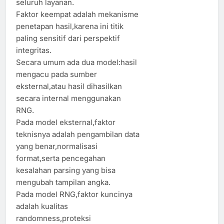
seluruh layanan.
Faktor keempat adalah mekanisme
penetapan hasil,karena ini titik
paling sensitif dari perspektif
integritas.
Secara umum ada dua model:hasil
mengacu pada sumber
eksternal,atau hasil dihasilkan
secara internal menggunakan
RNG.
Pada model eksternal,faktor
teknisnya adalah pengambilan data
yang benar,normalisasi
format,serta pencegahan
kesalahan parsing yang bisa
mengubah tampilan angka.
Pada model RNG,faktor kuncinya
adalah kualitas
randomness,proteksi