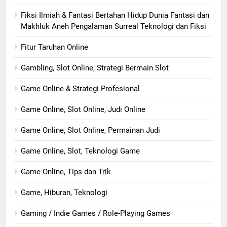
Fiksi Ilmiah & Fantasi Bertahan Hidup Dunia Fantasi dan
Makhluk Aneh Pengalaman Surreal Teknologi dan Fiksi
Fitur Taruhan Online
Gambling, Slot Online, Strategi Bermain Slot
Game Online & Strategi Profesional
Game Online, Slot Online, Judi Online
Game Online, Slot Online, Permainan Judi
Game Online, Slot, Teknologi Game
Game Online, Tips dan Trik
Game, Hiburan, Teknologi
Gaming / Indie Games / Role-Playing Games