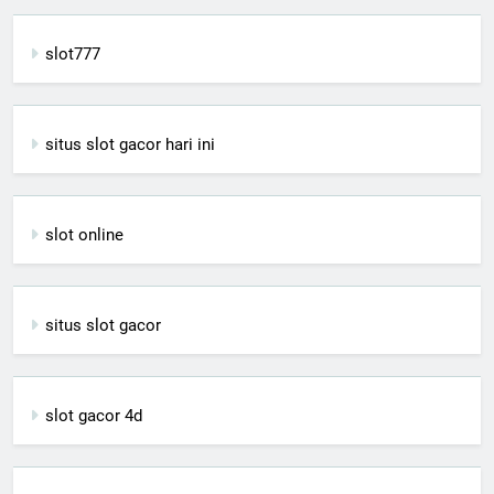
slot777
situs slot gacor hari ini
slot online
situs slot gacor
slot gacor 4d