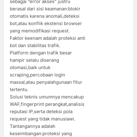
sebagai “error akses” justru
berasal dari sisi keamanan:blokir
otomatis karena anomali,deteksi
bot,atau konflik ekstensi browser
yang memodifikasi request.
Faktor keenam adalah proteksi anti
bot dan stabilitas trafik.
Platform dengan trafik besar
hampir selalu diserang
otomasi,baik untuk
scraping,percobaan login
massal,atau penyalahgunaan fitur
tertentu.
Solusi teknis umumnya mencakup
WAF,fingerprint perangkat,analisis
reputasi IP,serta deteksi pola
request yang tidak manusiawi.
Tantangannya adalah
keseimbangan:proteksi yang