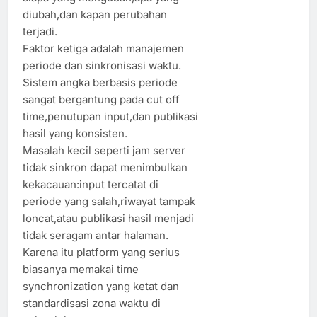
diubah,dan kapan perubahan
terjadi.
Faktor ketiga adalah manajemen
periode dan sinkronisasi waktu.
Sistem angka berbasis periode
sangat bergantung pada cut off
time,penutupan input,dan publikasi
hasil yang konsisten.
Masalah kecil seperti jam server
tidak sinkron dapat menimbulkan
kekacauan:input tercatat di
periode yang salah,riwayat tampak
loncat,atau publikasi hasil menjadi
tidak seragam antar halaman.
Karena itu platform yang serius
biasanya memakai time
synchronization yang ketat dan
standardisasi zona waktu di