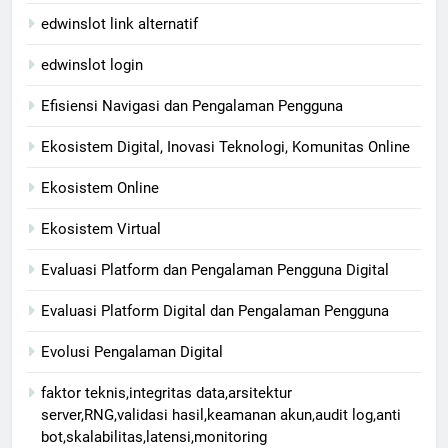
edwinslot link alternatif
edwinslot login
Efisiensi Navigasi dan Pengalaman Pengguna
Ekosistem Digital, Inovasi Teknologi, Komunitas Online
Ekosistem Online
Ekosistem Virtual
Evaluasi Platform dan Pengalaman Pengguna Digital
Evaluasi Platform Digital dan Pengalaman Pengguna
Evolusi Pengalaman Digital
faktor teknis,integritas data,arsitektur
server,RNG,validasi hasil,keamanan akun,audit log,anti
bot,skalabilitas,latensi,monitoring