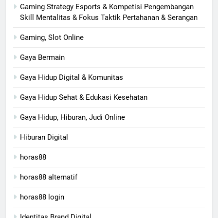
Gaming Strategy Esports & Kompetisi Pengembangan
Skill Mentalitas & Fokus Taktik Pertahanan & Serangan
Gaming, Slot Online
Gaya Bermain
Gaya Hidup Digital & Komunitas
Gaya Hidup Sehat & Edukasi Kesehatan
Gaya Hidup, Hiburan, Judi Online
Hiburan Digital
horas88
horas88 alternatif
horas88 login
Identitas Brand Digital