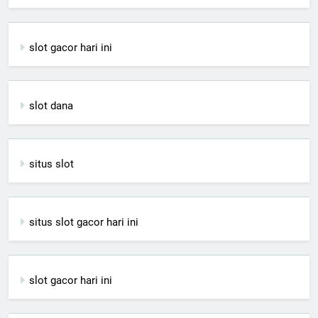
slot gacor hari ini
slot dana
situs slot
situs slot gacor hari ini
slot gacor hari ini