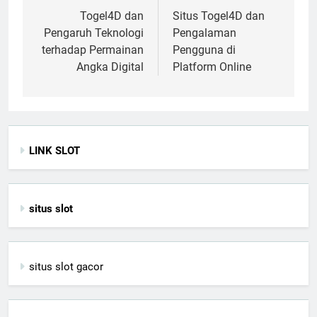
navigation
Togel4D dan
Situs Togel4D dan
Pengaruh Teknologi
Pengalaman
terhadap Permainan
Pengguna di
Angka Digital
Platform Online
LINK SLOT
situs slot
situs slot gacor