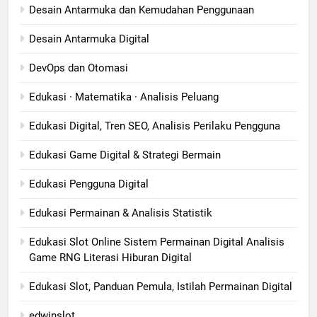
Desain Antarmuka dan Kemudahan Penggunaan
Desain Antarmuka Digital
DevOps dan Otomasi
Edukasi · Matematika · Analisis Peluang
Edukasi Digital, Tren SEO, Analisis Perilaku Pengguna
Edukasi Game Digital & Strategi Bermain
Edukasi Pengguna Digital
Edukasi Permainan & Analisis Statistik
Edukasi Slot Online Sistem Permainan Digital Analisis
Game RNG Literasi Hiburan Digital
Edukasi Slot, Panduan Pemula, Istilah Permainan Digital
edwinslot