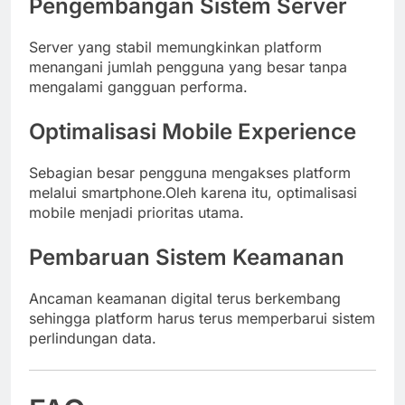
Pengembangan Sistem Server
Server yang stabil memungkinkan platform
menangani jumlah pengguna yang besar tanpa
mengalami gangguan performa.
Optimalisasi Mobile Experience
Sebagian besar pengguna mengakses platform
melalui smartphone.Oleh karena itu, optimalisasi
mobile menjadi prioritas utama.
Pembaruan Sistem Keamanan
Ancaman keamanan digital terus berkembang
sehingga platform harus terus memperbarui sistem
perlindungan data.