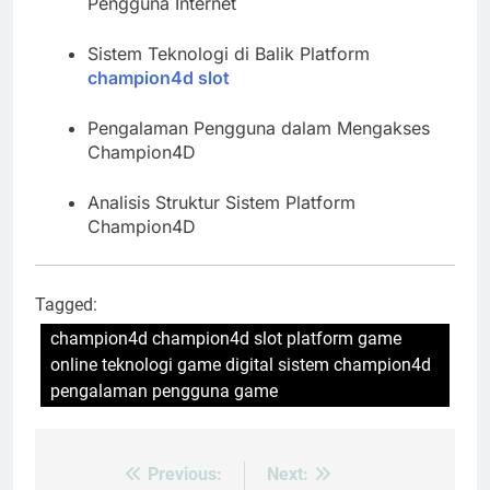
Pengguna Internet
Sistem Teknologi di Balik Platform
champion4d slot
Pengalaman Pengguna dalam Mengakses
Champion4D
Analisis Struktur Sistem Platform
Champion4D
Tagged:
champion4d champion4d slot platform game
online teknologi game digital sistem champion4d
pengalaman pengguna game
Previous:
Next:
Post