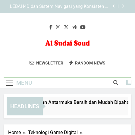
Skip
EDWINSLOT dengan Sistem Responsif untuk
to
Pengalaman yang Lebih Nyaman
content
LEBAH4D dengan Sistem Responsif untuk
Pengalaman yang Lebih Nyaman
EDWINSLOT dengan Antarmuka Bersih dan
Mudah Dipahami
LEBAH4D dan Sistem Navigasi yang Konsisten di
Setiap Halaman
Al Sudai Soud
Rasakan Aroma Elegan Dari Parfum Dan
EDWINSLOT dengan Sistem Responsif untuk
NEWSLETTER
RANDOM NEWS
Pengalaman yang Lebih Nyaman
Minyak Wangi Al Sudais Oud. Koleksi
LEBAH4D dengan Sistem Responsif untuk
Mewah Yang Tahan Lama.
Pengalaman yang Lebih Nyaman
MENU
WINSLOT dengan Antarmuka Bersih dan Mudah Dipahami
HEADLINES
Week Ago
Home
Teknologi Game Digital