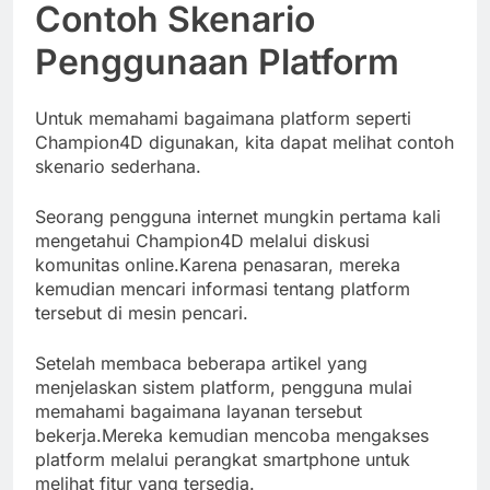
Contoh Skenario
Penggunaan Platform
Untuk memahami bagaimana platform seperti
Champion4D digunakan, kita dapat melihat contoh
skenario sederhana.
Seorang pengguna internet mungkin pertama kali
mengetahui Champion4D melalui diskusi
komunitas online.Karena penasaran, mereka
kemudian mencari informasi tentang platform
tersebut di mesin pencari.
Setelah membaca beberapa artikel yang
menjelaskan sistem platform, pengguna mulai
memahami bagaimana layanan tersebut
bekerja.Mereka kemudian mencoba mengakses
platform melalui perangkat smartphone untuk
melihat fitur yang tersedia.