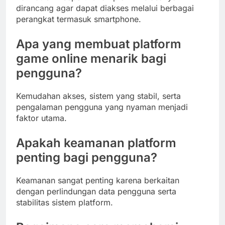
dirancang agar dapat diakses melalui berbagai
perangkat termasuk smartphone.
Apa yang membuat platform
game online menarik bagi
pengguna?
Kemudahan akses, sistem yang stabil, serta
pengalaman pengguna yang nyaman menjadi
faktor utama.
Apakah keamanan platform
penting bagi pengguna?
Keamanan sangat penting karena berkaitan
dengan perlindungan data pengguna serta
stabilitas sistem platform.