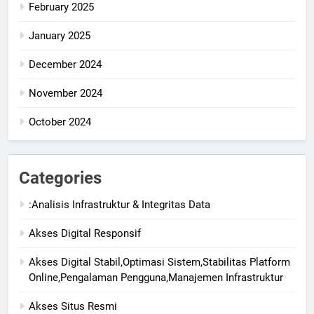
February 2025
January 2025
December 2024
November 2024
October 2024
Categories
:Analisis Infrastruktur & Integritas Data
Akses Digital Responsif
Akses Digital Stabil,Optimasi Sistem,Stabilitas Platform
Online,Pengalaman Pengguna,Manajemen Infrastruktur
Akses Situs Resmi