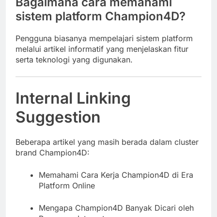
Bagaimana cara memahami
sistem platform Champion4D?
Pengguna biasanya mempelajari sistem platform
melalui artikel informatif yang menjelaskan fitur
serta teknologi yang digunakan.
Internal Linking
Suggestion
Beberapa artikel yang masih berada dalam cluster
brand Champion4D:
Memahami Cara Kerja Champion4D di Era
Platform Online
Mengapa Champion4D Banyak Dicari oleh