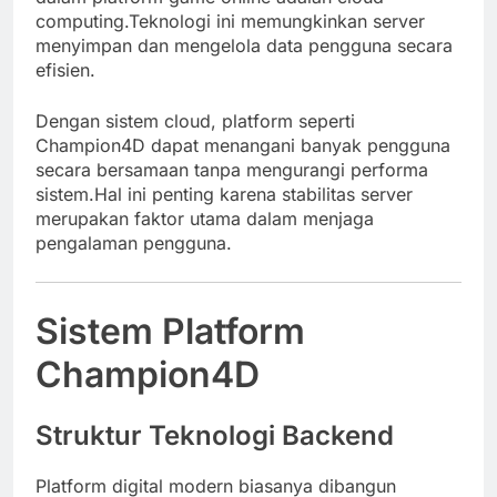
computing.Teknologi ini memungkinkan server
menyimpan dan mengelola data pengguna secara
efisien.
Dengan sistem cloud, platform seperti
Champion4D dapat menangani banyak pengguna
secara bersamaan tanpa mengurangi performa
sistem.Hal ini penting karena stabilitas server
merupakan faktor utama dalam menjaga
pengalaman pengguna.
Sistem Platform
Champion4D
Struktur Teknologi Backend
Platform digital modern biasanya dibangun