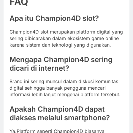
FAQ
Apa itu Champion4D slot?
Champion4D slot merupakan platform digital yang
sering dibicarakan dalam ekosistem game online
karena sistem dan teknologi yang digunakan.
Mengapa Champion4D sering
dicari di internet?
Brand ini sering muncul dalam diskusi komunitas
digital sehingga banyak pengguna mencari
informasi lebih lanjut mengenai platform tersebut.
Apakah Champion4D dapat
diakses melalui smartphone?
Ya.Platform seperti Champion4D biasanya