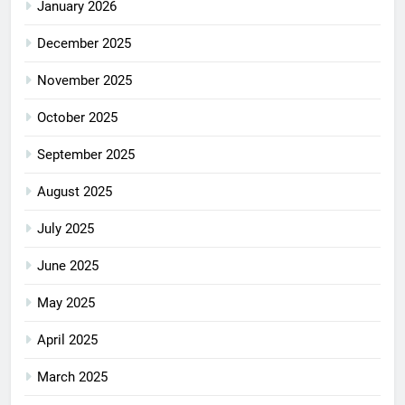
January 2026
December 2025
November 2025
October 2025
September 2025
August 2025
July 2025
June 2025
May 2025
April 2025
March 2025