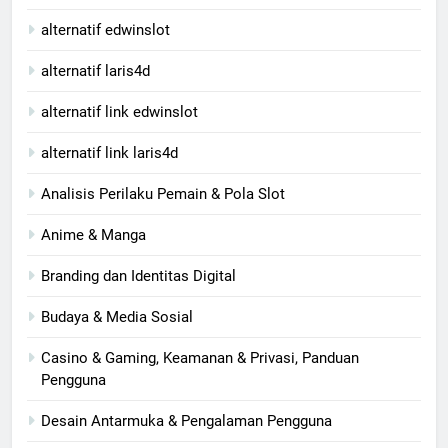
alternatif edwinslot
alternatif laris4d
alternatif link edwinslot
alternatif link laris4d
Analisis Perilaku Pemain & Pola Slot
Anime & Manga
Branding dan Identitas Digital
Budaya & Media Sosial
Casino & Gaming, Keamanan & Privasi, Panduan
Pengguna
Desain Antarmuka & Pengalaman Pengguna