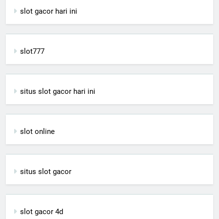
slot gacor hari ini
slot777
situs slot gacor hari ini
slot online
situs slot gacor
slot gacor 4d