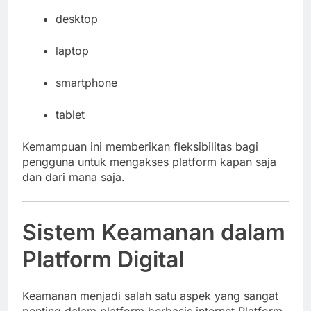
desktop
laptop
smartphone
tablet
Kemampuan ini memberikan fleksibilitas bagi
pengguna untuk mengakses platform kapan saja
dan dari mana saja.
Sistem Keamanan dalam
Platform Digital
Keamanan menjadi salah satu aspek yang sangat
penting dalam platform berbasis internet.Platform