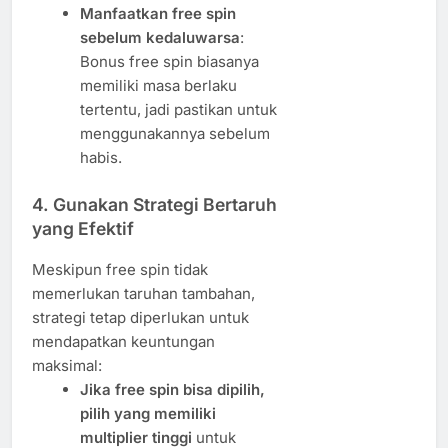
Manfaatkan free spin
sebelum kedaluwarsa
:
Bonus free spin biasanya
memiliki masa berlaku
tertentu, jadi pastikan untuk
menggunakannya sebelum
habis.
4. Gunakan Strategi Bertaruh
yang Efektif
Meskipun free spin tidak
memerlukan taruhan tambahan,
strategi tetap diperlukan untuk
mendapatkan keuntungan
maksimal:
Jika free spin bisa dipilih,
pilih yang memiliki
multiplier tinggi
untuk