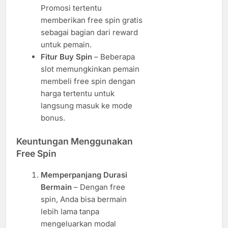
Promosi tertentu
memberikan free spin gratis
sebagai bagian dari reward
untuk pemain.
Fitur Buy Spin
– Beberapa
slot memungkinkan pemain
membeli free spin dengan
harga tertentu untuk
langsung masuk ke mode
bonus.
Keuntungan Menggunakan
Free Spin
Memperpanjang Durasi
Bermain
– Dengan free
spin, Anda bisa bermain
lebih lama tanpa
mengeluarkan modal