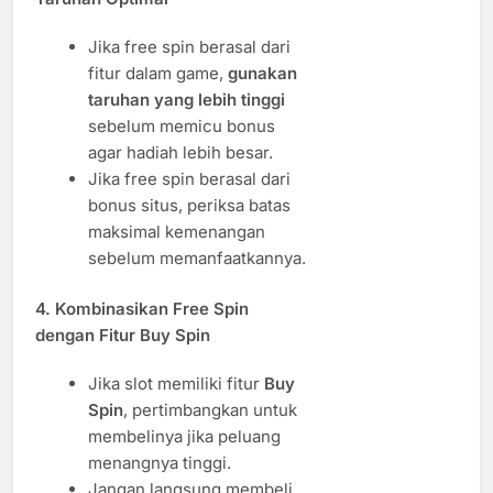
Jika free spin berasal dari
fitur dalam game,
gunakan
taruhan yang lebih tinggi
sebelum memicu bonus
agar hadiah lebih besar.
Jika free spin berasal dari
bonus situs, periksa batas
maksimal kemenangan
sebelum memanfaatkannya.
4. Kombinasikan Free Spin
dengan Fitur Buy Spin
Jika slot memiliki fitur
Buy
Spin
, pertimbangkan untuk
membelinya jika peluang
menangnya tinggi.
Jangan langsung membeli