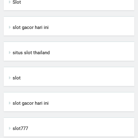
Slot
slot gacor hari ini
situs slot thailand
slot
slot gacor hari ini
slot777