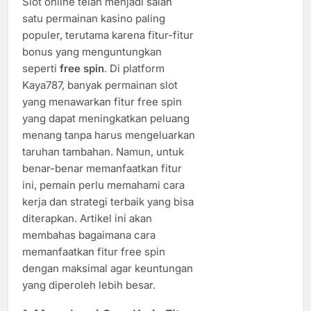
Slot online telah menjadi salah
satu permainan kasino paling
populer, terutama karena fitur-fitur
bonus yang menguntungkan
seperti
free spin
. Di platform
Kaya787, banyak permainan slot
yang menawarkan fitur free spin
yang dapat meningkatkan peluang
menang tanpa harus mengeluarkan
taruhan tambahan. Namun, untuk
benar-benar memanfaatkan fitur
ini, pemain perlu memahami cara
kerja dan strategi terbaik yang bisa
diterapkan. Artikel ini akan
membahas bagaimana cara
memanfaatkan fitur free spin
dengan maksimal agar keuntungan
yang diperoleh lebih besar.