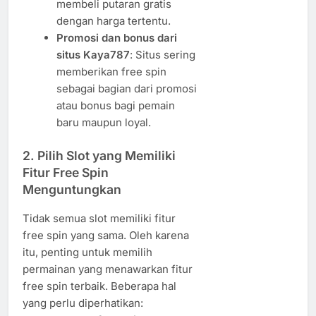
membeli putaran gratis
dengan harga tertentu.
Promosi dan bonus dari
situs Kaya787
: Situs sering
memberikan free spin
sebagai bagian dari promosi
atau bonus bagi pemain
baru maupun loyal.
2. Pilih Slot yang Memiliki
Fitur Free Spin
Menguntungkan
Tidak semua slot memiliki fitur
free spin yang sama. Oleh karena
itu, penting untuk memilih
permainan yang menawarkan fitur
free spin terbaik. Beberapa hal
yang perlu diperhatikan: