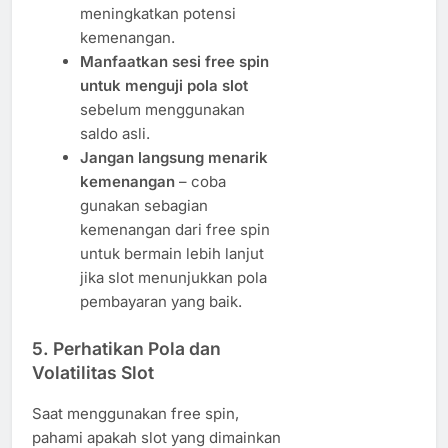
meningkatkan potensi
kemenangan.
Manfaatkan sesi free spin
untuk menguji pola slot
sebelum menggunakan
saldo asli.
Jangan langsung menarik
kemenangan
– coba
gunakan sebagian
kemenangan dari free spin
untuk bermain lebih lanjut
jika slot menunjukkan pola
pembayaran yang baik.
5. Perhatikan Pola dan
Volatilitas Slot
Saat menggunakan free spin,
pahami apakah slot yang dimainkan