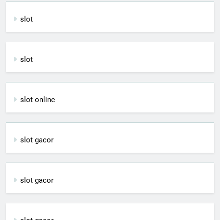
slot
slot
slot online
slot gacor
slot gacor