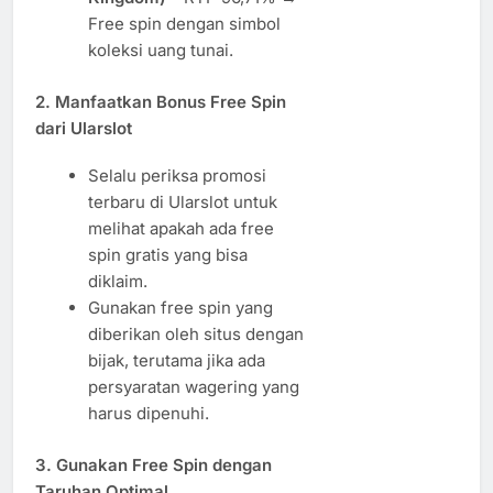
Free spin dengan simbol
koleksi uang tunai.
2. Manfaatkan Bonus Free Spin
dari Ularslot
Selalu periksa promosi
terbaru di Ularslot untuk
melihat apakah ada free
spin gratis yang bisa
diklaim.
Gunakan free spin yang
diberikan oleh situs dengan
bijak, terutama jika ada
persyaratan wagering yang
harus dipenuhi.
3. Gunakan Free Spin dengan
Taruhan Optimal