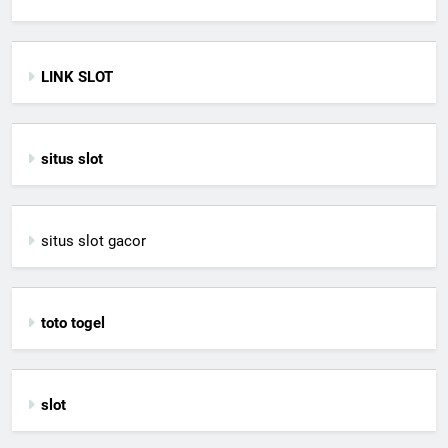
LINK SLOT
situs slot
situs slot gacor
toto togel
slot