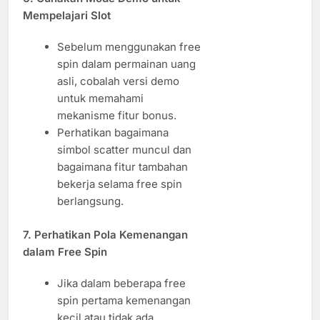
Mempelajari Slot
Sebelum menggunakan free
spin dalam permainan uang
asli, cobalah versi demo
untuk memahami
mekanisme fitur bonus.
Perhatikan bagaimana
simbol scatter muncul dan
bagaimana fitur tambahan
bekerja selama free spin
berlangsung.
7. Perhatikan Pola Kemenangan
dalam Free Spin
Jika dalam beberapa free
spin pertama kemenangan
kecil atau tidak ada