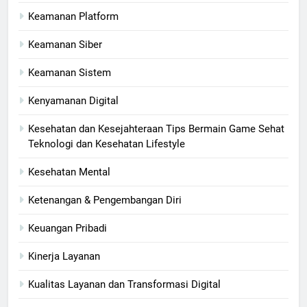
Keamanan Platform
Keamanan Siber
Keamanan Sistem
Kenyamanan Digital
Kesehatan dan Kesejahteraan Tips Bermain Game Sehat
Teknologi dan Kesehatan Lifestyle
Kesehatan Mental
Ketenangan & Pengembangan Diri
Keuangan Pribadi
Kinerja Layanan
Kualitas Layanan dan Transformasi Digital