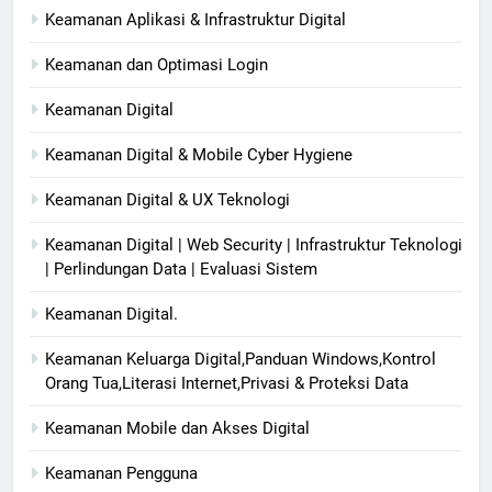
Keamanan Aplikasi & Infrastruktur Digital
Keamanan dan Optimasi Login
Keamanan Digital
Keamanan Digital & Mobile Cyber Hygiene
Keamanan Digital & UX Teknologi
Keamanan Digital | Web Security | Infrastruktur Teknologi
| Perlindungan Data | Evaluasi Sistem
Keamanan Digital.
Keamanan Keluarga Digital,Panduan Windows,Kontrol
Orang Tua,Literasi Internet,Privasi & Proteksi Data
Keamanan Mobile dan Akses Digital
Keamanan Pengguna