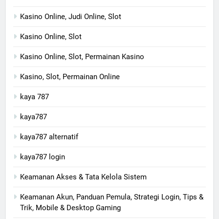
Kasino Online, Judi Online, Slot
Kasino Online, Slot
Kasino Online, Slot, Permainan Kasino
Kasino, Slot, Permainan Online
kaya 787
kaya787
kaya787 alternatif
kaya787 login
Keamanan Akses & Tata Kelola Sistem
Keamanan Akun, Panduan Pemula, Strategi Login, Tips &
Trik, Mobile & Desktop Gaming