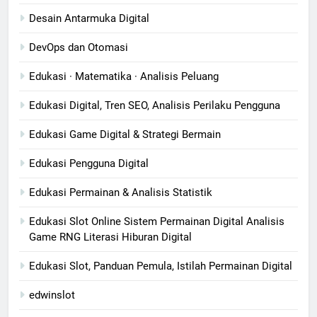
Desain Antarmuka Digital
DevOps dan Otomasi
Edukasi · Matematika · Analisis Peluang
Edukasi Digital, Tren SEO, Analisis Perilaku Pengguna
Edukasi Game Digital & Strategi Bermain
Edukasi Pengguna Digital
Edukasi Permainan & Analisis Statistik
Edukasi Slot Online Sistem Permainan Digital Analisis
Game RNG Literasi Hiburan Digital
Edukasi Slot, Panduan Pemula, Istilah Permainan Digital
edwinslot