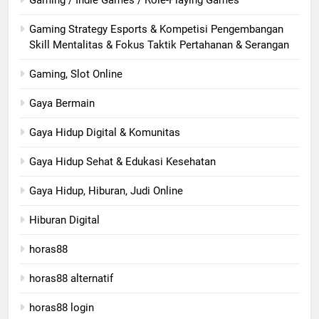
Gaming Strategy Esports & Kompetisi Pengembangan
Skill Mentalitas & Fokus Taktik Pertahanan & Serangan
Gaming, Slot Online
Gaya Bermain
Gaya Hidup Digital & Komunitas
Gaya Hidup Sehat & Edukasi Kesehatan
Gaya Hidup, Hiburan, Judi Online
Hiburan Digital
horas88
horas88 alternatif
horas88 login