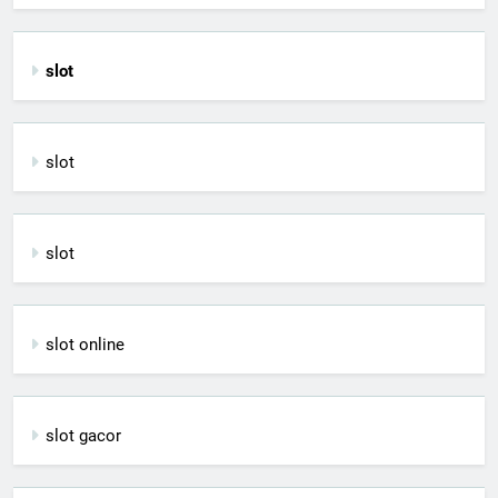
slot
slot
slot
slot online
slot gacor