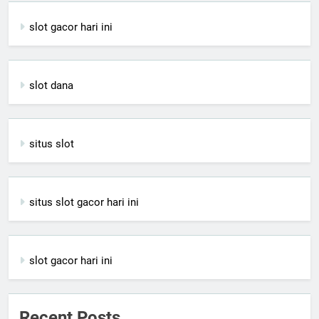
slot gacor hari ini
slot dana
situs slot
situs slot gacor hari ini
slot gacor hari ini
Recent Posts