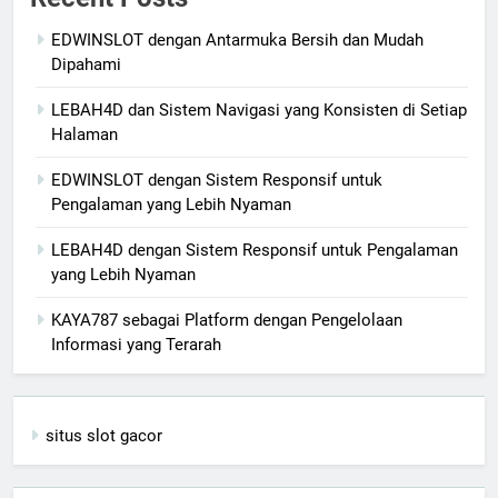
EDWINSLOT dengan Antarmuka Bersih dan Mudah
Dipahami
LEBAH4D dan Sistem Navigasi yang Konsisten di Setiap
Halaman
EDWINSLOT dengan Sistem Responsif untuk
Pengalaman yang Lebih Nyaman
LEBAH4D dengan Sistem Responsif untuk Pengalaman
yang Lebih Nyaman
KAYA787 sebagai Platform dengan Pengelolaan
Informasi yang Terarah
situs slot gacor