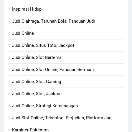
Inspirasi Hidup
Judi Olahraga, Taruhan Bola, Panduan Judi
Judi Online
Judi Online, Situs Toto, Jackpot
Judi Online, Slot Bertema
Judi Online, Slot Online, Panduan Bermain
Judi Online, Slot, Gaming
Judi Online, Slot, Jackpot
Judi Online, Strategi Kemenangan
Judi Slot Online, Teknologi Perjudian, Platform Judi
Karakter Pokémon