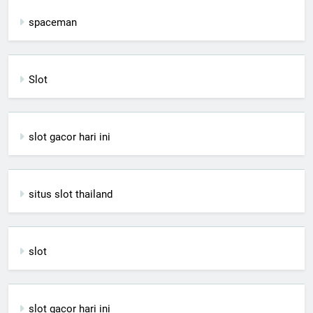
spaceman
Slot
slot gacor hari ini
situs slot thailand
slot
slot gacor hari ini