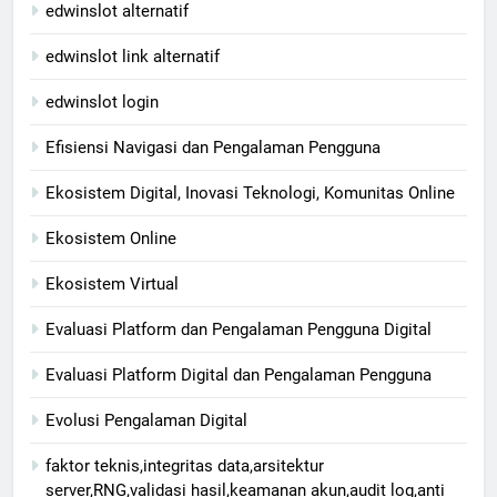
edwinslot alternatif
edwinslot link alternatif
edwinslot login
Efisiensi Navigasi dan Pengalaman Pengguna
Ekosistem Digital, Inovasi Teknologi, Komunitas Online
Ekosistem Online
Ekosistem Virtual
Evaluasi Platform dan Pengalaman Pengguna Digital
Evaluasi Platform Digital dan Pengalaman Pengguna
Evolusi Pengalaman Digital
faktor teknis,integritas data,arsitektur
server,RNG,validasi hasil,keamanan akun,audit log,anti