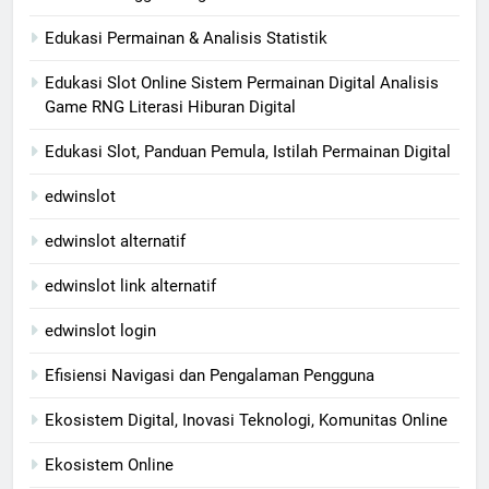
Edukasi Permainan & Analisis Statistik
Edukasi Slot Online Sistem Permainan Digital Analisis
Game RNG Literasi Hiburan Digital
Edukasi Slot, Panduan Pemula, Istilah Permainan Digital
edwinslot
edwinslot alternatif
edwinslot link alternatif
edwinslot login
Efisiensi Navigasi dan Pengalaman Pengguna
Ekosistem Digital, Inovasi Teknologi, Komunitas Online
Ekosistem Online