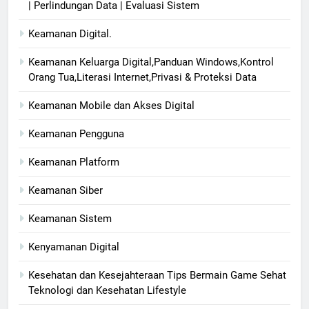
| Perlindungan Data | Evaluasi Sistem
Keamanan Digital.
Keamanan Keluarga Digital,Panduan Windows,Kontrol
Orang Tua,Literasi Internet,Privasi & Proteksi Data
Keamanan Mobile dan Akses Digital
Keamanan Pengguna
Keamanan Platform
Keamanan Siber
Keamanan Sistem
Kenyamanan Digital
Kesehatan dan Kesejahteraan Tips Bermain Game Sehat
Teknologi dan Kesehatan Lifestyle