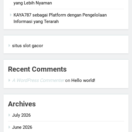
yang Lebih Nyaman
KAYA787 sebagai Platform dengan Pengelolaan
Informasi yang Terarah
situs slot gacor
Recent Comments
A WordPress Commenter
on
Hello world!
Archives
July 2026
June 2026