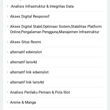
:Analisis Infrastruktur & Integritas Data
Akses Digital Responsif
Akses Digital Stabil,Optimasi Sistem,Stabilitas Platform
Online,Pengalaman Pengguna,Manajemen Infrastruktur
Akses Situs Resmi
alternatif edwinslot
alternatif laris4d
alternatif link edwinslot
alternatif link laris4d
Analisis Perilaku Pemain & Pola Slot
Anime & Manga