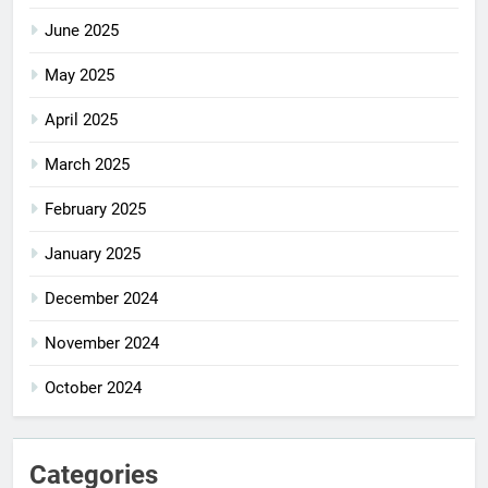
June 2025
May 2025
April 2025
March 2025
February 2025
January 2025
December 2024
November 2024
October 2024
Categories