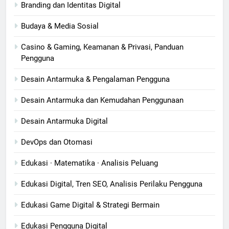
Branding dan Identitas Digital
Budaya & Media Sosial
Casino & Gaming, Keamanan & Privasi, Panduan
Pengguna
Desain Antarmuka & Pengalaman Pengguna
Desain Antarmuka dan Kemudahan Penggunaan
Desain Antarmuka Digital
DevOps dan Otomasi
Edukasi · Matematika · Analisis Peluang
Edukasi Digital, Tren SEO, Analisis Perilaku Pengguna
Edukasi Game Digital & Strategi Bermain
Edukasi Pengguna Digital