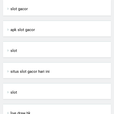
slot gacor
apk slot gacor
slot
situs slot gacor hari ini
slot
live draw hk