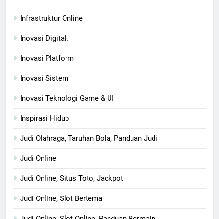
Infrastruktur Online
Inovasi Digital.
Inovasi Platform
Inovasi Sistem
Inovasi Teknologi Game & UI
Inspirasi Hidup
Judi Olahraga, Taruhan Bola, Panduan Judi
Judi Online
Judi Online, Situs Toto, Jackpot
Judi Online, Slot Bertema
Judi Online, Slot Online, Panduan Bermain