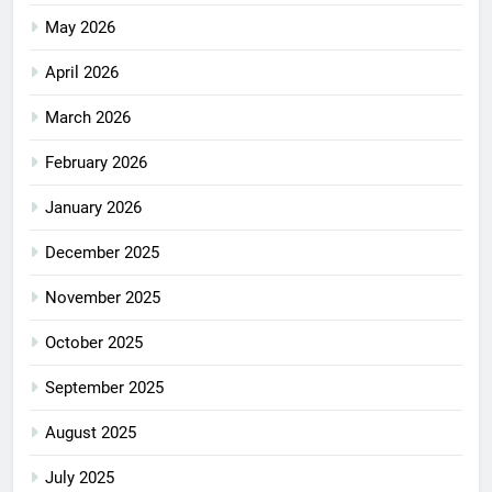
May 2026
April 2026
March 2026
February 2026
January 2026
December 2025
November 2025
October 2025
September 2025
August 2025
July 2025