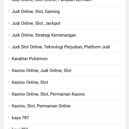
Judi Online, Slot, Gaming
Judi Online, Slot, Jackpot
Judi Online, Strategi Kemenangan
Judi Slot Online, Teknologi Perjudian, Platform Judi
Karakter Pokémon
Kasino Online, Judi Online, Slot
Kasino Online, Slot
Kasino Online, Slot, Permainan Kasino
Kasino, Slot, Permainan Online
kaya 787