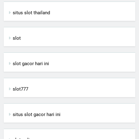
situs slot thailand
slot
slot gacor hari ini
slot777
situs slot gacor hari ini