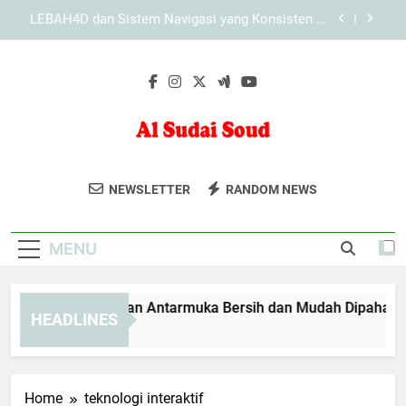
Skip
EDWINSLOT dengan Sistem Responsif untuk
to
Pengalaman yang Lebih Nyaman
content
LEBAH4D dengan Sistem Responsif untuk
Pengalaman yang Lebih Nyaman
EDWINSLOT dengan Antarmuka Bersih dan
Mudah Dipahami
LEBAH4D dan Sistem Navigasi yang Konsisten di
Setiap Halaman
Al Sudai Soud
Rasakan Aroma Elegan Dari Parfum Dan
EDWINSLOT dengan Sistem Responsif untuk
NEWSLETTER
RANDOM NEWS
Pengalaman yang Lebih Nyaman
Minyak Wangi Al Sudais Oud. Koleksi
LEBAH4D dengan Sistem Responsif untuk
Mewah Yang Tahan Lama.
Pengalaman yang Lebih Nyaman
MENU
DWINSLOT dengan Antarmuka Bersih dan Mudah Dipahami
HEADLINES
Weeks Ago
Home
teknologi interaktif