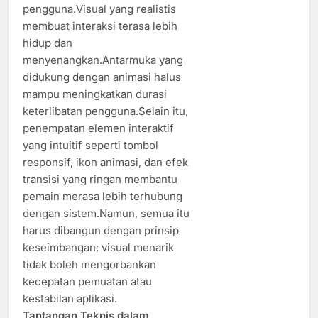
pengguna.Visual yang realistis
membuat interaksi terasa lebih
hidup dan
menyenangkan.Antarmuka yang
didukung dengan animasi halus
mampu meningkatkan durasi
keterlibatan pengguna.Selain itu,
penempatan elemen interaktif
yang intuitif seperti tombol
responsif, ikon animasi, dan efek
transisi yang ringan membantu
pemain merasa lebih terhubung
dengan sistem.Namun, semua itu
harus dibangun dengan prinsip
keseimbangan: visual menarik
tidak boleh mengorbankan
kecepatan pemuatan atau
kestabilan aplikasi.
Tantangan Teknis dalam