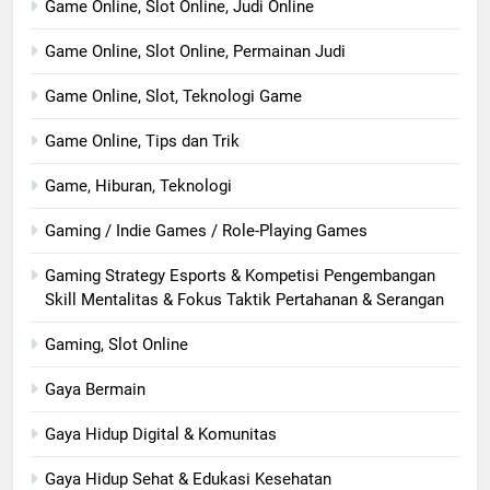
Game Online, Slot Online, Judi Online
Game Online, Slot Online, Permainan Judi
Game Online, Slot, Teknologi Game
Game Online, Tips dan Trik
Game, Hiburan, Teknologi
Gaming / Indie Games / Role-Playing Games
Gaming Strategy Esports & Kompetisi Pengembangan
Skill Mentalitas & Fokus Taktik Pertahanan & Serangan
Gaming, Slot Online
Gaya Bermain
Gaya Hidup Digital & Komunitas
Gaya Hidup Sehat & Edukasi Kesehatan