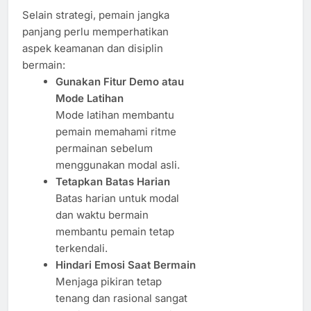
Selain strategi, pemain jangka
panjang perlu memperhatikan
aspek keamanan dan disiplin
bermain:
Gunakan Fitur Demo atau
Mode Latihan
Mode latihan membantu
pemain memahami ritme
permainan sebelum
menggunakan modal asli.
Tetapkan Batas Harian
Batas harian untuk modal
dan waktu bermain
membantu pemain tetap
terkendali.
Hindari Emosi Saat Bermain
Menjaga pikiran tetap
tenang dan rasional sangat