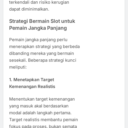
terkendali dan risiko kerugian
dapat diminimalkan.
Strategi Bermain Slot untuk
Pemain Jangka Panjang
Pemain jangka panjang perlu
menerapkan strategi yang berbeda
dibanding mereka yang bermain
sesekali. Beberapa strategi kunci
meliputi:
1. Menetapkan Target
Kemenangan Realistis
Menentukan target kemenangan
yang masuk akal berdasarkan
modal adalah langkah pertama.
Target realistis membantu pemain
fokus pada proses, bukan semata