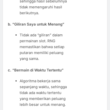
sehingga hasil sebelumnya
tidak memengaruhi hasil
berikutnya.
b. “Giliran Saya untuk Menang”
Tidak ada “giliran” dalam
permainan slot. RNG
memastikan bahwa setiap
putaran memiliki peluang
yang sama.
c. “Bermain di Waktu Tertentu”
Algoritma bekerja sama
sepanjang waktu, sehingga
tidak ada waktu tertentu
yang memberikan peluang
lebih besar untuk menang.