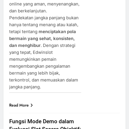
online yang aman, menyenangkan,
dan berkelanjutan.
Pendekatan jangka panjang bukan
hanya tentang menang atau kalah,
tetapi tentang
menciptakan pola
bermain yang sehat, konsisten,
dan menghibur
. Dengan strategi
yang tepat, Edwinslot
memungkinkan pemain
mengembangkan pengalaman
bermain yang lebih bijak,
terkontrol, dan memuaskan dalam
jangka panjang.
Read More
Fungsi Mode Demo dalam