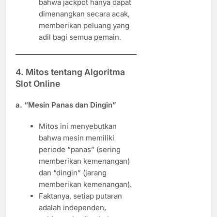
bahwa jackpot hanya dapat
dimenangkan secara acak,
memberikan peluang yang
adil bagi semua pemain.
4.
Mitos tentang Algoritma
Slot Online
a. “Mesin Panas dan Dingin”
Mitos ini menyebutkan
bahwa mesin memiliki
periode “panas” (sering
memberikan kemenangan)
dan “dingin” (jarang
memberikan kemenangan).
Faktanya, setiap putaran
adalah independen,