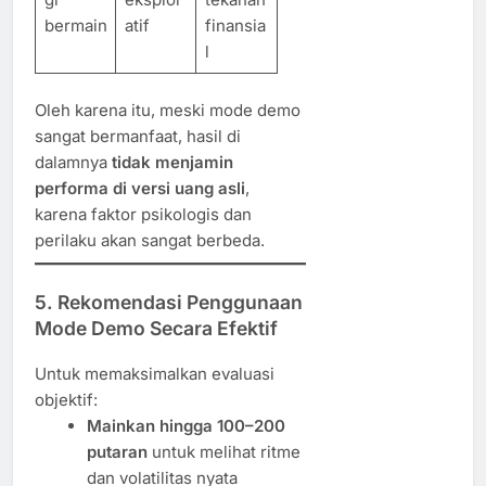
bermain
atif
finansia
l
Oleh karena itu, meski mode demo
sangat bermanfaat, hasil di
dalamnya
tidak menjamin
performa di versi uang asli
,
karena faktor psikologis dan
perilaku akan sangat berbeda.
5. Rekomendasi Penggunaan
Mode Demo Secara Efektif
Untuk memaksimalkan evaluasi
objektif:
Mainkan hingga 100–200
putaran
untuk melihat ritme
dan volatilitas nyata