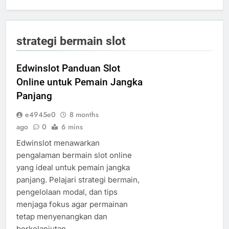
strategi bermain slot
Edwinslot Panduan Slot
Online untuk Pemain Jangka
Panjang
e4945e0
8 months
ago
0
6 mins
Edwinslot menawarkan
pengalaman bermain slot online
yang ideal untuk pemain jangka
panjang. Pelajari strategi bermain,
pengelolaan modal, dan tips
menjaga fokus agar permainan
tetap menyenangkan dan
berkelanjutan.