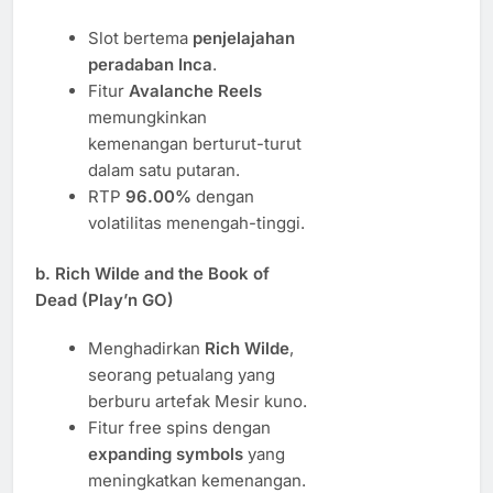
Slot bertema
penjelajahan
peradaban Inca
.
Fitur
Avalanche Reels
memungkinkan
kemenangan berturut-turut
dalam satu putaran.
RTP
96.00%
dengan
volatilitas menengah-tinggi.
b. Rich Wilde and the Book of
Dead (Play’n GO)
Menghadirkan
Rich Wilde
,
seorang petualang yang
berburu artefak Mesir kuno.
Fitur free spins dengan
expanding symbols
yang
meningkatkan kemenangan.