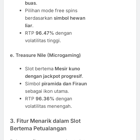
buas
.
Pilihan mode free spins
berdasarkan
simbol hewan
liar
.
RTP
96.47%
dengan
volatilitas tinggi.
e. Treasure Nile (Microgaming)
Slot bertema
Mesir kuno
dengan jackpot progresif
.
Simbol
piramida dan Firaun
sebagai ikon utama.
RTP
96.36%
dengan
volatilitas menengah.
3. Fitur Menarik dalam Slot
Bertema Petualangan