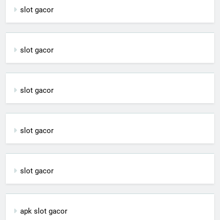
slot gacor
slot gacor
slot gacor
slot gacor
slot gacor
apk slot gacor