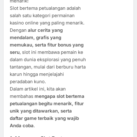
menarik!
Slot bertema petualangan adalah
salah satu kategori permainan
kasino online yang paling menarik.
Dengan
alur cerita yang
mendalam, grafis yang
memukau, serta fitur bonus yang
seru
, slot ini membawa pemain ke
dalam dunia eksplorasi yang penuh
tantangan, mulai dari berburu harta
karun hingga menjelajahi
peradaban kuno.
Dalam artikel ini, kita akan
membahas
mengapa slot bertema
petualangan begitu menarik, fitur
unik yang ditawarkan, serta
daftar game terbaik yang wajib
Anda coba
.