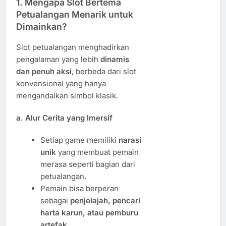
1. Mengapa Slot Bertema
Petualangan Menarik untuk
Dimainkan?
Slot petualangan menghadirkan
pengalaman yang lebih
dinamis
dan penuh aksi
, berbeda dari slot
konvensional yang hanya
mengandalkan simbol klasik.
a. Alur Cerita yang Imersif
Setiap game memiliki
narasi
unik
yang membuat pemain
merasa seperti bagian dari
petualangan.
Pemain bisa berperan
sebagai
penjelajah, pencari
harta karun, atau pemburu
artefak
.