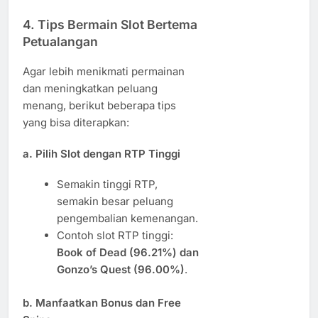
4. Tips Bermain Slot Bertema
Petualangan
Agar lebih menikmati permainan
dan meningkatkan peluang
menang, berikut beberapa tips
yang bisa diterapkan:
a. Pilih Slot dengan RTP Tinggi
Semakin tinggi RTP,
semakin besar peluang
pengembalian kemenangan.
Contoh slot RTP tinggi:
Book of Dead (96.21%) dan
Gonzo’s Quest (96.00%)
.
b. Manfaatkan Bonus dan Free