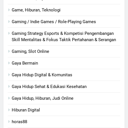
Game, Hiburan, Teknologi
Gaming / Indie Games / Role-Playing Games
Gaming Strategy Esports & Kompetisi Pengembangan
Skill Mentalitas & Fokus Taktik Pertahanan & Serangan
Gaming, Slot Online
Gaya Bermain
Gaya Hidup Digital & Komunitas
Gaya Hidup Sehat & Edukasi Kesehatan
Gaya Hidup, Hiburan, Judi Online
Hiburan Digital
horas88