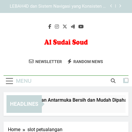
Skip
EDWINSLOT dengan Sistem Responsif untuk
to
Pengalaman yang Lebih Nyaman
content
LEBAH4D dengan Sistem Responsif untuk
Pengalaman yang Lebih Nyaman
EDWINSLOT dengan Antarmuka Bersih dan
Mudah Dipahami
LEBAH4D dan Sistem Navigasi yang Konsisten di
Setiap Halaman
Al Sudai Soud
Rasakan Aroma Elegan Dari Parfum Dan
EDWINSLOT dengan Sistem Responsif untuk
NEWSLETTER
RANDOM NEWS
Pengalaman yang Lebih Nyaman
Minyak Wangi Al Sudais Oud. Koleksi
LEBAH4D dengan Sistem Responsif untuk
Mewah Yang Tahan Lama.
Pengalaman yang Lebih Nyaman
MENU
DWINSLOT dengan Antarmuka Bersih dan Mudah Dipahami
HEADLINES
Weeks Ago
Home
slot petualangan