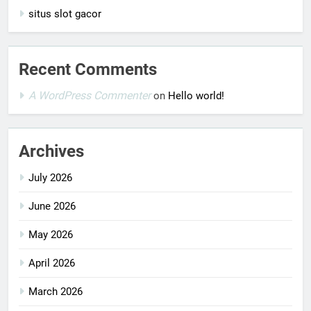
situs slot gacor
Recent Comments
A WordPress Commenter
on
Hello world!
Archives
July 2026
June 2026
May 2026
April 2026
March 2026