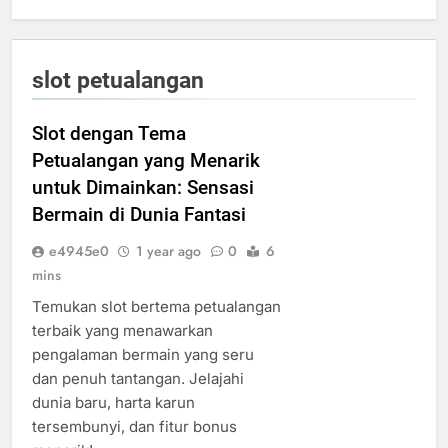
slot petualangan
Slot dengan Tema
Petualangan yang Menarik
untuk Dimainkan: Sensasi
Bermain di Dunia Fantasi
e4945e0
1 year ago
0
6
mins
Temukan slot bertema petualangan
terbaik yang menawarkan
pengalaman bermain yang seru
dan penuh tantangan. Jelajahi
dunia baru, harta karun
tersembunyi, dan fitur bonus