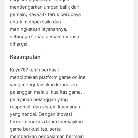
mendengarkan umpan balik dari
pemain, Kaya787 terus berupaya
untuk memperbaiki dan
meningkatkan layanannya,
sehingga setiap pemain merasa
dihargai.
Kesimpulan
Kaya787 telah berhasil
menciptakan platform game online
yang mengutamakan kepuasan
pelanggan melalui kualitas game,
pelayanan pelanggan yang
responsif, dan sistem keamanan
yang handal. Dengan inovasi
terus-menerus dalam menyajikan
game berkualitas, serta
memberikan pengalaman bermain