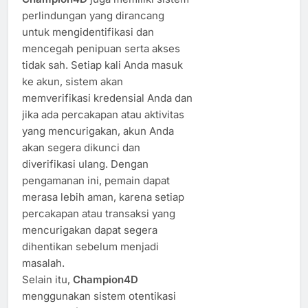
perlindungan yang dirancang
untuk mengidentifikasi dan
mencegah penipuan serta akses
tidak sah. Setiap kali Anda masuk
ke akun, sistem akan
memverifikasi kredensial Anda dan
jika ada percakapan atau aktivitas
yang mencurigakan, akun Anda
akan segera dikunci dan
diverifikasi ulang. Dengan
pengamanan ini, pemain dapat
merasa lebih aman, karena setiap
percakapan atau transaksi yang
mencurigakan dapat segera
dihentikan sebelum menjadi
masalah.
Selain itu,
Champion4D
menggunakan sistem otentikasi