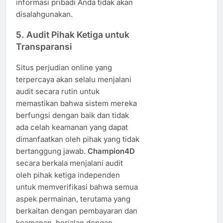
informasi pribadi Anda tidak akan
disalahgunakan.
5.
Audit Pihak Ketiga untuk
Transparansi
Situs perjudian online yang
terpercaya akan selalu menjalani
audit secara rutin untuk
memastikan bahwa sistem mereka
berfungsi dengan baik dan tidak
ada celah keamanan yang dapat
dimanfaatkan oleh pihak yang tidak
bertanggung jawab.
Champion4D
secara berkala menjalani audit
oleh pihak ketiga independen
untuk memverifikasi bahwa semua
aspek permainan, terutama yang
berkaitan dengan pembayaran dan
keamanan, berjalan dengan