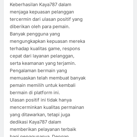
Keberhasilan Kaya787 dalam
menjaga kepuasan pelanggan
tercermin dari ulasan positif yang
diberikan oleh para pemain.
Banyak pengguna yang
mengungkapkan kepuasan mereka
terhadap kualitas game, respons
cepat dari layanan pelanggan,
serta keamanan yang terjamin.
Pengalaman bermain yang
memuaskan telah membuat banyak
pemain memilih untuk kembali
bermain di platform ini.
Ulasan positif ini tidak hanya
mencerminkan kualitas permainan
yang ditawarkan, tetapi juga
dedikasi Kaya787 dalam
memberikan pelayanan terbaik
bagi penggunanya. Dengan