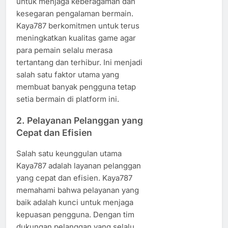
untuk menjaga keberagaman dan
kesegaran pengalaman bermain.
Kaya787 berkomitmen untuk terus
meningkatkan kualitas game agar
para pemain selalu merasa
tertantang dan terhibur. Ini menjadi
salah satu faktor utama yang
membuat banyak pengguna tetap
setia bermain di platform ini.
2. Pelayanan Pelanggan yang
Cepat dan Efisien
Salah satu keunggulan utama
Kaya787 adalah layanan pelanggan
yang cepat dan efisien. Kaya787
memahami bahwa pelayanan yang
baik adalah kunci untuk menjaga
kepuasan pengguna. Dengan tim
dukungan pelanggan yang selalu