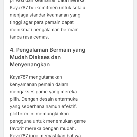
privasi dan keamanan data mereka.
Kaya787 berkomitmen untuk selalu
menjaga standar keamanan yang
tinggi agar para pemain dapat
menikmati pengalaman bermain
tanpa rasa cemas.
4. Pengalaman Bermain yang
Mudah Diakses dan
Menyenangkan
Kaya787 mengutamakan
kenyamanan pemain dalam
mengakses game yang mereka
pilih. Dengan desain antarmuka
yang sederhana namun efektif,
platform ini memungkinkan
pengguna untuk menemukan game
favorit mereka dengan mudah.
Kaya787 juga memastikan bahwa