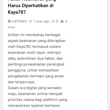
Harus Diperhatikan di
Kaya787
e4945e0
1 year ago
0
6
mins
Artikel ini membahas berbagai
aspek keamanan yang diterapkan
oleh Kaya787, termasuk sistem
keamanan multi-layer, enkripsi
data, autentikasi dua faktor, dan
pentingnya keamanan perangkat
pengguna, untuk memastikan
pengalaman bermain yang aman
dan terpercaya.
Dalam era digital yang semakin
maju, keamanan online menjadi
prioritas utama bagi platform yang
menawarkan layanan berbasis