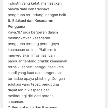
industri yang ketat, memastikan
bahwa data dan transaksi
pengguna terlindungi dengan baik.
6. Edukasi dan Kesadaran
Pengguna
Kaya787 juga berperan dalam
meningkatkan kesadaran
pengguna tentang pentingnya
keamanan online. Platform ini
menyediakan informasi dan
panduan tentang praktik keamanan
terbaik, seperti penggunaan kata
sandi yang kuat dan pengenalan
terhadap upaya phishing. Dengan
edukasi yang tepat, pengguna
dapat lebih waspada dan
melindungi diri dari potensi
ancaman.​
7. Pemantauan dan Respons