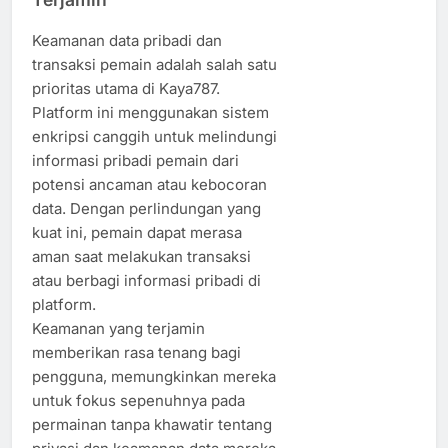
Keamanan data pribadi dan
transaksi pemain adalah salah satu
prioritas utama di Kaya787.
Platform ini menggunakan sistem
enkripsi canggih untuk melindungi
informasi pribadi pemain dari
potensi ancaman atau kebocoran
data. Dengan perlindungan yang
kuat ini, pemain dapat merasa
aman saat melakukan transaksi
atau berbagi informasi pribadi di
platform.
Keamanan yang terjamin
memberikan rasa tenang bagi
pengguna, memungkinkan mereka
untuk fokus sepenuhnya pada
permainan tanpa khawatir tentang