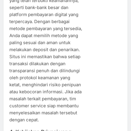
yang telah terbukti keamanannya,
seperti bank-bank besar dan
platform pembayaran digital yang
terpercaya. Dengan berbagai
metode pembayaran yang tersedia,
Anda dapat memilih metode yang
paling sesuai dan aman untuk
melakukan deposit dan penarikan.
Situs ini memastikan bahwa setiap
transaksi dilakukan dengan
transparansi penuh dan dilindungi
oleh protokol keamanan yang
ketat, menghindari risiko penipuan
atau kebocoran informasi. Jika ada
masalah terkait pembayaran, tim
customer service siap membantu
menyelesaikan masalah tersebut
dengan cepat.