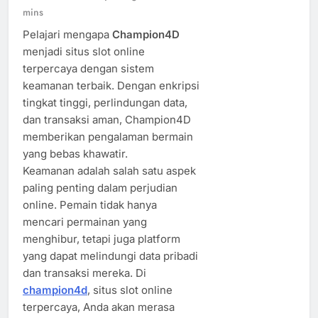
mins
Pelajari mengapa
Champion4D
menjadi situs slot online
terpercaya dengan sistem
keamanan terbaik. Dengan enkripsi
tingkat tinggi, perlindungan data,
dan transaksi aman, Champion4D
memberikan pengalaman bermain
yang bebas khawatir.
Keamanan adalah salah satu aspek
paling penting dalam perjudian
online. Pemain tidak hanya
mencari permainan yang
menghibur, tetapi juga platform
yang dapat melindungi data pribadi
dan transaksi mereka. Di
champion4d
, situs slot online
terpercaya, Anda akan merasa