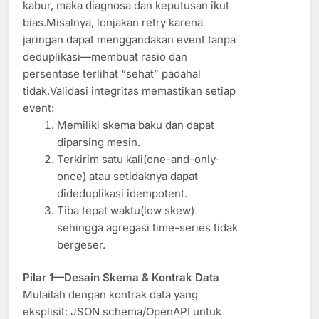
kabur, maka diagnosa dan keputusan ikut
bias.Misalnya, lonjakan retry karena
jaringan dapat menggandakan event tanpa
deduplikasi—membuat rasio dan
persentase terlihat “sehat” padahal
tidak.Validasi integritas memastikan setiap
event:
Memiliki skema baku dan dapat
diparsing mesin.
Terkirim satu kali(one-and-only-
once) atau setidaknya dapat
dideduplikasi idempotent.
Tiba tepat waktu(low skew)
sehingga agregasi time-series tidak
bergeser.
Pilar 1—Desain Skema & Kontrak Data
Mulailah dengan kontrak data yang
eksplisit: JSON schema/OpenAPI untuk