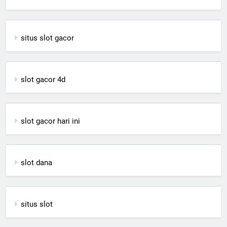
situs slot gacor
slot gacor 4d
slot gacor hari ini
slot dana
situs slot