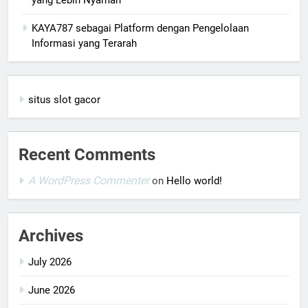
KAYA787 sebagai Platform dengan Pengelolaan
Informasi yang Terarah
situs slot gacor
Recent Comments
A WordPress Commenter
on
Hello world!
Archives
July 2026
June 2026