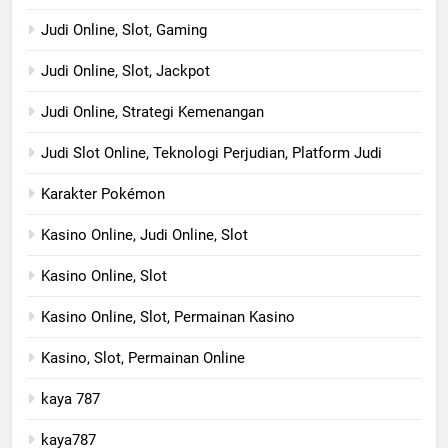
Judi Online, Slot, Gaming
Judi Online, Slot, Jackpot
Judi Online, Strategi Kemenangan
Judi Slot Online, Teknologi Perjudian, Platform Judi
Karakter Pokémon
Kasino Online, Judi Online, Slot
Kasino Online, Slot
Kasino Online, Slot, Permainan Kasino
Kasino, Slot, Permainan Online
kaya 787
kaya787