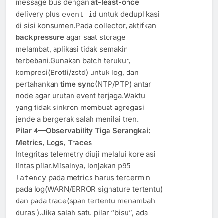
message bus dengan
at-least-once
delivery plus
untuk deduplikasi
event_id
di sisi konsumen.Pada collector, aktifkan
backpressure
agar saat storage
melambat, aplikasi tidak semakin
terbebani.Gunakan batch terukur,
kompresi(Brotli/zstd) untuk log, dan
pertahankan
time sync
(NTP/PTP) antar
node agar urutan event terjaga.Waktu
yang tidak sinkron membuat agregasi
jendela bergerak salah menilai tren.
Pilar 4—Observability Tiga Serangkai:
Metrics, Logs, Traces
Integritas telemetry diuji melalui korelasi
lintas pilar.Misalnya, lonjakan
p95
pada metrics harus tercermin
latency
pada log(WARN/ERROR signature tertentu)
dan pada trace(span tertentu menambah
durasi).Jika salah satu pilar “bisu”, ada