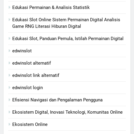
Edukasi Permainan & Analisis Statistik
Edukasi Slot Online Sistem Permainan Digital Analisis
Game RNG Literasi Hiburan Digital
Edukasi Slot, Panduan Pemula, Istilah Permainan Digital
edwinslot
edwinslot alternatif
edwinslot link alternatif
edwinslot login
Efisiensi Navigasi dan Pengalaman Pengguna
Ekosistem Digital, Inovasi Teknologi, Komunitas Online
Ekosistem Online