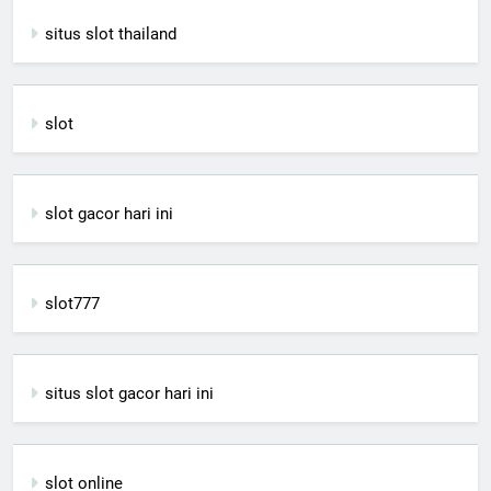
situs slot thailand
slot
slot gacor hari ini
slot777
situs slot gacor hari ini
slot online