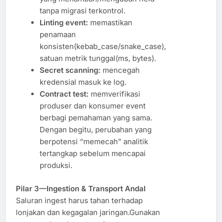
tanpa migrasi terkontrol.
Linting event:
memastikan
penamaan
konsisten(kebab_case/snake_case),
satuan metrik tunggal(ms, bytes).
Secret scanning:
mencegah
kredensial masuk ke log.
Contract test:
memverifikasi
produser dan konsumer event
berbagi pemahaman yang sama.
Dengan begitu, perubahan yang
berpotensi “memecah” analitik
tertangkap sebelum mencapai
produksi.
Pilar 3—Ingestion & Transport Andal
Saluran ingest harus tahan terhadap
lonjakan dan kegagalan jaringan.Gunakan