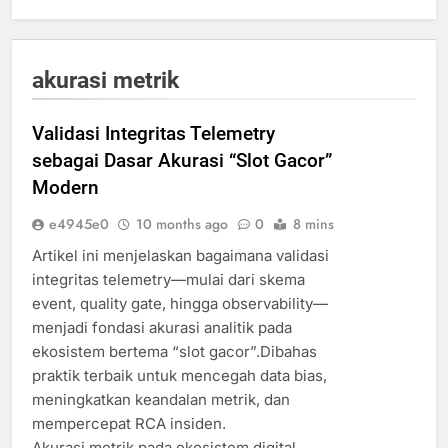
akurasi metrik
Validasi Integritas Telemetry
sebagai Dasar Akurasi “Slot Gacor”
Modern
e4945e0
10 months ago
0
8 mins
Artikel ini menjelaskan bagaimana validasi
integritas telemetry—mulai dari skema
event, quality gate, hingga observability—
menjadi fondasi akurasi analitik pada
ekosistem bertema “slot gacor”.Dibahas
praktik terbaik untuk mencegah data bias,
meningkatkan keandalan metrik, dan
mempercepat RCA insiden.
Akurasi metrik pada ekosistem digital