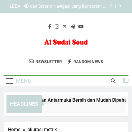
Skip
EDWINSLOT dengan Sistem Responsif untuk
to
Pengalaman yang Lebih Nyaman
content
LEBAH4D dengan Sistem Responsif untuk
Pengalaman yang Lebih Nyaman
EDWINSLOT dengan Antarmuka Bersih dan
Mudah Dipahami
LEBAH4D dan Sistem Navigasi yang Konsisten di
Setiap Halaman
Al Sudai Soud
Rasakan Aroma Elegan Dari Parfum Dan
EDWINSLOT dengan Sistem Responsif untuk
NEWSLETTER
RANDOM NEWS
Pengalaman yang Lebih Nyaman
Minyak Wangi Al Sudais Oud. Koleksi
LEBAH4D dengan Sistem Responsif untuk
Mewah Yang Tahan Lama.
Pengalaman yang Lebih Nyaman
MENU
WINSLOT dengan Antarmuka Bersih dan Mudah Dipahami
HEADLINES
Weeks Ago
Home
akurasi metrik