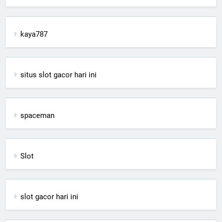
kaya787
situs slot gacor hari ini
spaceman
Slot
slot gacor hari ini