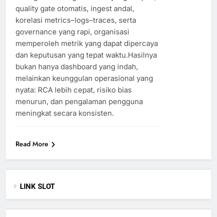
quality gate otomatis, ingest andal,
korelasi metrics–logs–traces, serta
governance yang rapi, organisasi
memperoleh metrik yang dapat dipercaya
dan keputusan yang tepat waktu.Hasilnya
bukan hanya dashboard yang indah,
melainkan keunggulan operasional yang
nyata: RCA lebih cepat, risiko bias
menurun, dan pengalaman pengguna
meningkat secara konsisten.
Read More
LINK SLOT